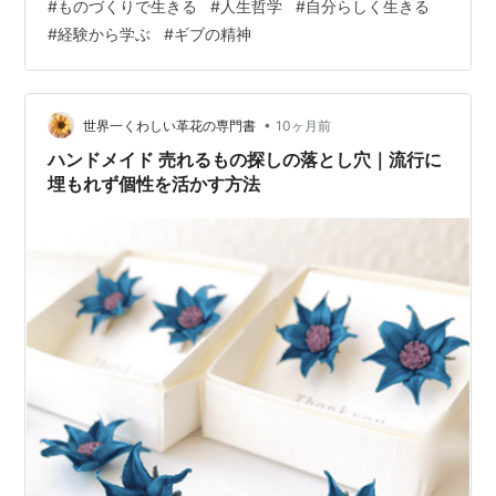
#
ものづくりで生きる
#
人生哲学
#
自分らしく生きる
たい。 技術を盗まれるかもしれないという恐怖 私が、革
#
経験から学ぶ
#
ギブの精神
花の作り方を初めて教えたのは2020年のこと。県立美術
館で、革花アクセサリー講師としてワークショップを開
くことになった。 それまで、日々試行錯誤しながら作り
上げてきた革花の技術を、誰かに教えるなんて…と、当
•
世界一くわしい革花の専門書
10ヶ月前
時の私は思っていた。 もし、このワークショ…
ハンドメイド 売れるもの探しの落とし穴｜流行に
埋もれず個性を活かす方法