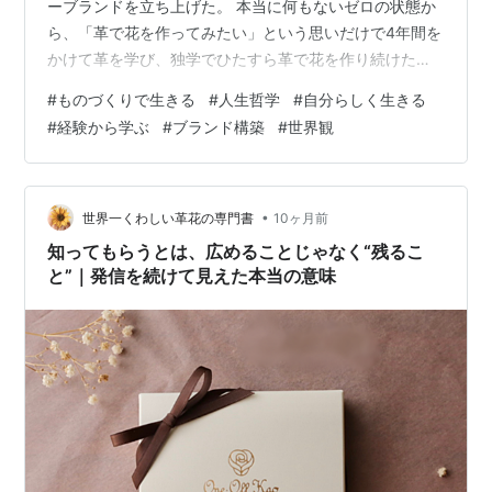
ーブランドを立ち上げた。 本当に何もないゼロの状態か
ら、「革で花を作ってみたい」という思いだけで4年間を
かけて革を学び、独学でひたすら革で花を作り続けた。
それが形になったのが、4年目のこと。 それまでは、革
#
ものづくりで生きる
#
人生哲学
#
自分らしく生きる
花をどうにか形にしたい、自分の仕事にしたいという思
#
経験から学ぶ
#
ブランド構築
#
世界観
いがあって、ただ作って販売するという流れを繰り返し
てきた。けれど、ある程度、革花の土台ができてきたな
と思い始めてから「ブランドを作りたい」と意識するよ
うになった。 ロゴを作ってもらったことをきっかけに、
•
世界一くわしい革花の専門書
10ヶ月前
私は革花ブランドを立…
知ってもらうとは、広めることじゃなく“残るこ
と”｜発信を続けて見えた本当の意味