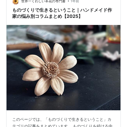
しようと思ったきっかけは「突然の失業」だった。 私の
•
世界一くわしい革花の専門書
1年前
場合、希望退職ではなく、職場自体がなく…
ものづくりで生きるということ｜ハンドメイド作
家の悩み別コラムまとめ【2025】
このページでは、「ものづくりで生きるということ」カ
テゴリの記事をまとめています。 ものづくりを続ける中