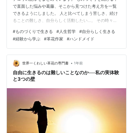
で直面した悩みや葛藤、そこから見つけた考え方を一覧
できるようにしました。 人と比べてしまう苦しさ、続け
ることの難しさ、自分らしく活動したい…。 その時々の
思いや気づきを記録した記事を通して、作家としての心
#
ものづくりで生きる
#
人生哲学
#
自分らしく生きる
の変化をたどっていただけます。 世界観 ハンドメイド作
#
経験から学ぶ
#
革花作家
#
ハンドメイド
家が商品の軸（作風）を見つける小さなサインと世界観
の育て方 革花作家の視点から見た、世界観のひとつのか
たち 販売・お金 「お金とは何か」を問う｜ものづくりで
働く意味と心の豊かさ ハンドメイドを仕事にしたいあな
•
世界一くわしい革花の専門書
1年前
たへ｜始める前に読んでほしい最初…
自由に生きるのは難しいことなのか──私の実体験
と3つの壁