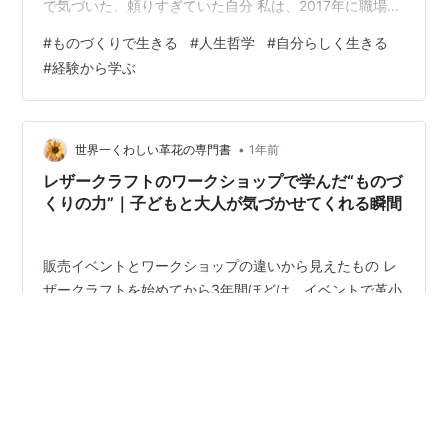
で気づいた、頼りすぎていた自分 私は、2017年に職場の
都合で職を失った。これからやりたいことが決まってい
#
ものづくりで生きる
#
人生哲学
#
自分らしく生きる
た矢先の退職だったために、何をどうしていけばいいの
#
経験から学ぶ
か、1か月先のことも予想できない状況になった。 そんな
とき、落ち込んでいた私に兄が「気分転換になるかもし
れない」とレザークラフトに誘ってくれ、その流れで作
家としての人生を歩み始めた。 右も左も分からない中
•
世界一くわしい革花の専門書
1年前
で、約2年間、兄におんぶに抱っこで「…
レザークラフトのワークショップで学んだ“ものづ
くりの力”｜子どもと大人が気づかせてくれる瞬間