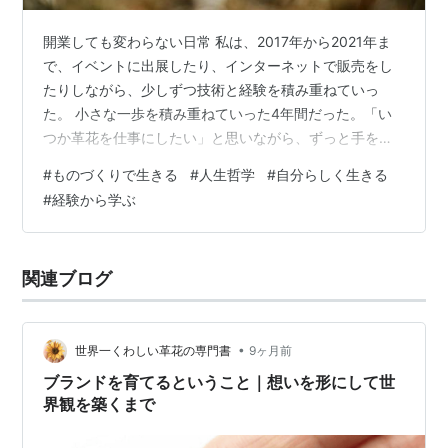
開業しても変わらない日常 私は、2017年から2021年ま
で、イベントに出展したり、インターネットで販売をし
たりしながら、少しずつ技術と経験を積み重ねていっ
た。 小さな一歩を積み重ねていった4年間だった。「い
つか革花を仕事にしたい」と思いながら、ずっと手を動
かし続けていた。 そして、意を決して、2021年に開業し
#
ものづくりで生きる
#
人生哲学
#
自分らしく生きる
た。 開業したからといって、それまでと何ら変わりな
#
経験から学ぶ
い。ただ、責任が伴うということだけだ。 開業してか
ら、一番不安だったのは、自分が仕事として収入を得る
ことが出来るかどうかということだった。 だれかに雇用
関連ブログ
されないということは、自分で仕事を作り、それを販売
することで収入を得るということだ。…
•
世界一くわしい革花の専門書
9ヶ月前
ブランドを育てるということ｜想いを形にして世
界観を築くまで