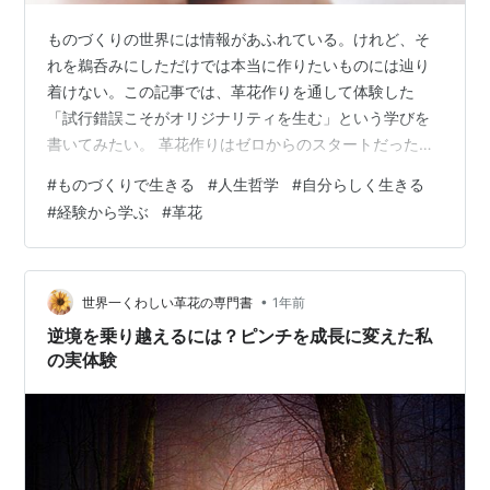
ものづくりの世界には情報があふれている。けれど、そ
れを鵜呑みにしただけでは本当に作りたいものには辿り
着けない。この記事では、革花作りを通して体験した
「試行錯誤こそがオリジナリティを生む」という学びを
書いてみたい。 革花作りはゼロからのスタートだった｜
試行錯誤の日々 私は、革で花を作りたいと思ってからと
#
ものづくりで生きる
#
人生哲学
#
自分らしく生きる
いうもの、それだけをひたすら追い求めて作り方やデザ
#
経験から学ぶ
#
革花
インなどを探求してきた。 最初はもちろん、何のヒント
もないところからだったことから、形になるまでとても
多くの時間を要したけれど、得られた知識や技術は何も
のにも代えられない大切な宝物となった。 革花を作り始
•
世界一くわしい革花の専門書
1年前
めてから、花の形を作るまでには確か半年ほどか…
逆境を乗り越えるには？ピンチを成長に変えた私
の実体験