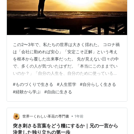
この2〜3年で、私たちの世界は大きく揺れた。 コロナ禍
は「会社に勤めれば安心」「安定こそ正解」という考え
を根本から覆した出来事だった。 先が見えない日々の中
で、多くの人が気づいたはずだ。「本当にこのままでい
いのか？」「自分の人生を、自分のために使っているの
か？」 その結果、「もっと自由に、自分らしく生きた
#
ものづくりで生きる
#
人生哲学
#
自分らしく生きる
い」と願う声が一気に広がった。 けれど――。頭ではそ
#
経験から学ぶ
#
自由に生きる
う思っていても、実際に自由を選んで動き出す人はまだ
少ない。「難しい」「自分には無理」と心のブレーキを
踏んでしまう人がほとんどなのだ。 自由に生きることは
難しいのか──私の答え 自由に生きることは、そんなに難
•
世界一くわしい革花の専門書
1年前
しいのだろうか。私は「簡単」だと思う…
突き刺さる言葉をどう糧にするか｜兄の一言から
決意した独り立ちの第一歩