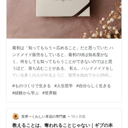
最初は「知ってもらう＝広めること」だと思っていた ハ
ンドメイド販売をしていると、最初の頃は知名度がな
く、何をしても知ってもらうことができないのではと思
うほど、落ち込むことがある。 私も、ハンドメイドをし
ている多くの人がやるように、販売を始めてからSNSで
の発信を始めた。けれど、インターネットの世界では、
#
ものづくりで生きる
#
人生哲学
#
自分らしく生きる
対面販売の時のように知ってもらうことが難しいのだと
#
経験から学ぶ
#
世界観
思うようになった。 対面販売であれば、直接お客さまと
話すことができるけれど、インターネット販売ではそう
もいかない。画面の向こう側にいるお客さまに、どれだ
け知ってもらえるかが大切なのだ。 インターネット販売
•
世界一くわしい革花の専門書
10ヶ月前
を始めた頃、「毎日発信すること」が販売のた…
教えることは、奪われることじゃない｜ギブの本