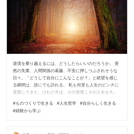
逆境を乗り越えるには、どうしたらいいのだろうか。 突
然の失業、人間関係の葛藤、不安に押しつぶされそうな
日々。「どうして自分にこんなことが？」と絶望を感じ
る瞬間は、誰にでも訪れる。 私も何度も人生のピンチに
直面してきた。けれど今は、その逆境こそが人生を大き
く動かすきっかけだったと分かる。 この記事では、私の
#
ものづくりで生きる
#
人生哲学
#
自分らしく生きる
実体験を通して、逆境を乗り越えるとはどういうこと
#
経験から学ぶ
か、その意味と考え方をお伝えしようと思う。 体験談①
逆境を乗り越えるきっかけになった突然の失業 このブロ
グの中でも何度も書いているけれど、私が革花を仕事に