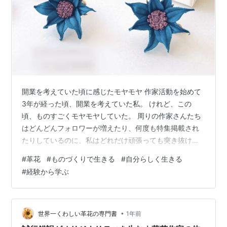
開業を考えていた頃に感じたモヤモヤ 作家活動を始めて
3年が経った頃、開業を考えていた私。 けれど、この
頃、ものすごくモヤモヤしていた。 周りの作家さんたち
はどんどんフォロワーが増えたり、何度も特集掲載され
たりしているのに、私はどれだけ頑張っても突き抜ける
ほどの結果が出なくて焦っていた。 ものづくりを始め
#
革花
#
ものづくりで生きる
#
自分らしく生きる
て、巷にある作品を見ないまま独学で作ってきた革花
#
経験から学ぶ
は、これ以上作っても意味がないのではと思うほど、自
分を追い詰めていたように思う。 正直、自分がこれから
何がしたいのか、どこへ向かえばいいのかまったく分か
らなくなっていた。 そのモヤモヤの正体が分からなく
•
世界一くわしい革花の専門書
1年前
て、行政の力も借りたけれど、それは一時的な安心…