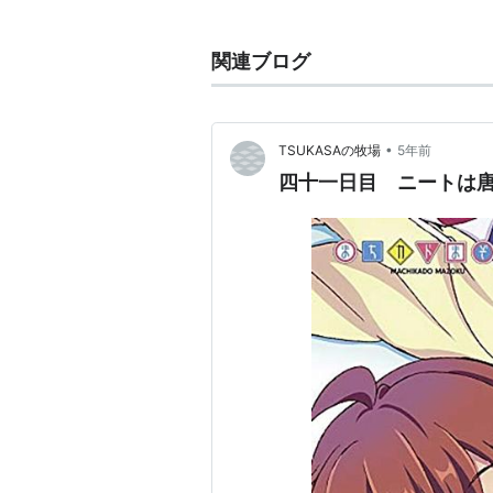
2016年7月から9月までTOKYO 
信2話分を1回分として、全13回で
関連ブログ
スタッフ
原作：くろせ（comico）
•
TSUKASAの牧場
5年前
監督・シリーズ構成：平池芳正
四十一日目 ニートは
脚本：平池芳正、望月真理子、
キャラクターデザイン・総作画
美術設定・美術監督：田尻健一
色彩設計：鈴木依里
編集：坪根健太郎（REAL-T）
撮影監督：塩川智幸（T2 Studi
音響監督：本山哲
音楽：
TO-MAS SOUNDSIGHT 
ボン）、松井洋平）
音楽制作：ランティス