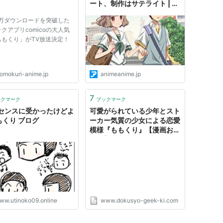
ート、制作はサテライト | ア
ニメ！アニメ！
雪と、ひとつ年下の男子・ももくんこと桃月心也を
0万ダウンロードを突破した
クアプリcomicoの大人気
ももくり」がTV放送決定！
信開始。2016年7月から9月までTVアニメとして放送さ
omokuri-anime.jp
animeanime.jp
7
ックマーク
ブックマーク
ース・スターコミックス)
センスに受かったけどよ
可愛がられている少年とスト
もくり ブログ
ーカー気質の少女による恋愛
模様『ももくり』【漫画おす
泰文堂
すめ】 - 漫画ギーク記
11
ク
グ (2件) を見る
ww.utinoko09.online
www.dokusyo-geek-ki.com
ーススターコミックス)