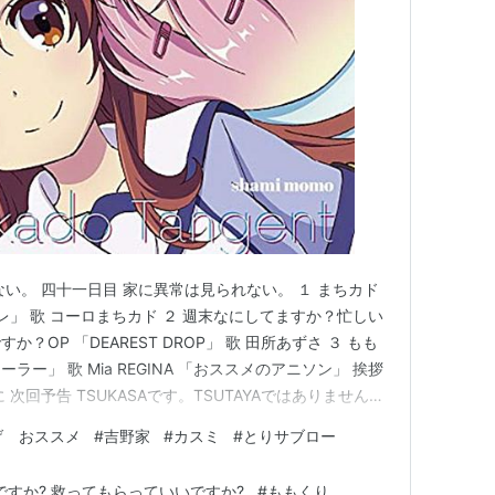
ト
 comico、バンダイビジュアル、サテライト、ラ
ロード、博報堂DYメディアパートナーズ）
い。 四十一日目 家に異常は見られない。 １ まちカド
レ」 歌 コーロまちカド ２ 週末なにしてますか？忙しい
OP 「DEAREST DROP」 歌 田所あずさ ３ もも
ローラー」 歌 Mia REGINA 「おススメのアニソン」 挨拶
次回予告 TSUKASAです。TSUTAYAではありません。
突然のカミングアウトに驚かれていると思いますが続けま
げ おススメ
#
吉野家
#
カスミ
#
とりサブロー
は数年前から唐揚げブーム到来でわた…
ですか? 救ってもらっていいですか?
#
ももくり