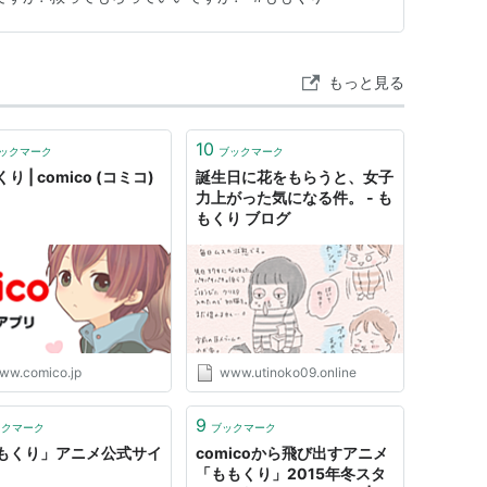
い時間」
もっと見る
troNoteS / 歌：栗原雪（加隈亜衣）
よ大好きだよ 生まれてきてありがとう」
10
ックマーク
ブックマーク
り | comico (コミコ)
誕生日に花をもらうと、女子
（ヒャダイン） / 歌：栗原雪（加隈亜衣）＆桃月心
力上がった気になる件。 - も
もくり ブログ
ALエクスプローラー
」
：
Kon-K
/ 歌：
Mia REGINA
|
リスト::アニメ作品//2016年
ww.comico.jp
www.utinoko09.online
9
ックマーク
ブックマーク
もくり」アニメ公式サイ
comicoから飛び出すアニメ
リ『comico』にて2014年1月10日より連載さ
「ももくり」2015年冬スタ