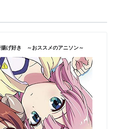
MX、BS11にてTVアニメとして放送された。TV版は配
構成される。
唐揚げ好き ～おススメのアニソン～
篠塚智子
監督：大島美和
（ムクオスタジオ）
o）
FLUORESCENT FOREST
（伊藤真澄、ミト（クラム