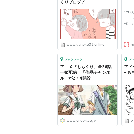
れている。毎週金曜日更新。
くりブログ／
一見普通な女子高生・ユキこと栗原
120
中心とした青春ラブコメ。
コミッ
作「
2015年12月よりWebアニメが配
れた。
www.utinoko09.online
m
コミックス
9
8
ブックマーク
ブ
ももくり1 (ア
アニメ『ももくり』全26話
アド
一挙配信 「作品チャンネ
- も
作者:
くろせ
ル」が2・4開設
出版社/メーカー:
発売日:
2015/09/
メディア:
コミッ
この商品を含むブロ
www.oricon.co.jp
w
ももくり2 (ア