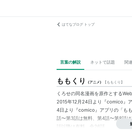
はてなブログ トップ
言葉の解説
ネットで話題
関
ももくり
(
アニメ
)
【
ももくり
】
くろせの同名漫画を原作とするWeb
2015年12月24日より『
comico
』ア
4日より『comico』アプリの「
話〜第3話は無料、第4話〜第8話は
話以降は有料。全26話。