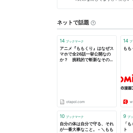
主題歌
テーマソング「やわらかくって優し
ネットで話題
作詞・作曲：松井洋平 / 編曲：As
TVオープニングテーマ「大好きだ
14
14
ブックマーク
ブ
アニメ『ももくり』はなぜス
ももく
作詞・作曲・編曲：前山田健一
マホで全26話一挙公開なの
也（岡本信彦）
か？ 挑戦的で斬新なその手
法をとった理由とアニメの見
TVエンディングテーマ「
ETERN
どころを聞いてみた（1） -
作詞：結城アイラ / 作曲・編曲
おたぽる
リスト::アニメ作品//タイトル/ま行
otapol.com
w
ももくり
(
マンガ
)
【
ももくり
】
10
9
くろせの漫画。
ブックマーク
ブ
自分の体は自分で守る、それ
「も
スマートフォン向け無料漫画・小説アプ
が一番大事なこと。 - ＼もも
ト