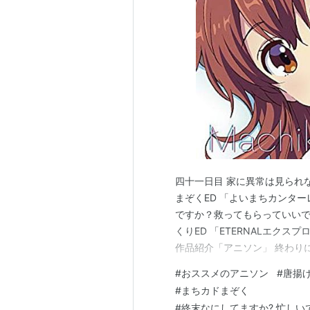
アニメーション制作：サテライ
製作：ももくり製作委員会（NHN
ンティス、TOKYO MX、ブシ
キャスト
栗原雪：加隈亜衣
桃月心也：岡本信彦
水山のりか：大空直美
早柿莉央
：前田玲奈
四十一日目 家に異常は見られな
島田柚姫：仲谷明香
まぞくED 「よいまちカンター
ですか？救ってもらっていいですか？
宇佐美育絵：
竹下礼奈
くりED 「ETERNALエクスプ
沢口理人：山谷祥生
作品紹介「アニソン」 終わりに 
閑翔太：永塚拓馬
わたしの好物は唐揚げです。
#
おススメのアニソン
#
唐揚
宇佐美誠一郎：小野賢章
す。 最近………というよりか
#
まちカドまぞく
沢口慧眞：内匠靖明
#
終末なにしてますか? 忙しい