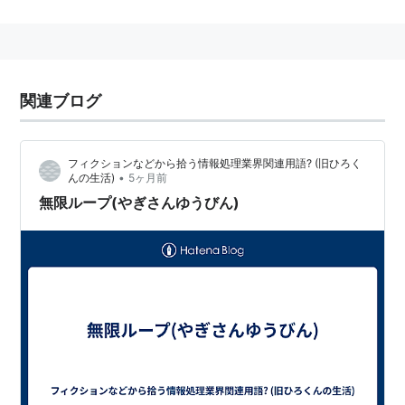
ねる手紙を送り返すものの、今度は白やぎさんが読まず
に食べてしまい…といういつまでたっても終わらないや
りとりを歌っている。
そのエンドレスなやりとりに、人々の間で論争が絶えな
関連ブログ
い。
http://ansaikuropedia.org/wiki/%E3%82%84%E3%81
フィクションなどから拾う情報処理業界関連用語? (旧ひろく
%8E%E3%81%95%E3%82%93%E3%82%86%E3%81%
•
んの生活)
5ヶ月前
86%E3%81%B3%E3%82%93%E5%95%8F%E9%A1%8
無限ループ(やぎさんゆうびん)
C
やぎさんゆうびんの謎