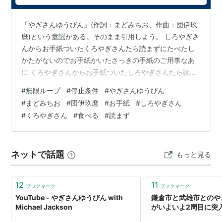
「やぎさんゆうびん』(作詞：まどみちお、作曲：団伊玖
麿)という童謡がある。そのまま引用しよう。 しろやぎさ
んからお手紙ついたくろやぎさんたら読まずにたべたし
かたがないのでお手紙かいたさっきの手紙のご用事なあ
に くろやぎさんからお手紙ついたしろやぎさんたら読ま
ずにたべたしかたがないのでお手紙かいたさっきの手紙
#
無限ループ
#
停止条件
#
やぎさんゆうびん
のご用事なあに ご覧の通り、この手紙のやりとりは停止
#
まどみちお
#
団伊玖麿
#
お手紙
#
しろやぎさん
条件がない。無限に続く、無限ループなのであーる。
#
くろやぎさん
#
食べる
#
読まず
ネットで話題
もっと見る
12
11
ブックマーク
ブックマーク
YouTube - やぎさんゆうびん with
鎌倉市と武雄市とのや
Michael Jackson
がいよいよ2周目に突入