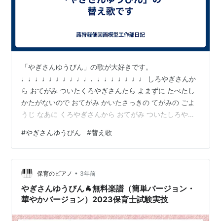
「やぎさんゆうびん」の歌が大好きです。
♩♩♩♩♩♩♩♩♩♩♩♩♩♩♩♩♩♩ しろやぎさんか
ら おてがみ ついたくろやぎさんたら よまずに たべたし
かたがないので おてがみ かいたさっきの てがみの ごよ
うじ なあに くろやぎさんから おてがみ ついたしろやぎ
さんたら よまずに たべたしかたがないので おてがみ か
#
やぎさんゆうびん
#
替え歌
いたさっきの てがみの ごようじ なあに
♩♩♩♩♩♩♩♩♩♩♩♩♩♩♩♩♩♩ この歌詞が、ず
っとエンドレスに続きます。 メロディーも可愛らしくて
•
とぼけていて、もう最高です^^; 頭の中で歌っているだけ
保育のピアノ
3年前
で幸せになります。 中毒性があります。 で、なにかしな
やぎさんゆうびん🐐無料楽譜（簡単バージョン・
くちゃいけないことや頼まれたこ…
華やかバージョン）2023保育士試験実技