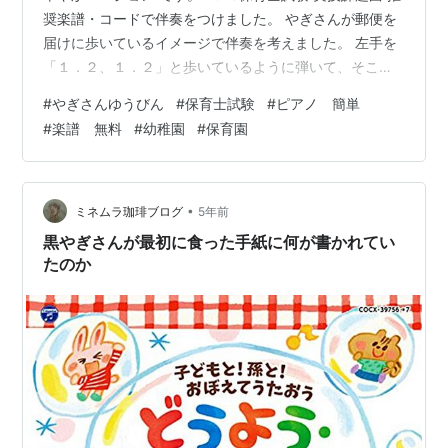
奨楽譜・コードで伴奏をつけました。 やぎさんが郵便を
届けに歩いているイメージで伴奏を考えました。 左手を
「１．２、１．２」と歩いているように弾いて、そこへ
右手のメロディーと歌をのせていくと雰囲気が出ると思
#
やぎさんゆうびん
#
保育士試験
#
ピアノ 簡単
います。 簡単バージョン 簡単でもきれいに聴こえるよう
#
楽譜 無料
#
幼稚園
#
保育園
に工夫しました。 幼児と歌う時、「あー困ったな…」と
言って困った雰囲気を出して、 手紙を出しても食べてし
まうという歌詞を楽しんでいました。 片手ずつ詳しく解
説！弾き方動画はこちら↓ youtu.be 華やかバージョン✨
•
ミネムラ珈琲ブログ
5年前
郵便や、手…
黒やぎさんが最初に食った手紙に何が書かれてい
たのか