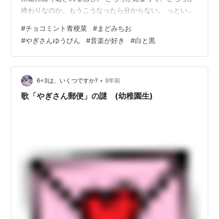
終わりなのか、もうこうなったら分からない。 っという
のが、Dさん的に好きな感じで、チョコボクもちょっとそ
#
チョコミント青梗菜
#
まどみちお
んなところがあって 更に白と黒というのが好きなので、
#
やぎさんゆうびん
#
音楽が好き
#
白と黒
ディレクターという立場を利用して、 Zabeth＆Zukaに
モノトーンの衣装をお願いしてみたよ。 オンラインmtg
中に、そんなお願いをしたら、 なんと、それぞれのクロ
ーゼットから白と黒の洋服をすぐに出してきてくれて、
•
6÷3は、いくつですか?
8年前
こちらに向かっ…
歌「やぎさん郵便」の謎 (幼稚園生)