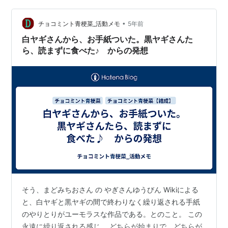
か思って聞いていたと思うのだが、30を超えた今聞く
•
と、ぼくには最初に白やぎさんが書いた手紙の内容とこ
チョコミント青梗菜_活動メモ
5年前
の歌のテーマを理解した。 まず情報媒体であるはずの手
白ヤギさんから、お手紙ついた。黒ヤギさんた
紙の中身を読むことなく食…
ら、読まずに食べた♪ からの発想
そう、まどみちおさん の やぎさんゆうびん Wikiによる
と、白ヤギと黒ヤギの間で終わりなく繰り返される手紙
のやりとりがユーモラスな作品である。とのこと。 この
永遠に繰り返される感じ。 どちらが始まりで、どちらが