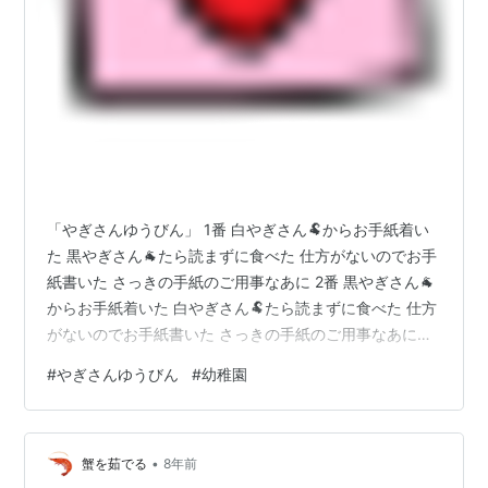
「やぎさんゆうびん」 1番 白やぎさん🐏からお手紙着い
た 黒やぎさん🐐たら読まずに食べた 仕方がないのでお手
紙書いた さっきの手紙のご用事なあに 2番 黒やぎさん🐐
からお手紙着いた 白やぎさん🐏たら読まずに食べた 仕方
がないのでお手紙書いた さっきの手紙のご用事なあに
・・・ これは、映画「のんちゃん のりべん」 で、のん
#
やぎさんゆうびん
#
幼稚園
ちゃんが幼稚園で歌っていたのですが、 僕も幼稚園のと
きに習って歌いました。 今、読み返すと、この歌詞が、
ここまで不思議な謎に 満ちていたとは知りませんでし
•
た。 幼稚園の時に、気づいた人はすごいと思います。
蟹を茹でる
8年前