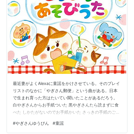
最近妻がよくAlexaに童謡をかけさせている。そのプレイ
リストのなかに「やぎさん郵便」という曲がある。日本
で生まれ育った方はたいてい聞いたことがあるだろう。
白やぎさんからお手紙ついた 黒やぎさんたら読まずに食
べた しかたがないのでお手紙かいた さっきの手紙のご用
事なぁに 黒やぎさんからお手紙ついた 白やぎさんたら読
#
やぎさんゆうびん
#
童謡
まずに食べた しかたがないのでお手紙かいた さっきの手
紙のご用事なぁに 子どもごころに「やぎ、あほやな」と