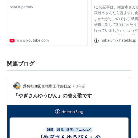
beat it parody
(この記事は、鎌倉市さん
武雄市さんたら読まずに食
しかたがないのでお手紙書
雄市に対して2度にわたり
行っていましたが、よう
た。 鎌倉市が武雄市に照
www.youtube.com
nukalumix.hateblo.jp
の4点でした。 10月21日
企業連合との委...
関連ブログ
•
蕗狩軽便図画模型工作部日記
3年前
「やぎさんゆうびん」の替え歌です