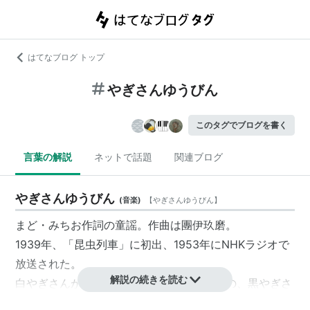
はてなブログ トップ
やぎさんゆうびん
このタグでブログを書く
言葉の解説
ネットで話題
関連ブログ
やぎさんゆうびん
(
音楽
)
【
やぎさんゆうびん
】
まど・みちお作詞の童謡。作曲は團伊玖磨。
1939年、「昆虫列車」に初出、1953年にNHKラジオで
放送された。
解説の続きを読む
白やぎさんが黒やぎさんへ手紙を出すものの、黒やぎさ
んが手紙の文面を読まずに食べてしまい、その内容を尋