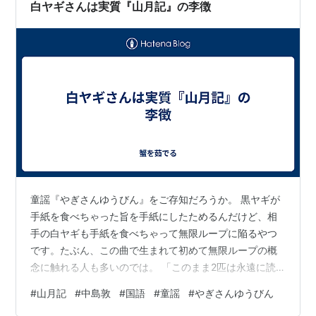
白ヤギさんは実質『山月記』の李徴
童謡『やぎさんゆうびん』をご存知だろうか。 黒ヤギが
手紙を食べちゃった旨を手紙にしたためるんだけど、相
手の白ヤギも手紙を食べちゃって無限ループに陥るやつ
です。たぶん、この曲で生まれて初めて無限ループの概
念に触れる人も多いのでは。 「このまま2匹は永遠に読
まれることのない手紙を送り合い続け、結果郵便局がち
#
山月記
#
中島敦
#
国語
#
童謡
#
やぎさんゆうびん
ょっと儲かるんだろうな……」と思わせる、ちょっと不思