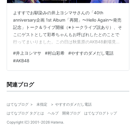
よすすでお馴染みの井上ヨシマサさんの「40th
anniversary企画 1st Album「再開」〜Hello Again〜発売
記念」トーク＆ライブ開催（※トークライブ説あり）、そ
こにゲストとして彩希ちゃんもお呼ばれしたとのことで
行ってまいりました。この日は秋葉原のAKB48劇場見学
イベントからはしごして、会場は池袋です。 おしゃべり
#
井上ヨシマサ
#
村山彩希
#
やすすのダメだし電話
のヨシマサさんなのでどうなるかと思いましたが無事に
#
AKB48
(？)2時間で収まりました。 村山彩希歌唱パート 01. ブル
ーウォーター（多分デュエット（記憶））02. サステナブ
ル（デュエット）03. 恋 詰んじゃった（ソロ）
関連ブログ
【2024/8/29追記】ヨシマサさんのY…
はてなブログ
>
未指定
>
やすすのダメだし電話
はてなブログ タグとは
ヘルプ
開発ブログ
はてなブログトップ
Copyright (C) 2001-
2026
Hatena.