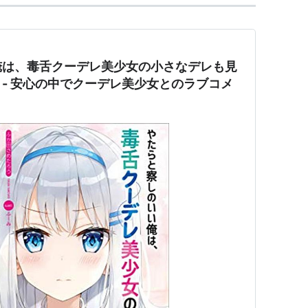
俺は、毒舌クーデレ美少女の小さなデレも見
- 安心の中でクーデレ美少女とのラブコメ