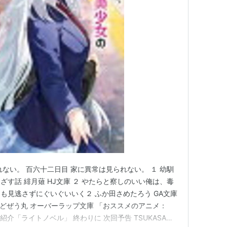
ない。 百六十二日目 家に異常は見られない。 １ 幼馴
す話 緋月薙 HJ文庫 ２ やたらと察しのいい俺は、毒
も見逃さずにぐいぐいいく２ ふか田さめたろう GA文庫
 どぜう丸 オーバーラップ文庫 「おススメのアニメ：
品紹介「ライトノベル」 終わりに 次回予告 TSUKASAで