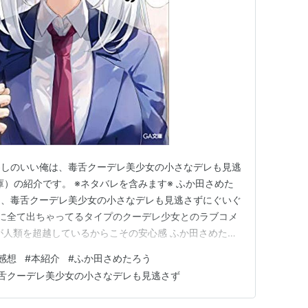
察しのいい俺は、毒舌クーデレ美少女の小さなデレも見逃
庫）の紹介です。 ※ネタバレを含みます※ ふか田さめた
は、毒舌クーデレ美少女の小さなデレも見逃さずにぐいぐ
ルに全て出ちゃってるタイプのクーデレ少女とのラブコメ
が人類を超越しているからこその安心感 ふか田さめたろ
、毒舌クーデレ美少女の小さなデレも見逃さずにぐいぐい
感想
#
本紹介
#
ふか田さめたろう
察しのいい俺は、毒舌クーデレ美少女の小さなデレも見逃
舌クーデレ美少女の小さなデレも見逃さず
作者:ふ…