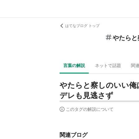
はてなブログ トップ
やたらと
言葉の解説
ネットで話題
関
やたらと察しのいい俺
デレも見逃さず
このタグの解説について
関連ブログ