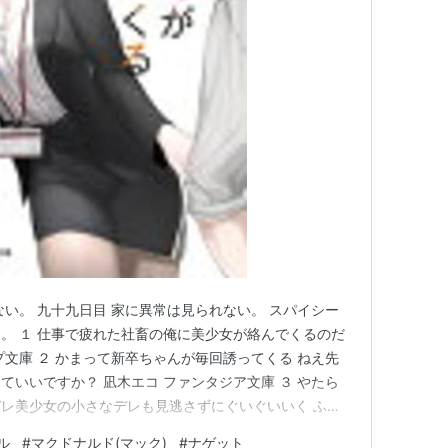
ない。 九十九日目 家に異常は見られない。 スパイシー
。 １ 仕事で疲れた社畜の俺に美少女が絡んでくるのだ
プ文庫 ２ かまって新卒ちゃんが毎回誘ってくる ねえ先
ていいですか？ 凪木エコ ファンタジア文庫 ３ やたら
レ美少女の小さなデレも見逃さずにぐいぐいいく ふか
 挨拶 作品紹介「ライトノベル」 終わりに 次回予告
ル
#
マクドナルド(マック)
#
ナゲット