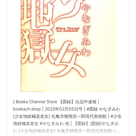
[ Books Channel Store 【図録】出品中速報 |
booksch.shop | 2022年02月05日号 | #図録 やなぎみわ
[少女地獄極楽老女] 丸亀市猪熊弦一郎現代美術館 | #少女
地獄極楽老女 #やなぎみわ 他 | 【図録】[図録]やなぎみ
わ [少女地獄極楽老女] 丸亀市猪熊弦一郎現代美術館コン