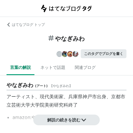
はてなブログ トップ
やなぎみわ
このタグでブログを書く
言葉の解説
ネットで話題
関連ブログ
やなぎみわ
(
アート
)
【
やなぎみわ
】
アーティスト、現代美術家、兵庫県神戸市出身、京都市
立芸術大学大学院美術研究科終了
amazon:やなぎみわ
解説の続きを読む