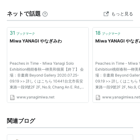
展、北加賀屋。折に触れ、観てきたヤノベ作品。かつて
ネットで話題
もっと見る
住んでいた南茨木駅前のサンチャイルドに…
31
18
ブックマーク
ブックマーク
Miwa YANAGI やなぎみわ
Miwa YANAGI やな
Peaches in Time - Miwa Yanagi Solo
Peaches in Time - Miwa 
Exhibition桃樹春秋—栁美和個展【終了】 会
Exhibition桃樹春秋—
場：非畫廊 Beyond Gallery 2020.07.25-
場：非畫廊 Beyond Gallery
09.19 >> 詳しくはこちら 10441台北市長安
09.19 >> 詳しくはこちら
東路一段9號2F 2F, No.9, Chang An E. Rd.,
東路一段9號2F 2F, No.9, Ch
Sec.1, Taipei 10441, Taiwan Tel: 886-2-
Sec.1, Taipei 10441, Taiw
www.yanagimiwa.net
www.yanagimiwa.ne
25620709 Fax: 886-2-25642796 Email:
25620709 Fax: 886-2-25
beyondgallery@gmail.com Open H...
beyondgallery@gmail.com
関連ブログ