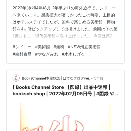
2022年(令和4年)8月 2年半ぶりの海外旅行で、シドニー
へ来ています。感染拡大が著しかったこの時期、主目的
はホテルステイでしたが、無料で楽しめる美術館・博物
館を4ヶ所ピックアップして出掛けました。前回はその第
1弾シドニー現代美術館を取り上げました。 今回は第2
弾。 ニューサウスウェールズ州立美術館 工事中だったの
#
シドニー
#
美術館
#
無料
#
NSW州立美術館
で右サイドから入場。中に入るとギャラリーに入る手前
#
森村泰昌
#
やなぎみわ
#
水木しげる
の壁もペイント中でした。広い空間で、オーストラリア
人アーティストのコーナーと、その他のコーナーに分か
れていました。 思わず撮ったのがサン・マルコ広場やリ
アルト橋などベネチアを描いたコーナー。 なんとなく、
•
BooksChannel本屋物語 | はてなブログver.
5年前
オーストラリアでは雪合戦など…
[ Books Channel Store 【図録】出品中速報 |
booksch.shop | 2022年02月05日号 | #図録 や
なぎみわ [少女地獄極楽老女] 丸亀市猪熊弦一郎現
代美術館 | #少女地獄極楽老女 #やなぎみわ 他 |