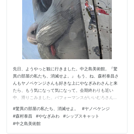
先日、ようやっと観に行きました。中之島美術館。『驚
異の部屋の私たち、消滅せよ。』 もう、ね、森村泰昌さ
んもヤノベケンジさんも好きな上にやなぎみわさんと来
たら、もう気になって気になって。会期終わりも近い
中、滑りこみました。パフォーマンスがいいむろさんの
日に行けなかったのだけは、ちと残念。 まずは、ヤノベ
#
驚異の部屋の私たち、消滅せよ。
#
ヤノベケンジ
ケンジさんの部屋。私が詩のボクシングに挑戦し続けた
#
森村泰昌
#
やなぎみわ
#
シップスキャット
理由に一つが、トロフィーがヤノベケンジさんの作品だ
#
中之島美術館
ったから。それくらいに、好き。 蝙蝠の椅子、欲しい
「MEGALOMANIA」、水都2009、シップスキャット