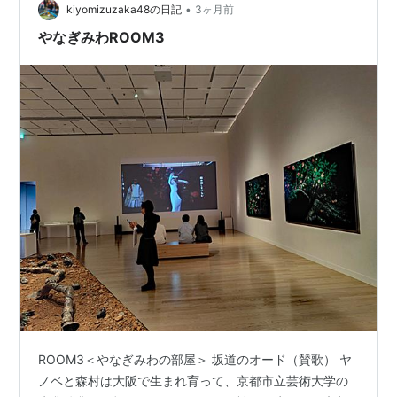
•
kiyomizuzaka48の日記
3ヶ月前
やなぎみわROOM3
ROOM3＜やなぎみわの部屋＞ 坂道のオード（賛歌） ヤ
ノベと森村は大阪で生まれ育って、京都市立芸術大学の