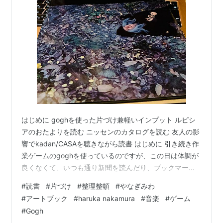
はじめに goghを使った片づけ兼軽いインプット ルピシ
アのおたよりを読む ニッセンのカタログを読む 友人の影
響でkadan/CASAを聴きながら読書 はじめに 引き続き作
業ゲームのgoghを使っているのですが、この日は体調が
良くなくて、いつも通り新聞を読んだり、ブックマーク
している各種キュレーションサイトを巡って情報収集す
#
読書
#
片づけ
#
整理整頓
#
やなぎみわ
る気力がありませんでした。 電子書籍の利用をほとんど
#
アートブック
#
haruka nakamura
#
音楽
#
ゲーム
しなくなってからは、インプットはもっぱらデジタル版
#
Gogh
の新聞の毎日新聞・日経新聞の二紙と紙の書籍がメイン