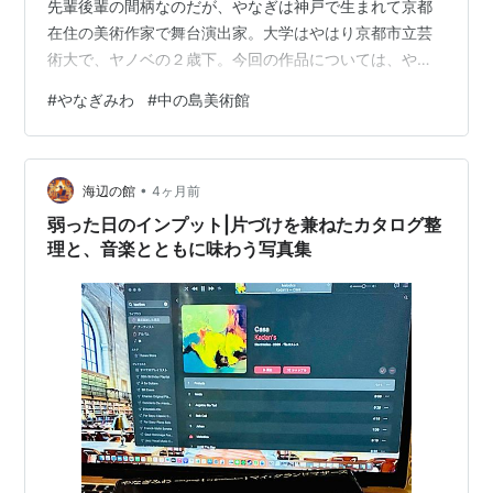
先輩後輩の間柄なのだが、やなぎは神戸で生まれて京都
在住の美術作家で舞台演出家。大学はやはり京都市立芸
術大で、ヤノベの２歳下。今回の作品については、やは
りパンフレットから引用する。 第３室では、やなぎみわ
#
やなぎみわ
#
中の島美術館
による「黄泉平坂」の世界を紹介します。福島の桃果樹
園を、毎年１０年間撮影した写真作品「女神と男神が桃
の樹の下で別れる」、火、土、鐵、水などを生んだ女神
•
をテーマにした鋳造作品、新作映像のほかに、５月２８
海辺の館
4ヶ月前
日２９日３０日には、舞台公演「黄泉平坂～排斥と遊戯
弱った日のインプット|片づけを兼ねたカタログ整
～」も上演予定です。古事記を新訳する作家の…
理と、音楽とともに味わう写真集