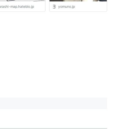
urashi-map.hateblo.jp
yomuno.jp