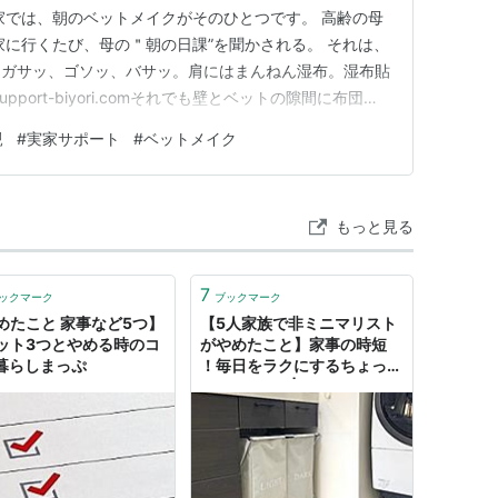
家では、朝のベットメイクがそのひとつです。 高齢の母
家に行くたび、母の＂朝の日課”を聞かされる。 それは、
。ガサッ、ゴソッ、バサッ。肩にはまんねん湿布。湿布貼
support-biyori.comそれでも壁とベットの隙間に布団を
むのフル三拍子。私「そんなに動かしたら肩痛くない？」
親
#
実家サポート
#
ベットメイク
気になるのよ！」…訪問客のベットチェック、そんなに頻
もっと見る
7
ックマーク
ブックマーク
めたこと 家事など5つ】
【5人家族で非ミニマリスト
ット3つとやめる時のコ
がやめたこと】家事の時短
 暮らしまっぷ
！毎日をラクにするちょっと
したコツ5選 | ヨムーノ