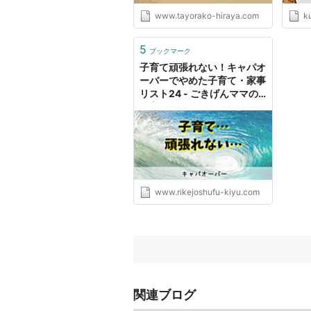
www.tayorako-hiraya.com
k
5
ブックマーク
子育て頑張れない！キャパオ
ーバーでやめた子育て・家事
リスト24 - ごきげんママの
子育て論
www.rikejoshufu-kiyu.com
関連ブログ