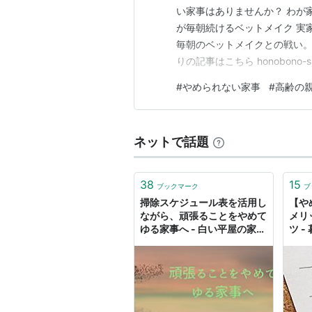
い家事はありませんか？ わが
が毎朝続けるベットメイク 実
毎朝のベットメイクとの戦い
りの記事はこちら honobono-
ねじ込む、押し込む、詰め込
#
やめられない家事
#
高齢の
母「見た目が綺麗じゃないと
繁にあるだろうか。…
ネットで話題
38
15
ブックマーク
ブ
掃除スケジュール表を活用し
【や
ながら、頑張ることをやめて
メリ
ゆる家事へ - 白い平屋の家を
ツ -
建てました