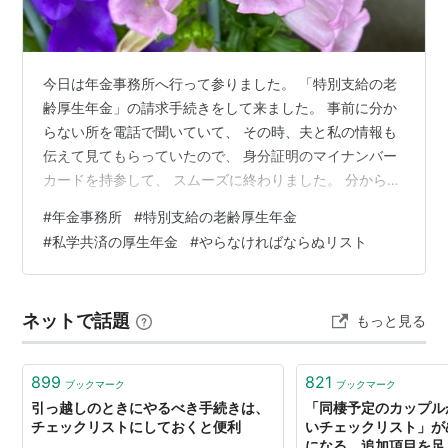
今日は年金事務所へ行って参りました。 「特別支給の老
齢厚生年金」の請求手続きをして来ました。 事前に分か
らない所を電話で聞いていて、 その時、夫と私の情報も
伝えて見てもらっていたので、 身分証明のマイナンバー
カードを持参して、 スムーズに終わりました。 分からな
いところは空欄で来所で良いという事で 今日教えてもら
#
年金事務所
#
特別支給の老齢厚生年金
いながら記入しました。 普通の特別支給の老齢厚生年金
#
私学共済の厚生年金
#
やらなければならぬリスト
は、 私の場合は63歳からなのですけど、 「私学共済の
厚生年金」も１年間分あって これは 男性の方の年齢規定
で見るそうで、 私の場合は、65歳からだそう。 65歳に
ネットで話題
もっと見る
なる時、老齢基礎年金の手続きと、 私学共済の請求手続
きと ２つやらなけ…
899
821
ブックマーク
ブックマーク
引っ越しのときにやるべき手続きは、
「同棲予定のカップル
チェックリストにしておくと便利
いチェックリスト」が
になる。追加項目を足