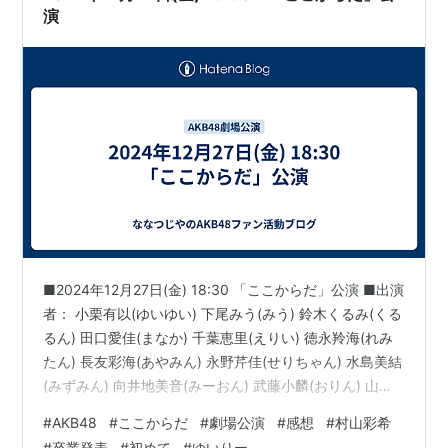
演
■2024年12月27日(金) 18:30 「ここからだ」公演 ■出演
者： 小栗有以(ゆいゆい) 下尾みう(みう) 鈴木くるみ(くる
るん) 田口愛佳(まなか) 千葉恵里(えりい) 徳永羚海(れみ
たん) 長友彩海(あやみん) 永野芹佳(せりちゃん) 水島美結
(みずみん) 向井地美音(みーおん) 武藤小麟(おりん) 山内
瑞葵(ずっきー) 山﨑空(そらら) 村山彩希(ゆいりー) 秋山
#
AKB48
#
ここからだ
#
劇場公演
#
感想
#
村山彩希
由奈(ゆなちゃん) 伊藤百花(いともも) 岩立沙穂(さっほー)
#
卒業発表
#
初めて
#
ゆいりー