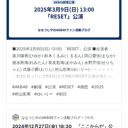
■2025年3月9日(日) 13:00 「RESET」公演 ■出演者：
坂川陽香(ひゆか) 鈴木くるみ(くるるん) 田口愛佳(まなか)
徳永羚海(れみたん) 長友彩海(あやみん) 永野芹佳(せりち
ゃん) 武藤小麟(おりん) 村山彩希(ゆいりー)－－－－－－
－約2か月ぶりに3月8日(土)13時のRESET公演が当たった
ー、と喜んでいたら、なんと翌日の3月9日(日)13時の
#
AKB48
#
劇場
#
公演
#
RESET
#
感想
#
2025
RESET公演も当選した。3月9日分は、3月8日分の公演の
#
村山彩希
#
ゆいりー
#
初日
当落発表前に既に申し込んでいたもので、こんなことも
あるのだなー、という感じ。劇場公演は、もし当選した
ら全て行くつもりで申し込んでいるので(例えば土日の4
公演とも当たったら…
•
ななつじやのAKB48ファン活動ブログ
2年前
2024年12月27日(金) 18:30 「ここからだ」公