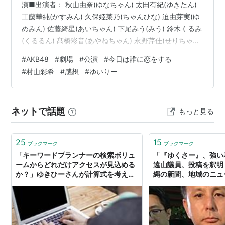
演■出演者： 秋山由奈(ゆなちゃん) 太田有紀(ゆきたん)
工藤華純(かすみん) 久保姫菜乃(ちゃんひな) 迫由芽実(ゆ
めみん) 佐藤綺星(あいちゃん) 下尾みう(みう) 鈴木くるみ
(くるるん) 髙橋彩音(あやねちゃん) 永野芹佳(せりちゃん)
橋本恵理子(えりちゃん) 平田侑希(ゆき) 布袋百椛(ほてち
#
AKB48
#
劇場
#
公演
#
今日は誰に恋をする
ゃん) 武藤小麟(おりん) 村山彩希(ゆいりー) 山内瑞葵(ず
#
村山彩希
#
感想
#
ゆいりー
っきー)－－－－－－－－－－－－－－－－－－GWの春
コンサート観覧後、5月14日の「RESET」公演を観覧し
た。6月15日の卒業までに村山彩希(ゆいりー)の出演する
ネットで話題
もっと見る
劇…
25
15
ブックマーク
ブックマーク
「キーワードプランナーの検索ボリュ
「『ゆくさー』、強
ームからどれだけアクセスが見込める
遠山議員、投稿を釈明 -
か？」ゆきひーさんが計算式を考えた
縄の新聞、地域のニュ
よ。 - interest blog