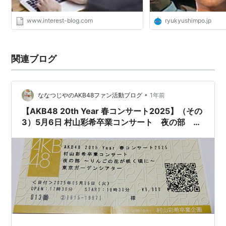
www.interest-blog.com
ryukyushimpo.jp
関連ブログ
•
ななつじやのAKB48ファン活動ブログ
1年前
【AKB48 20th Year 春コンサート2025】（その
3）5月6日 村山彩希卒業コンサート 夜の部 〜
りんごの花が咲く頃に〜