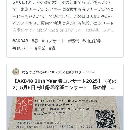
5月6日(火)、昼の部の後、夜の部まで時間があったの
で、東京ガーデンシアターに隣接する有明ガーデンでコ
ーヒーを飲んだりして過ごした。この日は天気が悪かっ
たこともあり、屋内で快適に過ごせる施設がコンサート
会場のすぐそばに有るのは有難かった。18時頃、シアタ
ーに入場。昼の部と同様、入場時に紙のチケットのよう
#
AKB48
#
春
#
コンサート
#
感想
#
村山彩希
なもの(フライヤー)が配布される。 裏面に記載されてい
#
ゆいりー
#
卒業
#
夜
る演出企画の内容は昼の部と同じだった。シアターに入
場した後、せっかくなのでアリーナ席を見学。実際にコ
ンサートが行われてはいない状態なので、ステージ上の
AKB48のパフォーマンスがどのように見えるかは定かで
•
ななつじやのAKB48ファン活動ブログ
1年前
ないが、アリーナ席から見る景色はバルコ…
【AKB48 20th Year 春コンサート2025】（その
2）5月6日 村山彩希卒業コンサート 昼の部 〜
劇場が教えてくれたもの〜