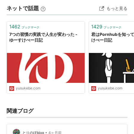
ない。 そして唐突にみちのくの和菓子処 仙台甘仙堂ゆべ
ネットで話題
もっと見る
しに話は飛ぶのだが。何ですかあのみたらし味のもちも
ちした物体は。甘…
1462
1429
ブックマーク
ブックマーク
7つの習慣の実践で人生が変わった -
君はPornhubを知って
ゆーすけべー日記
けべー日記
yusukebe.com
yusukebe.com
関連ブログ
•
とりのぽblog
4ヶ月前