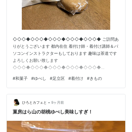
◇◇◇◆◇◇◇◆◇◇◇◆◇◇◇◆◇◇◇◆ ご訪問あ
りがとうございます 都内在住 着付け師・着付け講師＆パ
ソコンインストラクターもしております 趣味は茶道です
よろしくお願い致します
◇◇◇◆◇◇◇◆◇◇◇◆◇◇◇◆◇◇◇◆
www.youtube.com YouTube動画更新中♪ 👇👇👇
#
和菓子
#
ゆべし
#
足立区
#
着付け
#
きもの
https://www.youtube.com/shorts/oYVu3K_YDE0 和菓子
を頂戴しましたﾔｯﾀ＼( ‘ω’)／ﾔｯﾀくるめゆべしもあるーだ
ーい好き❣ご馳走様でした～😋 お心遣いありがとうござ
•
いました！！
ひろとカフェと
9ヶ月前
☆☆☆☆☆☆☆☆☆☆☆☆☆☆☆☆☆☆☆☆☆☆☆☆
菓房はら山の胡桃ゆべし美味しすぎ！
☆☆☆★無料★着付け体験モデルモニター…