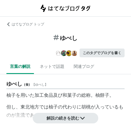
はてなブログ トップ
ゆべし
このタグでブログを書く
言葉の解説
ネットで話題
関連ブログ
ゆべし
(
食
)
【
ゆべし
】
柚子を用いた加工食品及び和菓子の総称。
柚餅子
。
但し、東北地方では柚子の代わりに胡桃が入っているも
のが主流である。
解説の続きを読む