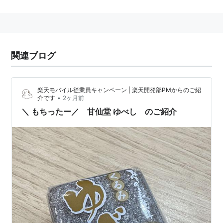
柚餅子総本家中浦屋 丸柚餅子 中1
入
出版社/メーカー:
柚餅子総本家中浦屋
メディア:
その他
関連ブログ
クリック
: 3回
この商品を含むブログを見る
楽天モバイル従業員キャンペーン | 楽天開発部PMからのご紹
•
介です
2ヶ月前
柚餅子総本家中浦屋 柚子最中 6
＼ もちったー／ 甘仙堂 ゆべし のご紹介
個入×2個セット
出版社/メーカー:
柚餅子総本家中浦屋
メディア:
その他
この商品を含むブログを見る
柚餅子（ゆべし） 10個箱入
ジャンル:
スイーツ
>
和菓子・駄菓
子・中華菓子
>
ゆべし
ショップ:
松江 福田屋