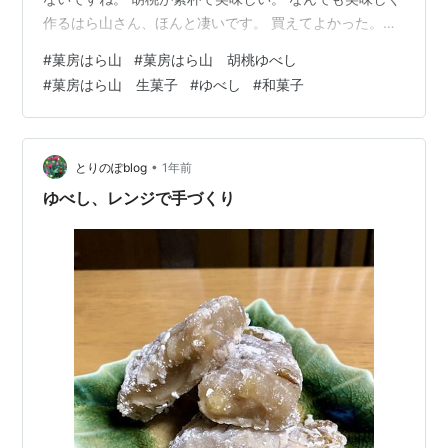
作るはら山さん、ほんと凄いです。 買えてよかった。原
材料はこちら。 はら山の一部商品は浦和パルコのこだわ
#
菓房はら山
#
菓房はら山 胡桃ゆべし
りやにも入荷しているそうです。 何があるのかは店舗へ
#
菓房はら山 生菓子
#
ゆべし
#
和菓子
ご確認ください。★菓房はら山 伊勢丹浦和店 埼玉県さい
たま市浦和区高砂1-15-1 伊勢丹浦和店B1F 048-834-
1111 10〜20時 ※営業時間、定休日共に伊勢丹浦和店に準
ずる。ランキング参加中お菓子ランキング参加中日本の
•
とりのぽblog
1年前
歴…
ゆべし、レンジで手づくり