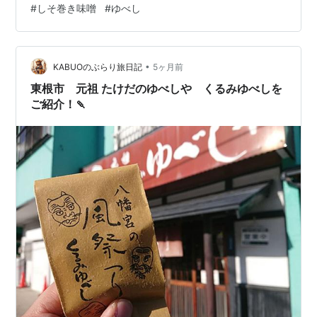
#
しそ巻き味噌
#
ゆべし
夫です(*´∀｀) ステージでは、今まさに猿回しが始まろう
としていました。 遠いっ！ 見たかったのですが、夫がど
んどん先に行ってしまったので、追いかけるしかな
い…。 ステージの横には牛さんが…。 そして入り口。 し
•
KABUOのぶらり旅日記
5ヶ月前
っかり写真は撮り…
東根市 元祖 たけだのゆべしや くるみゆべしを
ご紹介！🍡