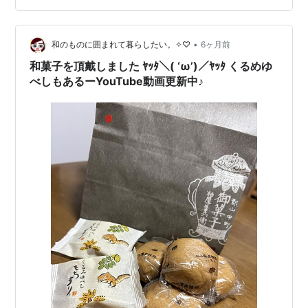
名で親しまれていて、三春ゆべしは主にうるち米で創ら
れたゆべしで、やわらかさのなかに歯ごたえのあるゆべ
しです。 香ばしく焼き上げた焼き…
•
和のものに囲まれて暮らしたい。✧♡
6ヶ月前
和菓子を頂戴しました ﾔｯﾀ＼( ‘ω’)／ﾔｯﾀ くるめゆ
べしもあるーYouTube動画更新中♪