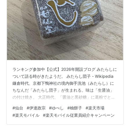
価格:
1,080円
ランキング参加中【公式】2026年開設ブログ みたらしに
ついて語る時がきたようだ。 みたらし団子 - Wikipedia
鎌倉時代、京都下鴨神社の境内御手洗池（みたらし）に
ちなんだ「みたらし団子」が生まれる。味は「生醤油」
の付け焼き。 大正時代、「醤油と黒砂糖」に葛粉でとろ
みをつけたたれが考案される。 醤油のしょっぱいと、砂
#
仙台
#
伊達政宗
#
ゆべし
#
柚餅子
#
楽天市場
糖の甘いをとろみづけ 控えめに言って天才だと思う。 み
#
楽天モバイル
#
楽天モバイル従業員紹介キャンペーン
たらしの味を知ってしまったらもう他に何も考えられな
い。あらゆる甘辛はみたらしの前に全面降伏せざるを得