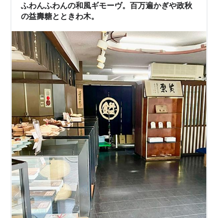
めのせいかもしれません。 手づくりゆべしでも十分たの
ふわんふわんの和風ギモーヴ。百万遍かぎや政秋
しめるのですね。 甘さ具…
の益壽糖とときわ木。