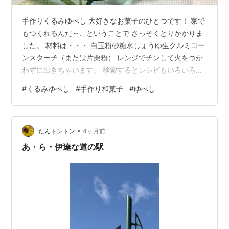
手作りくるみゆべし 大好きなお菓子のひとつです！ 家で
もつくれるんだ～、ということで さっそくとりかかりま
した。 材料は・・・ 白玉粉砂糖水しょうゆ生クルミコー
ンスターチ（または片栗粉） レンジでチンして火をつか
わずに出きちゃいます。 検索するとレシピもいろいろ出
てきますよ。 色合いがおいしそうじゃないけれど・・ こ
#
くるみゆべし
#
手作り和菓子
#
ゆべし
んな簡単につくれるのはありがたい！ ポイントはフライ
パンで炒った生クルミですかね～ これが入ると入らない
とでは違ってくるとおもいます。 もうすこし入れてもよ
•
かったかな。 味も食感もホンモノに近いです。 水の量で
たんトントン
4ヶ月前
やわらかさも変わるのかもしれませんが、 個人的には好
あ・ら・伊達な道の駅
みの固さでした。 も…