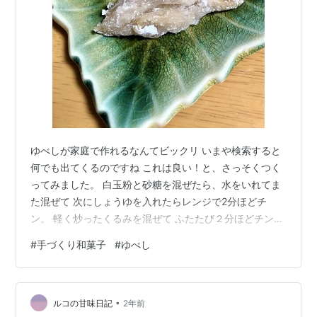
ゆべしが家庭で作れるなんてビックリ いまや検索すると
何でも出てくるのですね これは良い！と、さっそくつく
ってみました。 白玉粉と砂糖を混ぜたら、水をいれてま
た混ぜて 次にしょうゆを入れたらレンジで2分ほどチ
ン。 軽く炒ったくるみを混ぜて ふたたび２分ほどチンし
ます。 適度なかたさ・やわらかさになっていればOKで
#
手づくり和菓子
#
ゆべし
す。 容器に広げ入れて くっつかないよう表面には片栗粉
やきなこなどをまぶして出来上がり！ さて、どんな味か
とっても気になります。 はい、ちゃんとゆべしの味にな
•
っています 市販のものよりやさしい味なのは 甘さひかえ
ルコの甘味日記
2年前