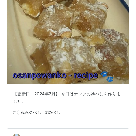
【更新日：2024年7月】 今日はナッツのゆべしを作りま
した。
#
くるみゆべし
#
ゆべし