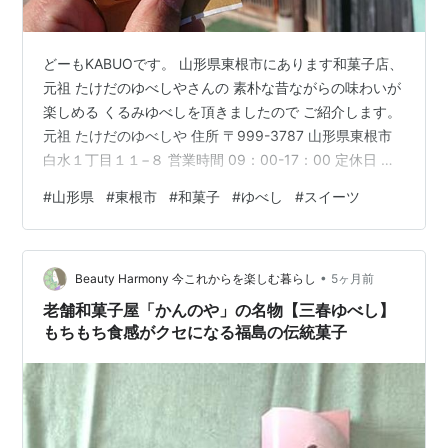
どーもKABUOです。 山形県東根市にあります和菓子店、
元祖 たけだのゆべしやさんの 素朴な昔ながらの味わいが
楽しめる くるみゆべしを頂きましたので ご紹介します。
元祖 たけだのゆべしや 住所 〒999-3787 山形県東根市
白水１丁目１１−８ 営業時間 09：00-17：00 定休日 月
曜日 県道29号線沿いの裏道にあります 元祖 たけだのゆ
#
山形県
#
東根市
#
和菓子
#
ゆべし
#
スイーツ
べしやさん。 ふるさと納税でも出品されています 東根市
のゆべしの専門店。 東根市のスイーツ店を開拓しようと
ネット検索したところ こちらのお店がご紹介されてお
•
り、 気になり訪問しちゃいました。 こちらが店内の様
Beauty Harmony 今これからを楽しむ暮らし
5ヶ月前
子。 第21回全国菓子大博金賞 受賞され…
老舗和菓子屋「かんのや」の名物【三春ゆべし】
もちもち食感がクセになる福島の伝統菓子