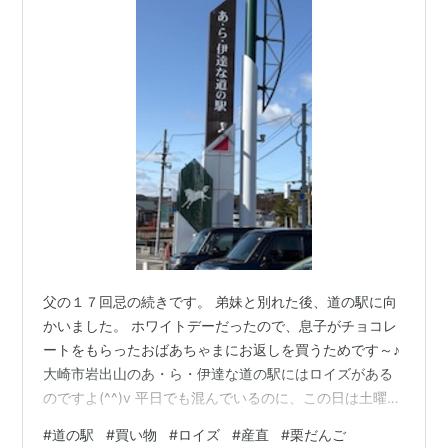
父の１７回忌の続きです。 弟妹と別れた後、道の駅に向
かいました。 ホワイトデーだったので、息子がチョコレ
ートをもらったおばあちゃまにお返しを買うためです～♪
大崎市岩出山のあ・ら・伊達な道の駅にはロイズがある
のですよ(^^)v 平日でも混んでいるのに、この日は土曜日
だったので激混み！ なんとか空いている駐車スペースを
#
道の駅
#
買い物
#
ロイズ
#
産直
#
栗だんご
見つけて、車を止めました。 私ではありません、運転は