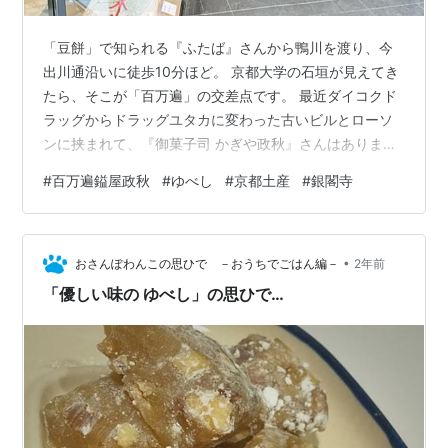
「豆餅」で知られる『ふたば』さんから鴨川を渡り、今
出川通沿いに徒歩10分ほど。 京都大学の石垣が見えてき
たら、そこが「百万遍」の交差点です。 最近ダイコクド
ラッグからドラッグユタカに変わった古いビルとローソ
ンに挟まれて、『御菓子司 かぎや政秋』さんはありま
す。 こちらを訪れたきっかけは、高島屋名物バイヤーさ
#
百万遍鎰屋政秋
#
ゆべし
#
京都土産
#
銀閣寺
んのポスト。 #販売情報 #迎春の和菓子たちいつも年末
にご紹介しますのが、 #京都 の #百万遍かぎや さんの…
pic.twitter.com/Ru8NgFFo6A — 畑 主税（高島屋和菓子
•
バイヤー公式） (@wagashibuyer) 2023年12月27日 えっ
おさんぽわんこの思ひで －おうちでごはん編－
2年前
『かぎや』って、あの百…
「優しい味の ゆべし」の思ひで…