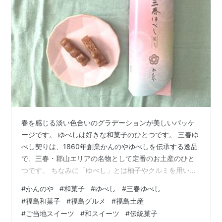
春を感じる淡い色合いのグラデーションが美しいパッケ
ージです。 ゆべしは好きな和菓子のひとつです。 三春ゆ
べし契りは、1860年創業かんのやゆべしを伝承する逸品
で、三春・郡山エリアの名物として定番のお土産のひと
つです。 ちなみに「ゆべし」とは柚子やクルミを用いた
加工食品または和菓子の一種で平安時代から続く日本の
#
かんのや
#
和菓子
#
ゆべし
#
三春ゆべし
伝統的な保存食です。 【三春ゆべしの特徴は？】 【三春
#
福島和菓子
#
福島グルメ
#
福島土産
ゆべしの口コミや評判は？】 【三春ゆべしの特徴は？】
#
ご当地スイーツ
#
和スイーツ
#
伝統菓子
その時代ごとに、椿ゆべし～契りゆべし～三春ゆべしの