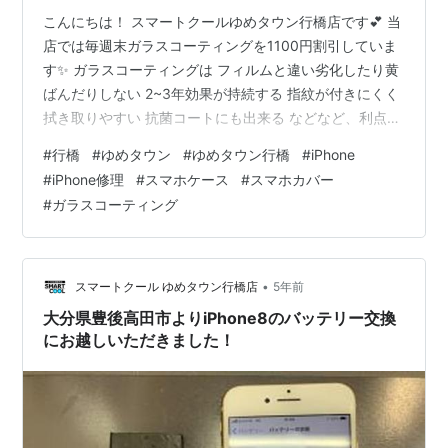
こんにちは！ スマートクールゆめタウン行橋店です💕 当
店では毎週末ガラスコーティングを1100円割引していま
す✨ ガラスコーティングは フィルムと違い劣化したり黄
ばんだりしない 2~3年効果が持続する 指紋が付きにくく
拭き取りやすい 抗菌コートにも出来る などなど、利点が
たくさんです ガラスコーティングについて詳しくはこち
#
行橋
#
ゆめタウン
#
ゆめタウン行橋
#
iPhone
ら 当店について詳しくはこちら ＊ ＊ ＊ ＊ ＊ ＊ ＊ ＊
#
iPhone修理
#
スマホケース
#
スマホカバー
季節は夏に差し掛かり、気温も高くなってきましたね💦
#
ガラスコーティング
季節の変化とともにスマホケースも一新してみてはいか
がですか？ 当店では特にiPhoneSE、７，８に対応したケ
ースを多く取り揃えております 夏らしいデザインのも…
•
スマートクール ゆめタウン行橋店
5年前
大分県豊後高田市よりiPhone8のバッテリー交換
にお越しいただきました！