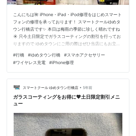
こんにちは🌺 iPhone・iPad・iPod修理をはじめスマート
フォンの修理を承っております！ スマートクールゆめタ
ウン行橋店です✨ 本日は梅雨の季節に珍しく晴れですね
☀ 只今土日限定でガラスコーティングの割引を行ってお
りますので ゆめタウンにご用の際はぜひ当店にもお立ち
寄りください😄💕 当店について詳しくはこちら ガラスコ
#
行橋
#
ゆめタウン行橋
#
スマホアクセサリー
ーティングについて詳しくはこちら ＊＊＊＊＊＊＊＊＊
#
ワイヤレス充電
#
iPhone修理
＊＊＊＊＊＊＊＊＊ 今回はスマホアクセサリーの一つ ワ
イヤレス充電器をご紹介します 主にiPhone８、８Plus、
X以降の機種にご使用できます✨ ワイヤレス充電はいちい
ちケーブルを触って抜き差しする必要がないので ケー…
•
スマートクール ゆめタウン行橋店
5年前
ガラスコーティングをお得に💖土日限定割引メニ
ュー