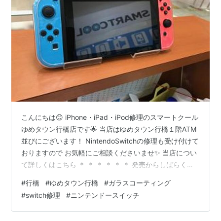
こんにちは😊 iPhone・iPad・iPod修理のスマートクール
ゆめタウン行橋店です🌟 当店はゆめタウン行橋１階ATM
並びにございます！ NintendoSwitchの修理も受け付けて
おりますので お気軽にご相談くださいませ✨ 当店につい
て詳しくはこちら ＊ ＊ ＊ ＊ ＊ ＊ 発売からしばらく経
ち、品薄状態も無くなってきたスイッチですが 購入して
#
行橋
#
ゆめタウン行橋
#
ガラスコーティング
から年数が経過すれば劣化してしまうのも仕方がありま
#
switch修理
#
ニンテンドースイッチ
せん バッテリーなどは特にスマホと同じく経年劣化が避
けられないものですよね😥 また、左スティックは使用頻