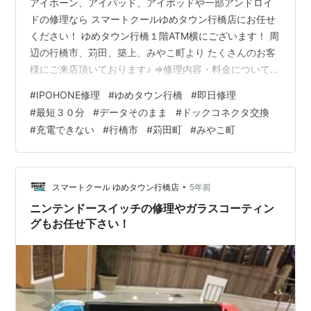
アイホーン、アイパッド、アイポッドや一部アンドロイ
ドの修理なら スマートクールゆめタウン行橋店にお任せ
ください！ ゆめタウン行橋１階ATM横にございます！ 周
辺の行橋市、苅田、築上、みやこ町より たくさんのお客
様にご来店頂いております♪ ⇒修理内容・料金については
コチラをご覧ください!! 今日も暑いですね🌞 少し動くだ
#
IPOHONE修理
#
ゆめタウン行橋
#
即日修理
けで汗が噴き出してきますね…💦 湿度も結構あるみたい
#
最短３０分
#
データそのまま
#
ドックコネクタ交換
ですね…(￣▽￣;) 空気が重く感じます。 コロナのせいで
#
充電できない
#
行橋市
#
苅田町
#
みやこ町
マスクしなきゃだし… 汗もかくからマスクが顔に張り付
いて…(ノД`)・゜・。 息が苦しいですよね…💦 でも、コ
ロナ対策だから仕方ないですよね！！ 熱中症対策もしっ
かりして…
•
スマートクール ゆめタウン行橋店
5年前
ニンテンドースイッチの修理やガラスコーティン
グもお任せ下さい！