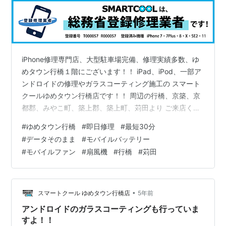
iPhone修理専門店、大型駐車場完備、修理実績多数、ゆ
めタウン行橋１階にございます！！ iPad、iPod、一部ア
ンドロイドの修理やガラスコーティング施工の スマート
クールゆめタウン行橋店です！！ 周辺の行橋、京築、京
都郡、みやこ町、築上郡、築上町、苅田より ご来店くだ
さっております！！ ⇒修理内容・料金についてはこちら
#
ゆめタウン行橋
#
即日修理
#
最短30分
をどうぞ！ ＊＊＊＊＊＊＊＊＊＊＊＊＊＊＊＊＊＊＊＊
#
データそのまま
#
モバイルバッテリー
＊＊＊＊＊＊＊＊＊＊＊＊＊＊＊＊＊＊＊＊＊＊＊＊ 今
#
モバイルファン
#
扇風機
#
行橋
#
苅田
回は、モバイルバッテリーとしても使用できるモバイル
ファンも取り扱ってます！ ６月に入り梅雨っぽくなって
きましたね…☔ 湿気が多くて洗濯物が乾かないとかあり
ますね… 湿度が高…
•
スマートクール ゆめタウン行橋店
5年前
アンドロイドのガラスコーティングも行っていま
すよ！！