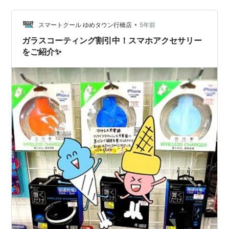
方にはバッテリー交換がオススメです✨ バッテリー最大
容量が79%まで低下していた こちらのiPhone8…
•
スマートクール ゆめタウン行橋店
5年前
ガラスコーティング割引中！スマホアクセサリー
をご紹介✨