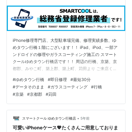
iPhone修理専門店、大型駐車場完備、修理実績多数、ゆ
めタウン行橋１階にございます！！ iPad、iPod、一部ア
ンドロイドの修理やガラスコーティング施工の スマート
クールゆめタウン行橋店です！！ 周辺の行橋、京築、京
都郡、みやこ町、築上郡、築上町、苅田より ご来店くだ
さっております！！ ⇒修理内容・料金についてはこちら
#
ゆめタウン行橋
#
即日修理
#
最短30分
をどうぞ！ ＊＊＊＊＊＊＊＊＊＊＊＊＊＊＊＊＊＊＊＊
#
データそのまま
#
ガラスコーティング
#
行橋
＊＊＊＊＊＊＊＊＊＊＊＊＊＊＊＊＊＊＊＊＊＊＊＊＊
#
京築
#
京都郡
#
苅田
＊＊＊ 今回は、androidのガラスコーティング施工でご
来店いただきました！！ たまたま通りがかりでガラスコ
ーティングに興味を持っていただけました！ 他のところ
で店頭で実演…
•
スマートクール ゆめタウン行橋店
5年前
可愛いiPhoneケース💖たくさんご用意しておりま