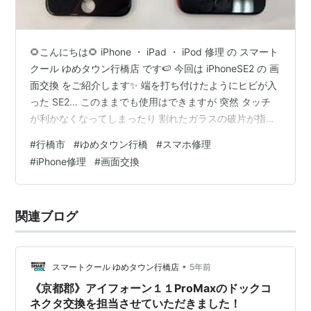
🌻こんにちは🌻 iPhone ・ iPad ・ iPod 修理 の スマート
クール ゆめタウン行橋店 です🍉 今回は iPhoneSE2 の 画
面交換 をご紹介します✨ 端を打ち付けたようにヒビが入
った SE2… このままでも使用はできますが 突然 タッチ
が利かなくなってしまったり 割れたガラスの破片が指に
当たってしまったりと 危険が潜んでいます😟 コチラが綺
#
行橋市
#
ゆめタウン行橋
#
スマホ修理
麗な画面に交換した後 ガラスコーティング もセットで施
#
iPhone修理
#
画面交換
工した端末になります✨ 画面交換 と ガラスコーティング
を一緒に行うと セット割引 で ガラスコーティング が
1100円 お得になりますよ😊💕 画面が割れてお困りの方
関連ブログ
はぜひ当店へ…
•
スマートクール ゆめタウン行橋店
5年前
《京都郡》アイフォーン１１ProMaxのドックコ
ネクタ交換を担当させていただきました！