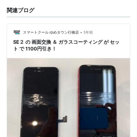
関連ブログ
•
スマートクール ゆめタウン行橋店
5年前
SE２ の 画面交換 ＆ ガラスコーティング が セッ
ト で 1100円引き！