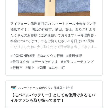
アイフォーン修理専門店の スマートクールゆめタウン行
橋店です！！ 周辺の行橋市、苅田、築上、みやこ町より
たくさんのお客様にご来店頂いております♪ ⇒修理内容・
料金についてはコチラをご覧ください!! 今日はいい天気
になりましたね♪ 少し動くだけで汗が噴き出してきます
ね…💦 熱中症に気を付けないといけないですね…(+_+) コ
#
IPOHONE修理
#
ゆめタウン行橋
#
即日修理
ロナもあるので、しっかり対策して 頑張っていきましょ
#
最短３０分
#
データそのまま
#
ガラスコーティング
う！！ ＊＊＊＊＊＊＊＊＊＊＊＊＊＊＊＊＊＊＊＊＊＊
#
行橋市
#
築上
#
苅田
#
みやこ町
＊＊＊＊＊＊＊＊＊＊ 今回は、アップルウォッチのガラ
スコーティングでご来店くださいました！ やっぱり時計
として毎日使うものなので、 傷がついたりするとショッ
クですよね…💦…
•
スマートクール ゆめタウン行橋店
5年前
【モバイルバッテリー】としても使用できるモバ
イルファンも取り扱ってます！