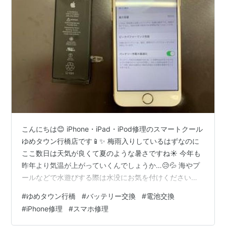
こんにちは😊 iPhone・iPad・iPod修理のスマートクール
ゆめタウン行橋店です📱✨ 梅雨入りしているはずなのに
ここ数日は天気が良くて夏のような暑さですね☀ 今年も
昨年より気温が上がっていくんでしょうか…😥💦 海やプ
ールなどで水遊びする際は水没にお気を付けください
ね！ 当店について詳しくはこちら ＊ ＊ ＊ ＊ ＊ ＊ 今回
#
ゆめタウン行橋
#
バッテリー交換
#
電池交換
はiPhone8のバッテリー交換をご紹介します 8や7は特に
#
iPhone修理
#
スマホ修理
バッテリー交換のご依頼が多く感じます 使い慣れたもの
をもっと長く使いたい…でも充電の持ちが悪い！ という