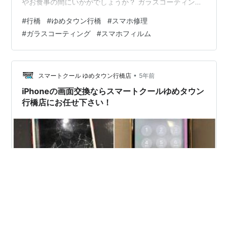
やお食事の間にいかがでしょうか？ ガラスコーティング
について詳しくはこちら 当店について詳しくはこちら ＊
#
行橋
#
ゆめタウン行橋
#
スマホ修理
＋＊＋＊＋＊＋＊＋＊＋＊＋＊ こちらはガラスコーティ
#
ガラスコーティング
#
スマホフィルム
ング施工後の写真です ピカピカに反射してキレイですよ
ね🌟 ガラスコーティング後は指紋が付着しにくくなり、
付着してもキレイな布でサッと拭けばすぐにピカピカに
戻ります こちらは抗菌コートも施工していますが 何かし
•
スマートクール ゆめタウン行橋店
5年前
て…
iPhoneの画面交換ならスマートクールゆめタウン
行橋店にお任せ下さい！