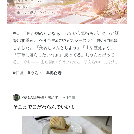
春。 「何か始めたいなぁ」っていう気持ちが、そっと顔
を出す季節。 今年も私の“やる気シーズン”、静かに開幕
しました。 「美容ちゃんとしよう」「生活整えよう」
「丁寧に暮らしたいなぁ」 思ってる。ちゃんと思って
る。 でも―― まだ動いてはいない。 そんな中、ふと思
う。 「…マツエク行きたいかも」 この瞬間だけ、びっく
#
日常
#
ゆるく
#
初心者
りするくらいスムーズ。 オハナを検索して、空き確認し
て、気づいたら予約完了。 ここだけ迷いゼロ。 そして当
日。 ちょっと緊張しつつ、でもワクワクのほうが大き
•
い。 （楽しみだなぁ、どうなるんだろ） ベッドに横にな
伝説の経験値を求めて
1年前
って、施術スタート。 最初はドキドキしてたのに―― 気
そこまでこだわらんでいいよ
づいたら、すーっと眠り…