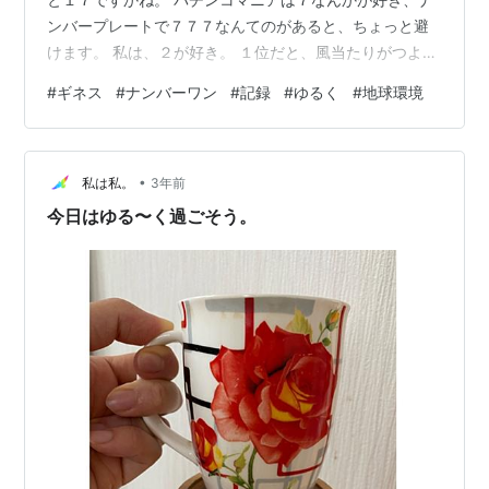
ンバープレートで７７７なんてのがあると、ちょっと避
けます。 私は、２が好き。 １位だと、風当たりがつよく
て生きにくい。その点、２位は、気楽。下位になると何
#
ギネス
#
ナンバーワン
#
記録
#
ゆるく
#
地球環境
かと割をくってしまうので、２とか３くらいがコスパ良
くて居心地良いというのが、サラリーマン時代身につけ
た、ま、大っぴらには言えない処世術。 我が国の生き方
•
も、理にかなっています。 アメリカや中国が覇権争いを
私は私。
3年前
しているけど、軍事費も大変、多少の無理難題を聞きな
今日はゆる〜く過ごそう。
がらもアメリカのポチになっている日本は…