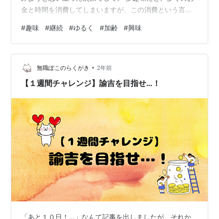
金と時間を消費してしまいますが、この消費という言葉
にも深い意味が隠されているものです。 そもそもの話、
#
趣味
#
継続
#
ゆるく
#
加齢
#
興味
趣味は義務ではありません。 無趣味でも結構なこと。 た
だ自分の好きなことや興味のあることに時間とお金を費
やす覚悟があるのか？ そもそも覚悟がなくても気軽に始
•
められるのが趣味のいいところだとも思います。 昔の記
無職ぽこのらくがき
2年前
事でも書いていたのですが、趣味に義務感が生じては本
【１週間チャレンジ】諭吉を目指せ…！
末転倒。 余暇を楽しむためのもの…
「あと１０日！…」なんて記事を出しましたが、それか