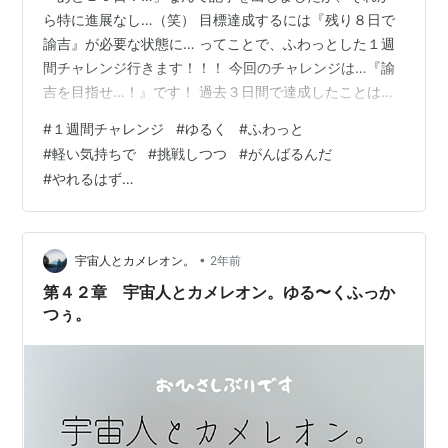
ら特に進展なし…（笑） 目標達成するには『残り８日で
諭吉』が必要な状態に… ってことで、ふわっとした１週
間チャレンジ行きます！！！ 今回のチャレンジは…『諭
吉を目指せ…！』です！ 過去３日間で達成したことはあ
るので、可能性はありますが「かなりきびしい…」 思っ
#
１週間チャレンジ
#
ゆるく
#
ふわっと
たように検索さえしてもらえれば記事を作るだけでいい
#
軽い気持ちで
#
挑戦しつつ
#
がんばるんだ
んですけどね（笑） そんな簡単に行くわけもないので、
#
やれるはず…
のんびりと更新していきます… 理由をつけて昨日はサボ
ってしまっているので、今日こそは踏ん張ります！ 宿題
とかをギリギリまでためておくタイプではなかったんで
すが、疑似体験している気分です（笑…
•
宇宙人とカメレオン。
2年前
第４２章 宇宙人とカメレオン。ゆる〜くふっか
つぅ。