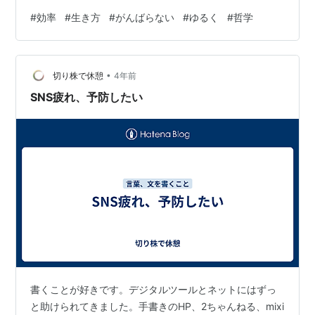
て他人のことを羨ましく感じやすくなっていることも事
#
効率
#
生き方
#
がんばらない
#
ゆるく
#
哲学
実です ITが進歩したこで世の中の色々なことが便利にな
り、恩恵を受けているのも事実ですが、メリットが増え
たぶんデメリットが増えたことも多い気がします もちろ
•
ん僕自身、ネット上でブログを書いているのでITの恩恵
切り株で休憩
4年前
を受けている一人になり、ネットがない生活なんて考え
SNS疲れ、予防したい
ることもできません。技術の進歩に…
書くことが好きです。デジタルツールとネットにはずっ
と助けられてきました。手書きのHP、2ちゃんねる、mixi