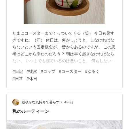
たまにコースターまでくっついてくる（笑） 今日も暑す
ぎですね。（汗） 休日は、何かしようと、しなければな
らないという固定概念が、 昔からあるのですが、 この思
考はどこから来たのだろう？ 朝は早く起きなければなら
ない、 いつまでも寝ているのは悪いこと、 何もしない罪
悪感、、 何かしないと何をしよう・・ 何かしないとダメ
#
日記
#
徒然
#
コップ
#
コースター
#
ゆるく
なんじゃないか・・ みたいな感情がなぜか湧いてくるの
#
日常
#
休日
ですが、 これは子ども時代、 いつまでも寝ていると怒ら
れたのがまだ残っているかもしれません。 それから、親
の生き方を受け継いでる部分がある。 ほんとは、こっち
が好きなのに、 親の顔がよぎり、親好みの方を選択して
•
穏やかな気持ちで暮らす
4年前
しまう。 私は、人生…
私のルーティーン