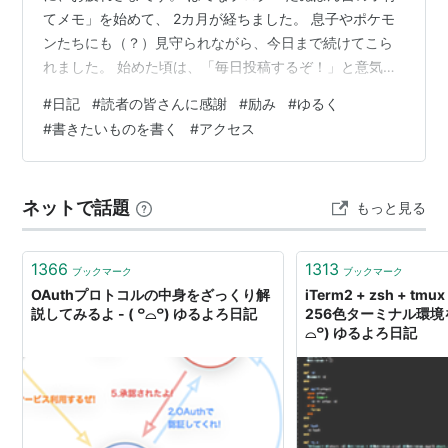
てメモ」を始めて、 2カ月が経ちました。 息子やポケモ
ンたちにも（？）見守られながら、今日まで続けてこら
れました。 始めた頃は、「毎日投稿するぞ！」と意気込
んでいました。 今では、少し変わりました。 休んだり、
#
日記
#
読者の皆さんに感謝
#
励み
#
ゆるく
短い記事だったり。 ちょっとした挑戦で、有料記事にし
#
書きたいものを書く
#
アクセス
てみたり。 「自分が書けるときに、 書きたいものを書
く」 そんなスタイルになってきました。 眠い目をこすっ
て、睡眠時間を削って書くのは、 今の私にはちょっとつ
ネットで話題
もっと見る
らいので（笑） そんなふうに、 ゆるく続いてきた「たぬ
ぽん吉の子育てメモ」。…
1366
1313
ブックマーク
ブックマーク
OAuthプロトコルの中身をざっくり解
iTerm2 + zsh + tm
説してみるよ - ( ꒪⌓꒪) ゆるよろ日記
256色ターミナル環境を構
⌓꒪) ゆるよろ日記