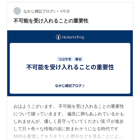
ーティーンです。 それはその日にやることをすべてメモ
•
に書き、やり終えたら斜線をひく。 洗濯や食器洗い、フ
なかじ雑記ブログ♪
4年前
ローリング掃除みたいな毎日やる家事も全て書き出し実
不可能を受け入れることの重要性
行して消す。毎日やることなんだから…
おはようございます。 不可能を受け入れることの重要性
について綴っていきます。 偏見に満ちあふれているかも
しれませんが、優しく見守っていてください笑 ITが進歩
して日々色々な情報の波に飲まれそうになる時代です
SNSも発達してキラキラした部分などを見ることによっ