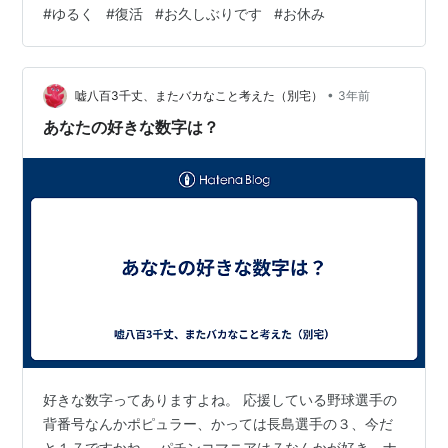
休みしていたつもりが 回復後もしばらくお休みをつづけ
#
ゆるく
#
復活
#
お久しぶりです
#
お休み
ていました（笑） 「あの日に復活の投稿しようか」と言
ってみた その日を何度通り過ぎていたのか… そして今、
ついに、気まぐれで記事を書いています（笑） お休みの
•
期間にご連絡をくださった方、コメントをくださった方
嘘八百3千丈、またバカなこと考えた（別宅）
3年前
本当にありがとうございました。 温かいお言葉に大変救
あなたの好きな数字は？
われました。 さて、私…
好きな数字ってありますよね。 応援している野球選手の
背番号なんかポピュラー、かっては長島選手の３、今だ
と１７ですかね。 パチンコマニアは７なんかが好き、ナ