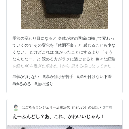
季節の変わり目になると 身体が次の季節に向けて変わっ
ていくので その変化を「体調不良」と 感じることも少な
くない。 だけどこれは 無かったことにするより 「そう
なんだなー」と 認める方がラクに過ごせると 色々な経験
を経た40を過ぎた頃あたりから 思える様になってきた。
いつ頃からだったか お店に普通に売っている洋服でも し
#
締め付けない
#
締め付けが苦手
#
締め付けない下着
んどいものがあることに気づいた。 いや それは 「私の
#
ゆるめる
#
血の巡り
体型のせいだ」 いやいや 多分 「たまたまなんだ」 でも
全然ごまかせなくて 「めんどくさい身体だなぁ」と思っ
た。 何度も季節が巡り ある時ふと気づく 「この反応の
おかげで健康に過ごせてるのかも」 見た目が美しいライ
•
はごろもランジェリー店主治代（haruyo）の日記
3年前
ンのお…
えーふんどし？あ、これ、かわいいじゃん！