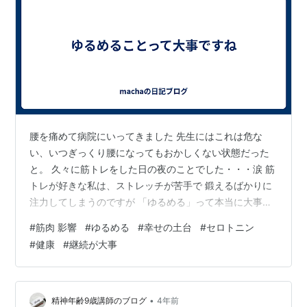
腰を痛めて病院にいってきました 先生にはこれは危な
い、いつぎっくり腰になってもおかしくない状態だった
と。 久々に筋トレをした日の夜のことでした・・・涙 筋
トレが好きな私は、ストレッチが苦手で 鍛えるばかりに
注力してしまうのですが 「ゆるめる」って本当に大事で
すね。 先生にほぐしてもらい、いっきに血が流れるよう
#
筋肉 影響
#
ゆるめる
#
幸せの土台
#
セロトニン
な体がポカポカしてきました 全然血がうまく流れていな
#
健康
#
継続が大事
いんだなと痛感 硬くなった筋肉のまま筋トレのような刺
激を与えるとさらに筋肉が緊張し、硬くなってしまう。
それが行き過ぎると痛みが出てきてしまうとのこと。 だ
から「ゆるめる」が必要 体のケアにももう少し力を入れ
•
精神年齢9歳講師のブログ
4年前