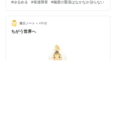
#
ゆるめる
#
発達障害
#
極度の緊張はなかなか治らない
◍)。✧♡ そして、同期のナビ仲間とも会え（ほぼ１年以
上ぶり！）、緊張はするんだけども、会える嬉しさもあ
って（笑）モチベーションが上がり⤴⤴、楽しい１日でし
た(#^.^#) 今回の研修テーマは「整食法の歴史と硬い・太
•
雅日ノート
4年前
い・痛い身体の治…
ちがう世界へ