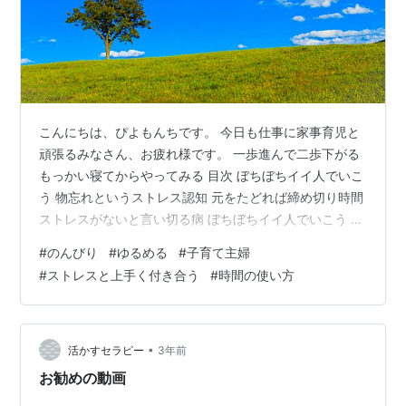
こんにちは、ぴよもんちです。 今日も仕事に家事育児と
頑張るみなさん、お疲れ様です。 一歩進んで二歩下がる
もっかい寝てからやってみる 目次 ぼちぼちイイ人でいこ
う 物忘れというストレス認知 元をたどれば締め切り時間
ストレスがないと言い切る病 ぼちぼちイイ人でいこう 人
間関係を円満に過ごすためには ときどき我慢も必要で
#
のんびり
#
ゆるめる
#
子育て主婦
す。 大人って 会社って 世の中って 理不尽だから。 じゃ
#
ストレスと上手く付き合う
#
時間の使い方
あ いつも我慢して 自分は二の次で 他人第一主義でいれ
ば まったく問題は起きない？ いいえ。 そんな単純では
ありません。 イイ人を続けることは 疲れることです。
イイ人＝優しい人 とも限りません。 イイ人に疲れたら
•
活かすセラピー
3年前
イケナ…
お勧めの動画