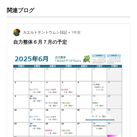
関連ブログ
•
カエルトテントウムシ日記
1年前
自力整体６月７月の予定