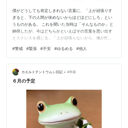
僕がどうしても肯定しきれない言葉に、「上が頑張りす
ぎると、下の人間が休めないからほどほどにしろ」とい
うものがある。 これを聞いた当時は「そんなものか」と
納得したが、今はどちらかといえばその言葉を思い出す
とストレスを感じる。「上が頑張らないから、俺が忙し
いのだ」、と。 実際、今僕はまさに中間管理職であり、
#
警戒
#
緊張
#
不安
#
ゆるめる
#
他人
上司の補佐も、現場で働く人たちのマネジメントも、一
括して担当している。その関係で、忙しくなりやすい
し、暇になりにくい。 特に冬季講習といった短期間で大
•
量のコマが発生するイベントが出てくると、作業量は何
カエルトテントウムシ日記
4年前
倍にも膨れる有様だ。毎日毎日因数が変化する方程式を
６月の予定
解いている気分といえる。 ―こういう風に張り詰…