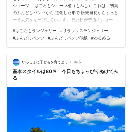
ショーツ。 はごろもショーツ椛（もみじ） これは、初期
のふんどしパンツから 進化した形で 販売当初からずっと
一番人気をキープしています。 見た目が普通のショーツ
に近いのに 足まわりにゴムが入っていないので 締めつけ
#
はごろもランジェリー
#
リラックスランジェリー
ない まるで履いていない様な ショーツです。 柄選び
#
ふんどしパンツ
#
ふんどしパンツ型紙
#
ゆるめる
も、可愛さを引き立てるポイント 自分で作れる型紙はこ
れ 公式オンラインショップ minne base メルカリshops
Stores つなぐマーケット にて販売中♪ 下記 リットリンク
から 各ショップへ行けます。 Inst…
•
いっしょに子どもを育てよう
3年前
基本スタイルは80％ 今日もちょっぴりぬけてみ
る