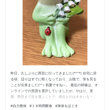
昨日、久しぶりに西宮に行ってきました(*^^*) 自宅に戻
る頃、辺りはすでに暗くなっており、お陰で、蛍を見る
ことが出来ました(^^♪ 初夏ですね～。 最近の研修は、オ
ンラインでの受講を選択していましたが、やはり、直
接、西宮まで足を運ぶことで、得るものは大きいな！と
感じています。 とても充実した時間で、矢上先生から直
#
自力整体
#
１８時間断食
#
身体をほぐす
接学べるありがたさをしみじみと感じました(⋈◍＞◡＜