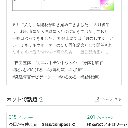
６月に入り、紫陽花が咲き始めてきました。 ５月後半
は、和歌山県から沖縄県へとほぼ続きで出かけており、
一昨日帰ってきました。 和歌山県では「月のしずく」と
いうミネラルウオーターの３０周年記念として開催され
た水と光の最先端科学の研究発表（一般公開講座）に参
加させていただきました。世界中からエネルギーや水の
#
自力整体
#
カエルトテントウムシ
#
身体を解す
研究をしている科学者や物理学者が集まって、それぞれ
#
緊張を和らげる
#
水毒対策
#
長門市
の研究結果や情報を交換し合う画期的な機会を肌で感じ
#
発達障害ナビゲーター
#
ゆるめる
#
経絡治療
たくて参加を決めました。 講座の内容は、難しくてほぼ
理解できませんでしたが💦、私たち自身の中にある水と
意識が空間を通して宇宙全体へ影響し合っていることを
ネットで話題
もっと見る
科学的観点や論理的観点から発表していたと思われ…
315
201
ブックマーク
ブックマーク
今日から使える！ Sass/compass ゆ
ゆるめのフォロワーシ