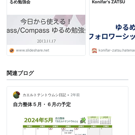
るめ勉強会
Konifar's ZATSU
www.slideshare.net
konifar-zatsu.hatenad
関連ブログ
•
カエルトテントウムシ日記
2年前
自力整体５月・６月の予定