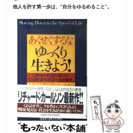
ていきたいと思います まずは1か…
他人を許す第一歩は、”自分をゆるめること”。