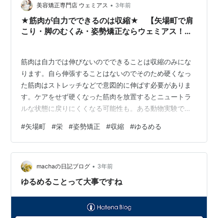
•
美容矯正専門店 ウェミアス
3年前
★筋肉が自力でできるのは収縮★ 【矢場町で肩
こり・脚のむくみ・姿勢矯正ならウェミアス！
20時以降施術OK】
筋肉は自力では伸びないのでできることは収縮のみにな
ります。自ら伸張することはないのでそのため硬くなっ
た筋肉はストレッチなどで意図的に伸ばす必要がありま
す。ケアをせず硬くなった筋肉を放置するとニュートラ
ルな状態に戻りにくくなる可能性も。ある動物実験で関
節の動きを制限すると1週間で可動域が狭まり2週間でよ
#
矢場町
#
栄
#
姿勢矯正
#
収縮
#
ゆるめる
り筋肉が伸びにくくなることが確認されているそうで
す。デスクワークや在宅勤務など動きに制限がある場面
も増えているので体はさらに硬くなっていきますよね。
•
また加齢による水分の不足でも体は硬くなります。体の
machaの日記ブログ
3年前
中で最も大量の水分を蓄えている筋肉はその6割以上が水
ゆるめることって大事ですね
分で構成されていて筋肉量が減れば体内の水分が不足…