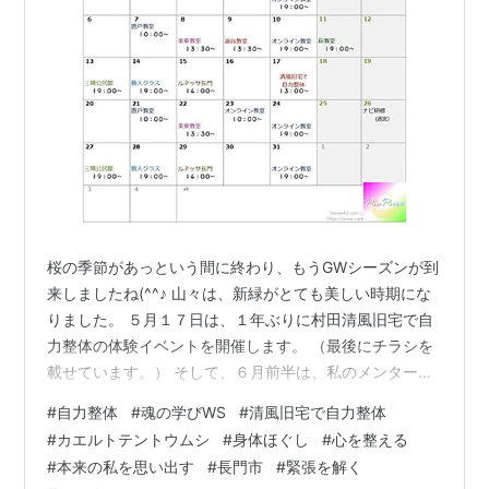
桜の季節があっという間に終わり、もうGWシーズンが到
来しましたね(^^♪ 山々は、新緑がとても美しい時期にな
りました。 ５月１７日は、１年ぶりに村田清風旧宅で自
力整体の体験イベントを開催します。 （最後にチラシを
載せています。） そして、６月前半は、私のメンターを
沖縄からお呼びして、本来の私を思い出す「魂の学び
#
自力整体
#
魂の学びWS
#
清風旧宅で自力整体
WS」を開催します。 事前準備等で気持ちがいっぱいい
#
カエルトテントウムシ
#
身体ほぐし
#
心を整える
っぱいになると思われますので、前半の教室はお休みに
#
本来の私を思い出す
#
長門市
#
緊張を解く
させていただきました。 大変勝手でごめんなさい