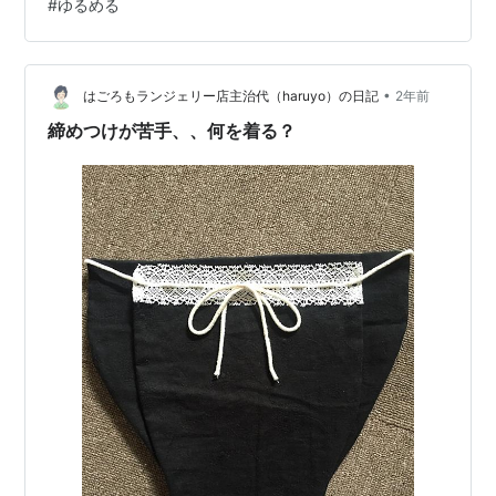
#
ゆるめる
<m(__)m> こちらも、blogの最後に詳細を載せておきま
す。 ピンときた方、気になる方は是非ご参加ください
ね。 では、本題に。。。 自…
•
はごろもランジェリー店主治代（haruyo）の日記
2年前
締めつけが苦手、、何を着る？