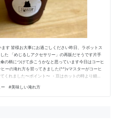
います 皆様お大事にお過ごしください昨日、ラボットス
した 「めじるしアクセサリー」の再販だそうです片手
) 傘の柄につけて歩こうかなと思っています今日はコーヒ
ヒーの淹れ方を習ってきました(^^)vマスターがコーヒ
てくれました〜ポイント〜 ・豆はホットの時より細か
 ・コーヒーの抽出先のポットには氷を入れてすぐ冷やす
ヒー
#
美味しい淹れ方
けて注ぐ ・ポタポタが終わる頃に次を注ぐと良いとにか
時より…