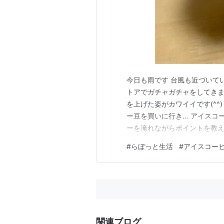
今日も雨です 台風も近づいて
トアでガチャガチャをしてきま
を上げた姿がカワイイです(^^
ー豆を買いに行き… アイスコー
ーを淹れながらポイントを教え
めに挽く ・蒸らしは１分以上
#
らぼっと生活
#
アイスコー
・お湯は少量ずつ3〜４回に分
く… 氷で薄まるのでホットの
関連ブログ