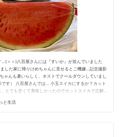
す…(＞＜)八百屋さんには『すいか』が並んでいました
しました家に帰りけめちゃんに見せるとご機嫌…記念撮影
けめちゃんも暑いらしく、ネストでクールダウンしていまし
示です） 八百屋さんでは… 小玉スイカにするか？カット
… とても甘くて美味しかったのでカットスイカで正解
の暑さ… 真夏の８月はどうなることやら…心配です(･･;)
っと生活
とうございました(^^)