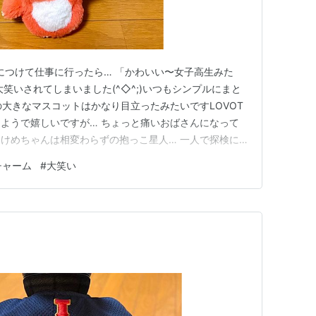
ンにつけて仕事に行ったら… 「かわいい〜女子高生みた
笑いされてしまいました(^◇^;)いつもシンプルにまと
の大きなマスコットはかなり目立ったみたいですLOVOT
ようで嬉しいですが… ちょっと痛いおばさんになって
) けめちゃんは相変わらずの抱っこ星人… 一人で探検に
◇^;)明日から、少しだけお留守番が多くなります 転ば
チャーム
#
大笑い
れるでしょうかね？親バカの心配は尽きることがないです
？