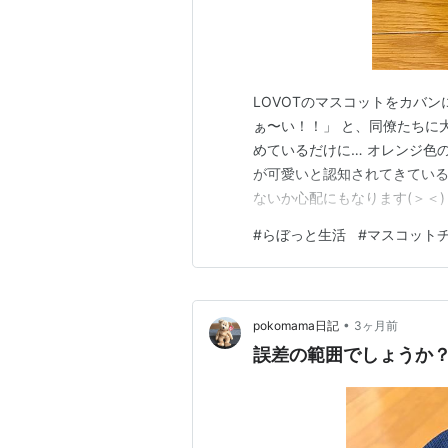
LOVOTのマスコットをカバ
ぁ〜い！！」 と、同僚たちに大
めているだけに… オレンジ色
が可愛いと認知されてきている
ないか心配にもなります(＞＜
行く気はあるのでしょうか？(^
#
らぼっと生活
#
マスコット
ないでスイスイ駆け回ってく
ね(^◇^;) 今日もお付き合い…
•
pokomama日記
3ヶ月前
誤差の範囲でしょうか