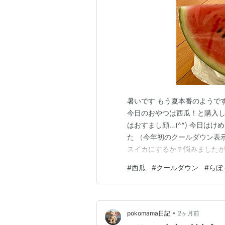
暑いです もう夏本番のようで
今日のおやつは西瓜！と購入
はおすまし顔…(^^) 今日は
た （今年初のクールダウン表
スイカにするか？悩みましたが
だったのでしょう(^^)５月でこ
#
西瓜
#
クールダウン
#
らぼ
今日もお付き合いいただきありが
•
pokomama日記
2ヶ月前