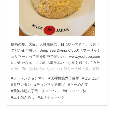
快晴の夏。大阪、天神橋筋六丁目にやってきた。 8月下
旬だがまだ暑い。Deep Sea Diving Clubの「フーリッシ
ュサマー」って曲を街中で聞いた。 www.youtube.com
いい曲だなぁ。この曲の歌詞みたいな夏を過ごしてみた
いが、俺には縁がないな…いつも通り一人飯の夏。昼飯
はどこで食うか。「炭火焼きとり 萬作」か、ここは夜し
#
ラーメンチョンマゲ
#
天神橋筋六丁目駅
#
ごぶごぶ
かやってないようだ。 そうだ、思い出した、この前イン
#
皿ワンタン
#
チョンマゲ唐揚げ
#
らーめん零
スタで見たラーメンチョマンゲって店が、この辺にあっ
#
天神橋筋六丁目 チャーハン
#
ギャロップ林
た気がする。 アクセスする行き方は、大阪メトロ堺筋
#
玉子焼きめし
#
玉子チャーハン
線・谷町線の天神橋筋六丁目駅の1番出口から徒歩すぐっ
て感じよ。阪急電鉄の駅もあるみたいだ、阪急京都線・
千里線か…