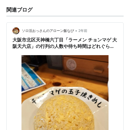
関連ブログ
•
ソロ活おっさんのアローン飯なび
2年前
大阪市北区天神橋六丁目「ラーメン チョンマゲ 大
阪天六店」の行列の人数や待ち時間はどれぐら
い？訪れた曜日や時間帯も紹介