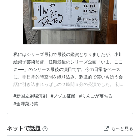
私にはシリーズ最初で最後の鑑賞となりましたが、小川
絵梨子芸術監督、任期最後のシリーズ企画「いま、ここ
に──」のシリーズ最後の演目です。今の日常をベース
に、非日常的時空間を織り込み、刺激的で笑いも誘う会
話に引き込まれっぱしの２時間５分の公演でした。 初日
の舞台上でセリフを忘れ、ラスト10分を沈黙劇にしてし
#
新国立劇場演劇
#
ノゾエ征爾
#
りんごが落ちる
まった舞台俳優田端のマンションの一室に訪れる、演出
#
金澤菜乃英
家、学生時代の劇団の後輩、隣の夫人、そして妹との会
話劇です。会話のテーマは、親切、批評、ヒーロー、キ
ャリア、生命、夢、神様、親子、AI・・などなど、私た
ネットで話題
もっと見る
ちが日常で接している様々なトピックです。 魅かれたの
は、様々なテーマを織り込みつつ、次を予期さ…