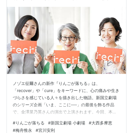
梅舟惟永さん、宮川安利さん）
ノゾエ征爾さんの新作『りんごが落ちる』は、
「recover」や「cure」をキーワードに、心の痛みや生き
づらさを感じている人々を描き出した物語。新国立劇場
のシリーズ企画「いま、ここに──」の最後を飾る作品
で、金澤菜乃英さんの演出で上演されます。今回、本作
に出演する大西多摩恵さん、梅舟惟永さん、宮川安利さ
#
りんごが落ちる
#
新国立劇場 小劇場
#
大西多摩恵
んにインタビューを実施！取材当時は稽古が始まって2週
#
梅舟惟永
#
宮川安利