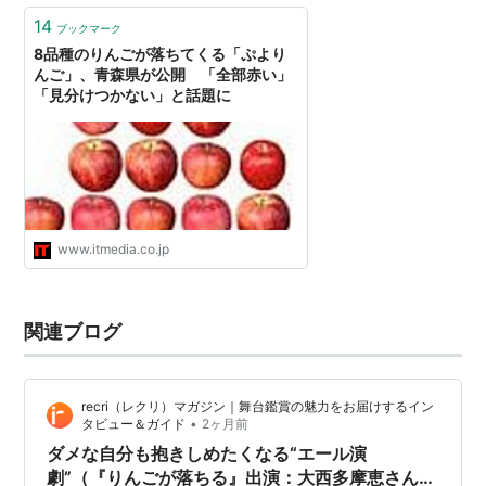
14
ブックマーク
8品種のりんごが落ちてくる「ぷより
んご」、青森県が公開 「全部赤い」
「見分けつかない」と話題に
www.itmedia.co.jp
関連ブログ
recri（レクリ）マガジン｜舞台鑑賞の魅力をお届けするイン
•
タビュー＆ガイド
2ヶ月前
ダメな自分も抱きしめたくなる“エール演
劇”（『りんごが落ちる』出演：大西多摩恵さん、