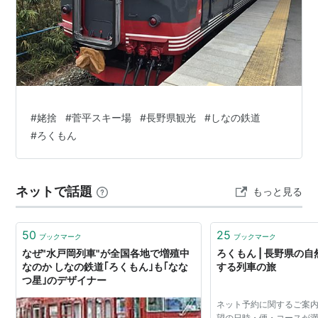
ウェブサイト
ろくもん | 長野県の自然と美食を堪能する列車の旅
#
姥捨
#
菅平スキー場
#
長野県観光
#
しなの鉄道
#
ろくもん
ネットで話題
もっと見る
50
25
ブックマーク
ブックマーク
なぜ"水戸岡列車"が全国各地で増殖中
ろくもん | 長野県の
なのか しなの鉄道｢ろくもん｣も｢なな
する列車の旅
つ星｣のデザイナー
ネット予約に関するご案内
望の日時・便・コースが