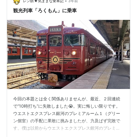
•
た「ろくもん」のボディ 車内の構造 【３号車】 【２号
レン鉄★気ままな乗車記
3年前
車】 【１号車】 食事のメニュー 客室乗務員や駅員によ
観光列車「ろくもん」に乗車
る「おもてなし」 観光列車「ろ…
今回の本題とは全く関係ありませんが、最近、２回連続
で“10時打ち”に失敗しました😭。実に悔しい限りです。
ウエストエクスプレス銀河のプレミアルーム１（グリー
ン個室）の手配に果敢に挑みましたが、力及ばず完敗で
す。僕は以前からウエストエクスプレス銀河のプレミア
ルーム１に乗車してみたいと思い、初期の頃から何度も