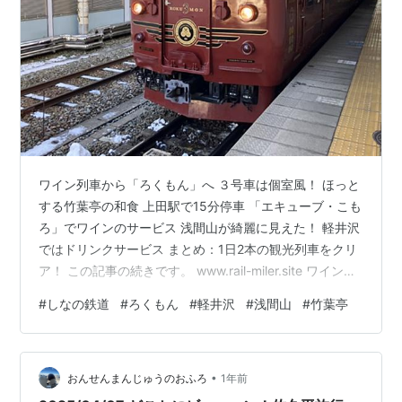
ワイン列車から「ろくもん」へ ３号車は個室風！ ほっと
する竹葉亭の和食 上田駅で15分停車 「エキューブ・こも
ろ」でワインのサービス 浅間山が綺麗に見えた！ 軽井沢
ではドリンクサービス まとめ：1日2本の観光列車をクリ
ア！ この記事の続きです。 www.rail-miler.site ワイン列
車から「ろくもん」へ 長野電鉄の「北信濃ワインバレー
#
しなの鉄道
#
ろくもん
#
軽井沢
#
浅間山
#
竹葉亭
列車」を降りた呑み鉄たこちゃん夫婦はそのまましなの
鉄道の「ろくもん」に乗り換えました。 湯田中11:20→長
野12:30 北信濃ワインバレー列車（長野電鉄） 長野
•
13:35→軽井沢14:48 ろくもん（しなの鉄道） しなの鉄
おんせんまんじゅうのおふろ
1年前
道の事務所で受付！ 「ろくもん…