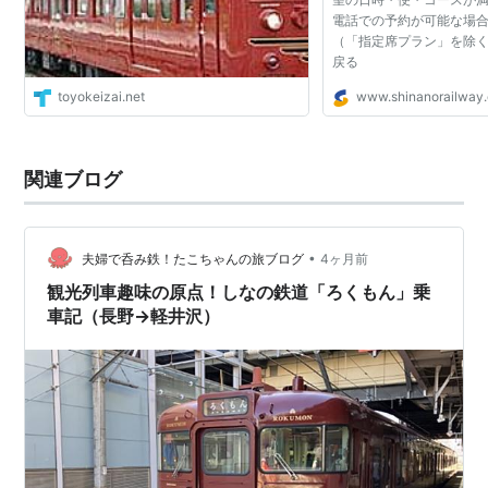
電話での予約が可能な場
（「指定席プラン」を除く
戻る
toyokeizai.net
www.shinanorailway.
関連ブログ
•
夫婦で呑み鉄！たこちゃんの旅ブログ
4ヶ月前
観光列車趣味の原点！しなの鉄道「ろくもん」乗
車記（長野→軽井沢）