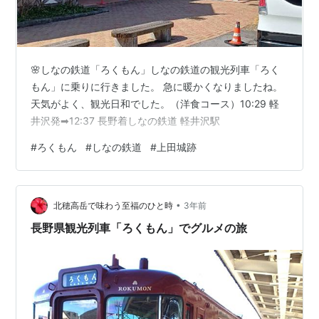
🌸しなの鉄道「ろくもん」しなの鉄道の観光列車「ろく
もん」に乗りに行きました。 急に暖かくなりましたね。
天気がよく、観光日和でした。（洋食コース）10:29 軽
井沢発➡12:37 長野着しなの鉄道 軽井沢駅
#
ろくもん
#
しなの鉄道
#
上田城跡
•
北穂高岳で味わう至福のひと時
3年前
長野県観光列車「ろくもん」でグルメの旅