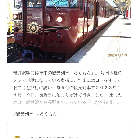
軽井沢駅に停車中の観光列車「ろくもん」。 毎日３度の
メシで世話になっている奥様に、たまにはゴマをすって
おこうと旅行に誘い、昼食付の観光列車で２０２３年１
１月１９日、長野県に泊まりがけで行きました。 乗った
のは、軽井沢から長野まで走っている『しなの鉄道』の
観光列車「ろくもん」。奥様は食事に満足し、付き人の
#
観光列車
#
ろくもん
私は、雪をいただいた浅間山の姿に心が躍りました。 も
くじ 観光列車「ろくもん」とは？ 名前の由来は？ 「ひ
のもといちのつわもの」と称賛された真田幸村 外から見