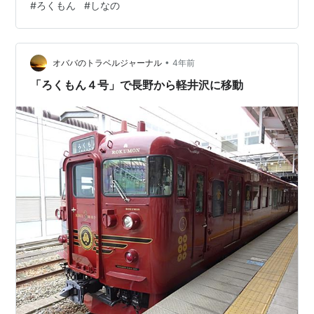
#
ろくもん
#
しなの
日本旅行の抽選申し込みに応募していたのですが、残念
ながら当選することはありませんでした。ウエストエク
スプレス銀河にはプレミアルームが全部で５室あります
•
が、そのうち１人用はたった１室しかないため、簡単に
オババのトラベルジャーナル
4年前
入手できないことは当然と言えば当然のことです。 そん
「ろくもん４号」で長野から軽井沢に移動
なウエストエクスプレス銀河は、これまで旅行商…