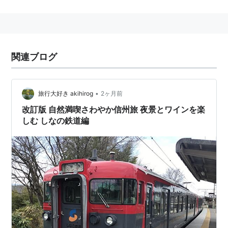
徴。軽井沢駅〜長野駅間を走る。外観には真田幸村にち
なんだ赤い塗装と六文銭の意匠を取り入れている。デザ
インは水戸岡鋭治。
関連ブログ
2014年7月11日より運行開始。
自然と文化に恵まれた軽井沢から
•
旅行大好き akihirog
2ヶ月前
歴史の街・上田や善光寺のお膝元・長野まで
改訂版 自然満喫さわやか信州旅 夜景とワインを楽
しなの鉄道に懐かしくて新しい、楽しい列車が登
しむ しなの鉄道編
場します。
こどももおとなも楽しめる空間に、信州の山の幸
を堪能できる食堂車。
信州の木のぬくもりを乗せ、高原の風と共に観光
列車「ろくもん」が走り抜けます。
ろくもんとは | ろくもん
]