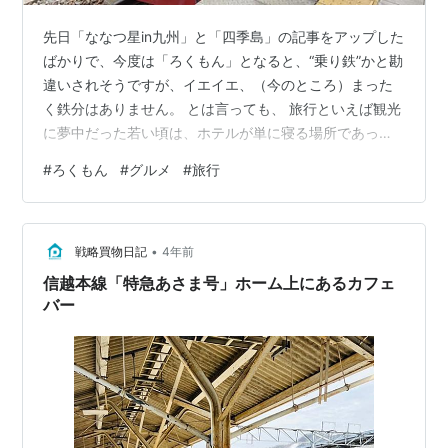
先日「ななつ星in九州」と「四季島」の記事をアップした
ばかりで、今度は「ろくもん」となると、“乗り鉄”かと勘
違いされそうですが、イエイエ、（今のところ）まった
く鉄分はありません。 とは言っても、 旅行といえば観光
に夢中だった若い頃は、ホテルが単に寝る場所であった
のに、今やホテルや旅館が旅の中心。 お宿選びだけでは
#
ろくもん
#
グルメ
#
旅行
なく、お部屋選びにまで細かくこだわるようになったオ
ババですので、 年齢と共に、移動にも居心地の良さを求
め始めたのも事実。 今回の旅行でも、名古屋→松本で
•
は、「しなの」のG車の一番前の座席にこだわりました
戦略買物日記
4年前
し、 軽井沢→東京では、グランクラスの最後尾席を選択
信越本線「特急あさま号」ホーム上にあるカフェ
しました。 そのうち、現在のお宿…
バー