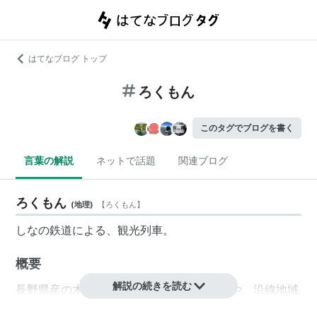
はてなブログ トップ
ろくもん
このタグでブログを書く
言葉の解説
ネットで話題
関連ブログ
ろくもん
(
地理
)
【
ろくもん
】
しなの鉄道による、観光列車。
概要
解説の続きを読む
長野県産の木材を使ったラウンジ風の車内や、沿線地域
の食材を使用した食事付き乗車プランの提供などが特