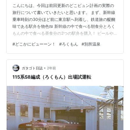
こんにちは、今回は前回更新のどこビュン計画の実際の
旅行について書いていきたいと思います。 まず、新幹線
乗車時刻の30分ほど前に東京駅へ到着し、鉄道旅の醍醐
味である駅弁を物色🍱 新幹線の中で食べる朝食分とろく
もんの中で食べる昼食分の2つの駅弁を購入！ ビールや
おやつは予め用意してあったため駅弁のみの購入です。
#
どこかにビューーン！
#
ろくもん
#
別所温泉
基本的に早め早めの行動をしてしまうので20分ほど待合
室で待機して定刻通りに到着した新幹線に乗車🚄 東京駅
7時52分発はくたか553号で佐久平駅へ移動。佐久平着9
•
時8分。 初の北陸新幹線（途中下車） 直前までえきねっ
ガタゴト日誌
2年前
とで空席情報を見ていたのですが私の横の席も埋まって
115系S8編成（ろくもん）出場試運転
いたので結構乗車率高いのか…