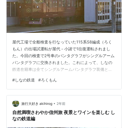
屋代工場で全般検査を行なっていた115系S8編成（ろく
もん）の出場試運転が屋代－小諸で1往復運転されまし
た。今回の検査で2号車のパンタグラフがシングルアーム
パンタグラフに交換されました。これによって、しなの
鉄道在籍車は全てシングルアームパンタグラフ装備とな
りました。 ・屋代工場出場 冬季の晴れですので光線具合
#
しなの鉄道
#
ろくもん
が・・・。逆光です。 ・テクノさかき－西上田 走行の撮
影は、テクノさかき－西上田で撮影。西上田駅構内だと
三脚を使用して動画が撮影できないのでこの場所の選択
•
となりました。ただ、架線の影が入り込みましたので、
旅行大好き akihirog
2年前
もう少し太陽の高度など調査すればよかったです。
自然満喫さわやか信州旅 夜景とワインを楽しむ し
2634M 1633M 試8612M（…
なの鉄道編