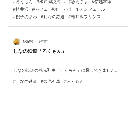
#
ろくもん
#
水戸岡鋭治
#
特急あさま
#
信越本線
cafe&bar Au depart Un fers (オーデパール アンフェー
#
軽井沢
#
カフェ
#
オーデパールアンフェール
ル) 一見すると寂れてる風ですが、単線の駅をイメージし
#
椀子のあわ
#
しなの鉄道
#
軽井沢プリンス
ているのでしょうか？ 一歩店内へ足を踏み入れると、今
風のカフェ！ 広々とした贅沢な空間。 そして床に目を向
けると、こちらの最大の特徴である駅のホームの名…
•
雑記帳
5年前
しなの鉄道「ろくもん」