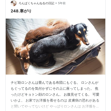
•
と遊ぶ。 季節もちょうどいいし 高尾山や東福生の散策、
ろんぱくちゃんねるの日記
5年前
瑞穂のドッグランも開くかな。 連休には泊りがけで遊べ
248.寒がり
ると良い。…
チビ助ロンさんは畳んである布団にもぐる。 ロンさんが
もぐってるのを気付かずにその上に座ってしまった。 焦
ったけどキョトン顔のロンさん。 お腹見せてくる。 可愛
いかよ。 お家でお洋服を着せるのは 皮膚病の恐れがある
と聞いてやってないけど やっぱりロンさんは お洋服を着