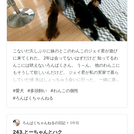
こないだ久しぶりに妹のとこのわんこのジェイ君が遊び
に来てくれた。 2年は会ってないはずだけど 知ってるわ
んこには吠えないろんぱくさん。 う～ん。 他のわんこに
もそうして欲しいんだけど。 ジェイ君が私の実家で暮ら
していた頃 夫はしょっちゅう会いに行った。 一緒に遊ん
でお散歩をさせてもらって まだろんぱくさんが家に来る
#
愛犬
#
多頭飼い
#
わんこの個性
前の話。 よっぽどわんこが好きなんだよね。 別に実家と
#
ろんぱくちゃんねる
仲良くもないのに。 妹たちはちょっと神経質なジェイ君
を 実家に預ける事がある。 そんな話をすると うちに来
ればいいのに と無責任な事を言う。 お散歩のテンポも少
し違うから 一人で一緒に全員の散歩は難しい。 ご飯やお
•
ろんぱくちゃんねるの日記
5年前
やつの食べ方も違…
243.とーちゃんとハク