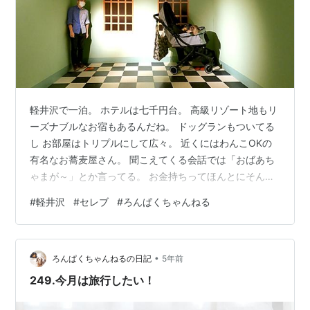
軽井沢で一泊。 ホテルは七千円台。 高級リゾート地もリ
ーズナブルなお宿もあるんだね。 ドッグランもついてる
し お部屋はトリプルにして広々。 近くにはわんこOKの
有名なお蕎麦屋さん。 聞こえてくる会話では「おばあち
ゃまが～」とか言ってる。 お金持ちってほんとにそんな
風に言うんだぁ。 駅前のおっきなモールには 案外プチプ
#
軽井沢
#
セレブ
#
ろんぱくちゃんねる
ラブランドもありーの ハイブランドもありーの。 初めて
グッチに入っちゃった。 しかもわんこOK！ 最高かよ！
買わないけど馬鹿みたいでめっちゃ可愛いジャージ見つ
•
けて 思わず 馬鹿みたいでめっちゃ可愛い！！ って言っ
ろんぱくちゃんねるの日記
5年前
ちゃった。 誉め言葉だよ！ 買わないけど。 お買い物が
249.今月は旅行したい！
好きな人は わ…