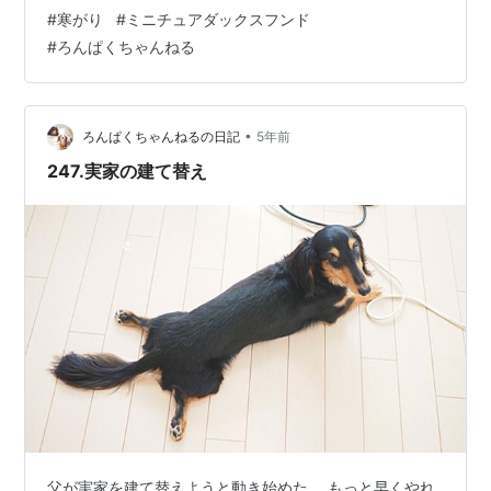
せた方が良いのかな。 寒いんだもんね。 これからの季節
#
寒がり
#
ミニチュアダックスフンド
が大好きだけど なるべく寒い思いをさせずに過ごした
#
ろんぱくちゃんねる
い。 去年買いそびれたあったかロンパース 今年は手に入
れたいな。 ダックス用に上手に作ってあって めちゃくち
ゃ可愛い。 ふたりとも初めての時は戸惑ってたけど 慣れ
たら上手に着こなして 可愛くしっぽふりふり歩く。 いつ
•
ろんぱくちゃんねるの日記
5年前
ものダウンも本…
247.実家の建て替え
父が実家を建て替えようと動き始めた。 もっと早くやれ