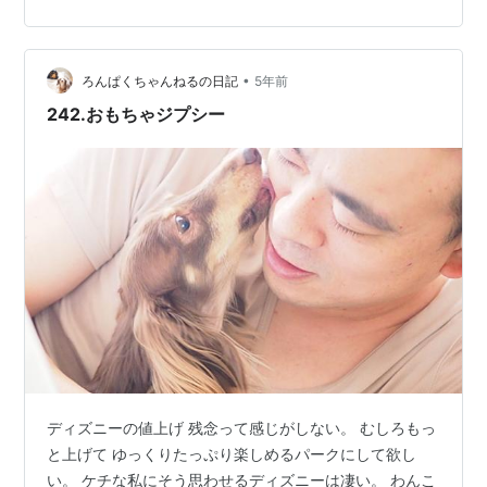
られて ハクさんは飼い主の事よりも好き。 一緒に昼寝し
て一緒に散歩して 一緒にご飯を食べて 一緒のベッドでま
ったり。 こないだ久しぶりに実家に行ったら ハクさんの
とーちゃんへの甘えん坊ぶりが 可愛くて妬けた。 わんこ
•
ろんぱくちゃんねるの日記
5年前
を外飼いしてるの…
242.おもちゃジプシー
ディズニーの値上げ 残念って感じがしない。 むしろもっ
と上げて ゆっくりたっぷり楽しめるパークにして欲し
い。 ケチな私にそう思わせるディズニーは凄い。 わんこ