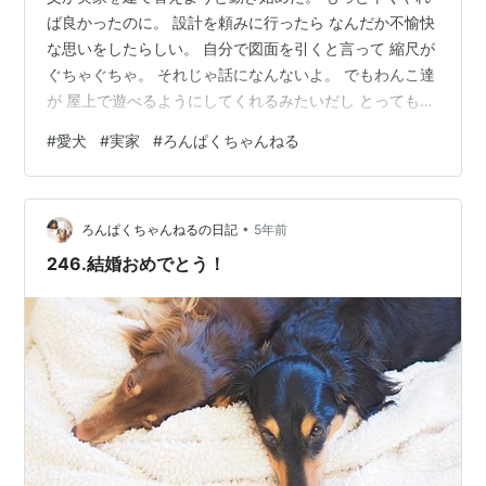
ば良かったのに。 設計を頼みに行ったら なんだか不愉快
な思いをしたらしい。 自分で図面を引くと言って 縮尺が
ぐちゃぐちゃ。 それじゃ話になんないよ。 でもわんこ達
が 屋上で遊べるようにしてくれるみたいだし とっても楽
しみ。 変形地の狭小住宅だから 難しいと思うけど なん
#
愛犬
#
実家
#
ろんぱくちゃんねる
とかお気に入りのお家を立てて欲しいな。 取り壊す前に
今の実家も撮影しておこう。 謎ポーズのハクさん 保護犬
をもっと身近に感じてほしい！YouTubeやっています！
•
https://www.youtube.com/channel/UCtKPQpamNMow
ろんぱくちゃんねるの日記
5年前
hnnYbHscgTg…
246.結婚おめでとう！