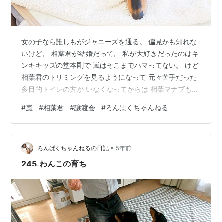
女の子なら誰しもがジャニーズを通る。 偏見かも知れな
いけど。 相葉君が結婚だって。 私が大好きだったのはキ
ンキキッズの堂本剛で 嵐はそこまでハマってない。 けど
相葉君のトリミングを見るようになって 元々苦手だった
多目的トイレの方が いなくなってからは 相葉マナブもよ
く見ている。 ロンさんと会った譲渡会は たまたま志村ど
#
嵐
#
相葉君
#
譲渡会
#
ろんぱくちゃんねる
うぶつ園の放送の翌日で 放送に出ていた保護団体だった
ので だいぶにぎわっていた。 放送を見ていたのに出てい
た事に気づかなかったのだけど。 父と開始時間に合わせ
•
て乗り込んで ロンさんに会いに行った。 小さなケージの
ろんぱくちゃんねるの日記
5年前
ロンさん。 ちょっとすっとんきょうなお顔で どっか明後
245.わんこの育ち
日の方を見てい…