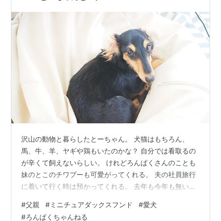
沢山の動物と暮らしたとーちゃん。 犬猫はもちろん、
馬、牛、羊、ヤギや鶏もいたのかな？ 自分では看取るの
が辛くて飼えないらしい。 けれどろんぱくさんのことも
妹のとこのチワプーも可愛がってくれる。 夫の社員旅行
に着いて行く時は預かってくれる。 去年も今年も無いけ
ど。 私は家にいても仕事をしていて 構えない時間も多い
#
父親
#
ミニチュアダックスフンド
#
愛犬
けど とーちゃんは隠居さんだから 一日中べったりしてい
#
ろんぱくちゃんねる