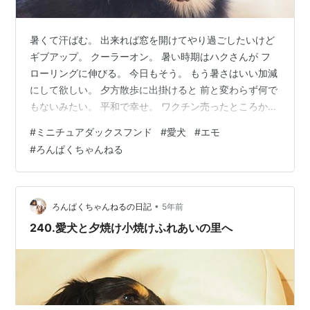
暑くて汗ばむ。 出来れば窓を開けてやり過ごしたいけど
ギブアップ。 クーラーオン。 暑い時期はハクさんが フ
ローリングに伸びる。 今日もそう。 もう暑さはいい加減
にして欲しい。 夕方散歩に出掛けると 前と変わらず何で
もないみたい。 平和で幸せ。 ワクチン売ったところかゆ
いな。 こんなもんかな。 蚊に刺されたのかな。 父にハ
#
ミニチュアダックスフンド
#
愛犬
#
エモ
クさんが甘えん坊してる動画がエモくなった。 おじいさ
#
ろんぱくちゃんねる
んとわんこで なかなかいい思い出になりそう。 いつか見
返して号泣するな。 夜の風と風鈴がとても良い。 飼い主
よりとーちゃんが好きなハクさん 保護犬をもっと身近に
感じてほしい！YouTubeやっています！ https://www…
•
ろんぱくちゃんねるの日記
5年前
240.愛犬と夕焼け小焼けふれあいの里へ