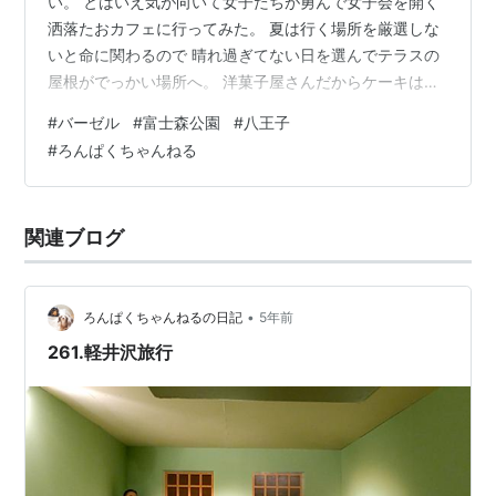
い。 とはいえ気が向いて女子たちが勇んで女子会を開く
洒落たおカフェに行ってみた。 夏は行く場所を厳選しな
いと命に関わるので 晴れ過ぎてない日を選んでテラスの
屋根がでっかい場所へ。 洋菓子屋さんだからケーキは食
べたことがあったけど ランチは初めて。 でも美味し～！
#
バーゼル
#
富士森公園
#
八王子
2,000円弱のランチだから八王子にしては強気だけど ボ
#
ろんぱくちゃんねる
リュームもあって夫も大満足。 ろんぱくさんにはお水が
出てきてありがたや～。 富士森公園の隣なので公園もお
散歩。 お休みの日のドライブ散歩にピッタリだった～。
関連ブログ
www.youtube.com サムネ 保護犬をもっと身近に感じて
ほし…
•
ろんぱくちゃんねるの日記
5年前
261.軽井沢旅行