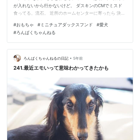
が入れないから行かないけど。 ダスキンのCMでミスド
食ってる。流石。 近所のホームセンターに寄ったら 決算
セールで全品15％OFF。 おもちゃ2個買ってみたけど ロ
#
おもちゃ
#
ミニチュアダックスフンド
#
愛犬
ンさんはどっちも好みじゃないみたい。 ハクさんがひと
#
ろんぱくちゃんねる
り占めしてるけど どうでもいいですよって顔してる。 ふ
たりとも大好きだったおもちゃで ハクさんの歯が欠けて
処分してから おもちゃジプシー。 何でも噛みちぎるハク
さんと 基本おもちゃに興味ないロンさん。 今回は木の棒
•
ろんぱくちゃんねるの日記
5年前
と牛革ロープ…
241.最近エモいって意味わかってきたかも