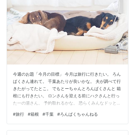
今週のお題「今月の目標」 今月は旅行に行きたい。 ろん
ぱくさん連れて。 千葉あたりが良いかな。 夫が調べて行
きたがってたとこ。 でもとーちゃんとろんぱくさんと 箱
根にも行きたい。 ロンさんを迎える前にハクさんと行っ
た一の湯さん。 予約取れるかな。 恐らくみんなドッと動
く。 11月も落ち着いていれば 福島に行けるかもしれな
#
旅行
#
箱根
#
千葉
#
ろんぱくちゃんねる
い。 ばーちゃんの一周忌。 何もできてないからそろそろ
行って線香あげたい。 おとーちゃん(叔父)がダメって言
ったら行けないけど。 でも今月は とにかくろんぱくさん