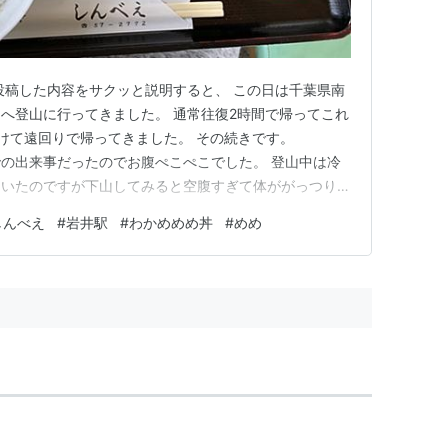
投稿した内容をサクッと説明すると、 この日は千葉県南
へ登山に行ってきました。 通常往復2時間で帰ってこれ
けて遠回りで帰ってきました。 その続きです。
 午前中での出来事だったのでお腹ぺこぺこでした。 登山中は冷
ていたのですが下山してみると空腹すぎて体ががっつり系
ず近かったので道の駅 富楽里とみやまに向かいました。
しんべえ
#
岩井駅
#
わかめめめ丼
#
めめ
でサービスエリアも兼ねてるこの道の駅は激混みでした。
に。…