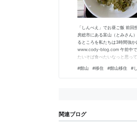
「しんべえ」でお昼ご飯 前回
房総市にある富山（とみさん）
るところを私たちは3時間強か
www.cody-blog.com
たいそば食べたいなっと思っ
を求めていました。 とりあえ
#
館山
#
移住
#
館山移住
#
が、この日は日曜日だったの
なので近くの定食屋に行くこと
関連ブログ