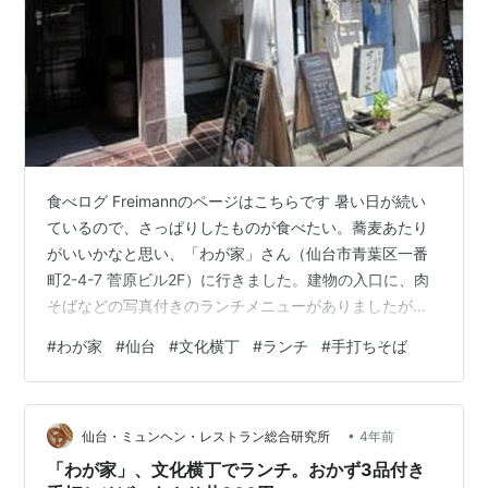
食べログ Freimannのページはこちらです 暑い日が続い
ているので、さっぱりしたものが食べたい。蕎麦あたり
がいいかなと思い、「わが家」さん（仙台市青葉区一番
町2-4-7 菅原ビル2F）に行きました。建物の入口に、肉
そばなどの写真付きのランチメニューがありましたが、
これらが全部あるわけではなく、この日は、ランチセッ
#
わが家
#
仙台
#
文化横丁
#
ランチ
#
手打ちそば
ト800円（ざるそば、おかず、あさり丼orチャーシュー
丼）だけでした。ランチセット 800円 以前よりおかずの
種類と量が減っています。物価高でも値上げしないとな
•
ると、ボリュームダウンせざるを得ないですよね。建物1
仙台・ミュンヘン・レストラン総合研究所
4年前
階のメニュー写真では、3つに分かれた長方形型の皿に3
「わが家」、文化横丁でランチ。おかず3品付き