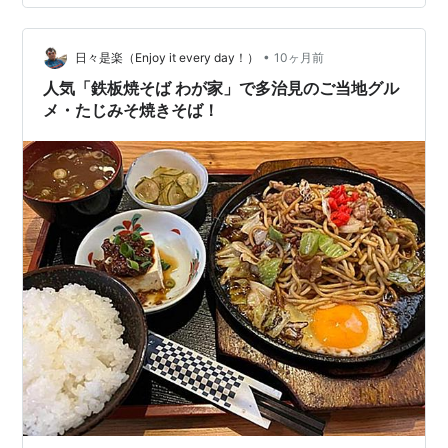
•
日々是楽（Enjoy it every day！）
10ヶ月前
人気「鉄板焼そば わが家」で多治見のご当地グル
メ・たじみそ焼きそば！