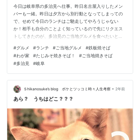
今日は岐阜県の多治見へ仕事。昨日名古屋入りしたメン
バーも一緒。昨日は夕方から別行動となってしまっての
で、せめて今日のランチはご馳走してやろうじゃない
か！相手も自分のことよく知っているので先にリクエス
トしてきたのが、多治見のご当地グルメを食べたいとの
こと！ 多治見は岐阜の中でも中々のグルメの街で肉〜蕎
#
グルメ
#
ランチ
#
ご当地グルメ
#
鉄板焼そば
麦までなんでもあるよ・・・っと確認しても「ローカル
#
わが家
#
たじみそ焼きそば！
#
ご当地焼きそば
なB級的ご当地ものないですか？」とのこと。そこまで言
#
多治見
#
岐阜
うならば仕方ない。多治見のご当地グルメと言えば2つあ
って「中華天国」のカイコー飯とたじみそ焼きそばだ！
前者は今日定休日のため後者に決定だ。 ご当地グルメだ
からねっ市内には提供する店いくつもあるが、自…
•
Ｓhikanosuke’s blog ボケとツッコミ時々人生考察
2年前
あら？ うちはどこ？？？