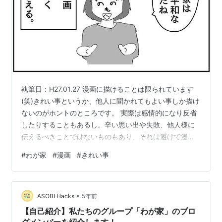
執筆日：H27.01.27 漫画に描けることは限られています
(笑)きれい事というか、他人に聞かれてもよい事しか描け
ないのがホントのところです。 実際は感情的になり反省
したりすることもあるし。辛い思い出や失敗、他人様に
伝えるべきことではないものもあり、それは避けて漫画
化しています。 もちろん真実を基にしていますが、比較
#
わが家
#
漫画
#
きれい事
的きれいにまとめて４コマに落とし込みます。だから、
このマンガの内容が１００％真実かというとそうとも言
い切れなかったりもします。 何が言いたいかというと、
•
よその家もウチも多分一緒ですよって事です♪ 忙しい日々
ASOBI Hacks
5年前
の中で大小いろんな悩みや何かを抱えつつ、それでも、
【自己紹介】私たちのグループ「わが家」のブロ
それなりに幸せに暮らしてい…