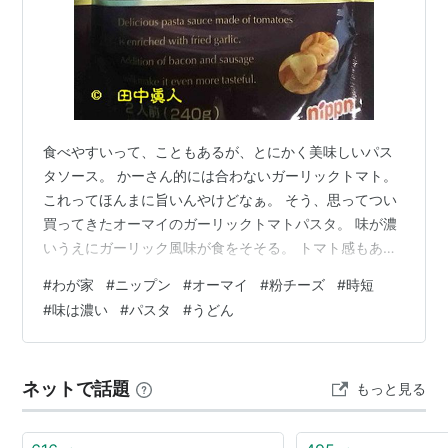
食べやすいって、こともあるが、とにかく美味しいパス
タソース。 かーさん的には合わないガーリックトマト。
これってほんまに旨いんやけどなぁ。 そう、思ってつい
買ってきたオーマイのガーリックトマトパスタ。 味が濃
いうえにガーリック風味が食をそそる。 トマト感もあ
り、抜群の美味しさ。 パスタ以外に業務スーパーに売っ
#
わが家
#
ニップン
#
オーマイ
#
粉チーズ
#
時短
ている冷凍きしめんうどんなら、そうとうな時短ででき
#
味は濃い
#
パスタ
#
うどん
あがり。 パスタよりも、つるつる食感があう。 この日
は、粉チーズもふりかけ。 風味もさらに増したガーリッ
クトマトパスタ。 次回は、缶詰製品のホールトマトと
ネットで話題
もっと見る
か、カットトマトを添えてみよう。 （Ｒ４．１１．２１
ＳＢ８０５ＳＨ 撮影）