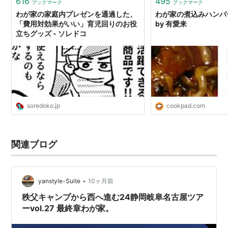
616
495
ブックマーク
ブックマーク
わが家の家庭内プレゼンを通過した、
わが家の煮込みハンバ
「費用対効果がいい」育児回りのお役
by 有愛来
立ちグッズ - ソレドコ
soredoko.jp
cookpad.com
関連ブログ
•
yanstyle-Suite
10ヶ月前
秩父キャンプから西へ進む24静岡岐阜名古屋ツア
ーvol.27 最終章わが家。