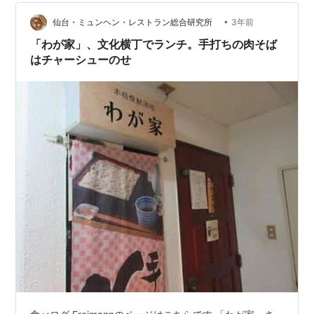
分んちに帰る道まちがえた！ それは単に老化ではない
•
か⁈ イヤイヤそれは困る。 100メートルほど先まで走っ
仙台・ミュンヘン・レストラン総合研究所
3年前
てふと気づいて。 「あら？ うちに帰る道はどれだ？」
「わが家」、文化横丁でランチ。手打ちの肉そば
行き過ぎていまし…
はチャーシューのせ