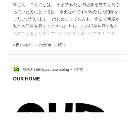
皆さん、こんにちは。 今まで私たちの記事を見てくださ
っていた方にとっては、今更なのですが私たちの紹介を
したいと思います。 はじめましての方も、今まで何度か
私たち記事を見てくださった方も、この記事を見て私た
ちのことをより知っていただけると嬉しいです！ これか
らも皆さんに楽しんでいただける記事を、頑張って投稿
#
自己紹介
#
わが家
#
旅行
していきますので何卒よろしくお願いいたします( ｀ー´)
ノ 【グループ紹介】 【ブログメンバー紹介】 ◆部長 ◆
ゲーマー君 ◆わた兄（わたにぃ） ◆はぎ姉（はぎねぇ）
•
◆もんちゃん（Instagram担当） ◆あんちゃん ◆ぼるぼ
英語の顔表情.airabuwo.blog
5年前
（Twitter担当） 【グループ紹介】 私たちは、２０２１年
OUR HOME
５…