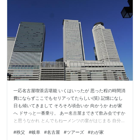
一応名古屋喫茶店堪能 いくはいったが 思った程の時間消
費にならずここでもセリアってたらしい(笑) 記憶になし
日も傾いてきまして そろそろ頃合いか 向かうか わが家
へ ドサっと一番乗り。 あー名古屋まできて飲み会ですか
と思うなかれ とんでもねーメンツの宴がはじまる 自分も
なぜ呼ばれたのか解らないままつづく(笑) ランキング参
#
秩父
#
岐阜
#
名古屋
#
ツアーズ
#
わが家
加中アウトドア遊びが好き。