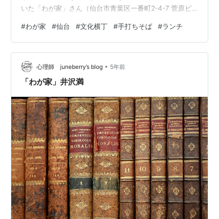
いた「わが家」さん（仙台市青葉区一番町2-4-7 菅原ビ
ル2F）に入ることに。文化横丁内の雑居ビル2階にありま
#
わが家
#
仙台
#
文化横丁
#
手打ちそば
#
ランチ
す。以前から、ランチでそばをやっているのは知ってい
ました。店内はカウンター6席程度と、奥に小上がり1卓
があります。ランチメニューは、手打ちそばメインで、
•
一番お得なランチセット800円（おかず3品付きざるそば
心理師 juneberry’s blog
5年前
に、あさり丼orチャーシュー丼）にしました。店主さん
「わが家」井沢満
は食材にこだわりがあ…