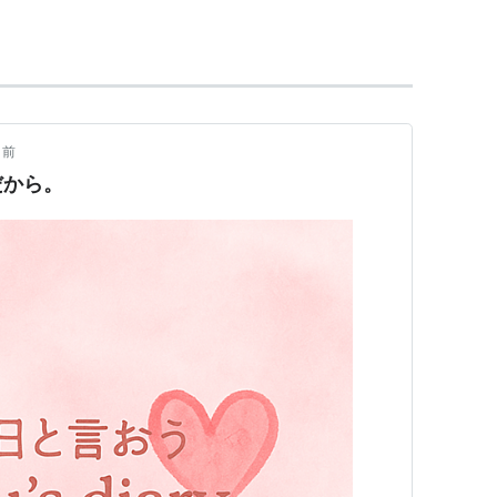
使いサリー
→
出すぎた杭は打たれない
/
ドンデンガエ
tance
/
恋ならとっくに始まってる
月前
だから。
：児玉雨子、作曲：魚住有希、編曲：宮永治郎・魚住
ョウ、作曲：宇宙慧、編曲：鴇沢直・関口Q太）
：泰誠、編曲：浜田ピエール裕介）
umental）
）