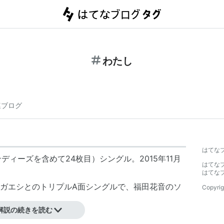
わたし
連ブログ
はてな
ディーズを含めて24枚目）シングル。2015年11月
はてな
はてな
ガエシとのトリプルA面シングルで、福田花音のソ
Copyrig
解説の続きを読む