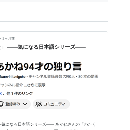
CD
含むブログ (87件) を見る
杭は打たれない/ドンデンガエシ/わたし(通常盤C)
ト:
アンジュルム
•
2ヶ月前
ーカー:
アップフロントワークス
」 ――気になる日本語シリーズ――
15/11/11
CD
含むブログ (85件) を見る
―気になる日本語シリーズ―― あかねさんの「わたく