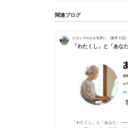
メディア:
この商品を
関連ブログ
出すぎた
アーティス
ヒロシマの心を世界に [春宵十話]
出版社/メ
「わたくし」と「あなた
発売日:
20
メディア:
この商品を
MV
「わたくし」と「あなた」 ―