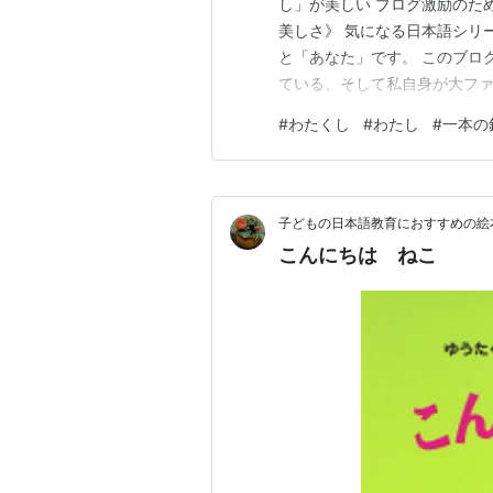
し」が美しい ブログ激励のた
美しさ》 気になる日本語シリ
と「あなた」です。 このブロ
ている、そして私自身が大ファン
つの魅力をお伝えします。そ
#
わたくし
#
わたし
#
一本の
齢が近いせいもあって、毎回強
から左クリックです] でもこのYo
子どもの日本語教育におすすめの絵
こんにちは ねこ