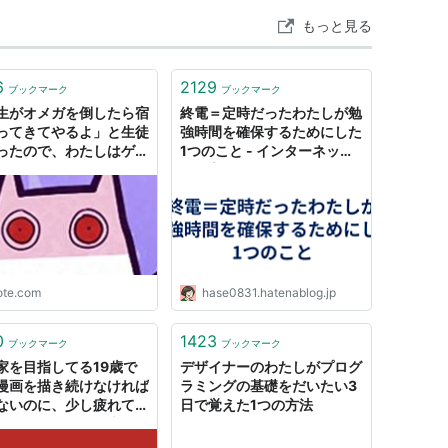
杭は打たれない/ドンデンガエシ/わたし(初回生産
もっと見る
(DVD付)
ト:
アンジュルム
ーカー:
アップフロントワークス
6
2129
ブックマーク
ブックマーク
15/11/11
生がオメガを倒したら宿
終電＝定時だったわたしが勉
CD
ってきてやるよ」と生徒
強時間を確保するためにした
含むブログ (88件) を見る
ったので、わたしはゲー
1つのこと - インターネット
イターになった｜
の備忘録
ne
杭は打たれない/ドンデンガエシ/わたし(初回生産
(DVD付)
ト:
アンジュルム
ーカー:
アップフロントワークス
ote.com
hase0831.hatenablog.jp
15/11/11
CD
含むブログ (87件) を見る
0
1423
ブックマーク
ブックマーク
家を目指してる19歳で
デザイナーのわたしがプログ
漫画を描き続けなければ
ラミングの基礎をだいたい3
ないのに、少し疲れてし
日で覚えた1つの方法
杭は打たれない/ドンデンガエシ/わたし(初回生産
ました。わたしは本当に
(DVD付)
家になりたいのでしょう