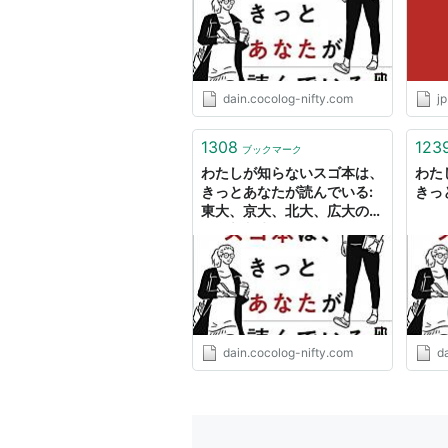
か？
アーティス
出版社/メ
発売日:
20
メディア:
この商品を
dain.cocolog-nifty.com
j
1308
123
ブックマーク
わたしが知らないスゴ本は、
わた
出すぎた
きっとあなたが読んでいる:
きっ
アーティス
東大、京大、北大、広大の教
出版社/メ
師が新入生にオススメする
発売日:
20
100冊
メディア:
この商品を
dain.cocolog-nifty.com
d
出すぎた
アーティス
出版社/メ
発売日:
20