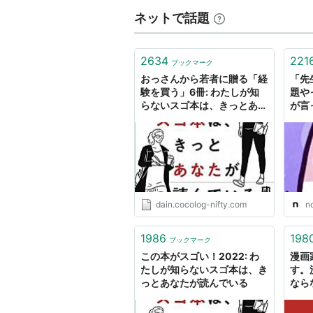
出すぎた
ネットで話題
限定盤A)
アーティス
出版社/メ
2634
221
ブックマーク
発売日:
20
おっさんから若者に贈る「経
「先
メディア:
験を買う」6冊: わたしが知
題や
この商品を
らないスゴ本は、きっとあな
が言
たが読んでいる
ムラ
ruru
出すぎた
限定盤B)
アーティス
出版社/メ
dain.cocolog-nifty.com
n
発売日:
20
メディア:
この商品を
1986
198
ブックマーク
この本がスゴい！2022: わ
漫画
たしが知らないスゴ本は、き
す。
っとあなたが読んでいる
なら
出すぎた
まい
限定盤C)
漫画