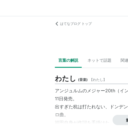
はてなブログ トップ
言葉の解説
ネットで話題
関
わたし
(
音楽
)
【
わたし
】
アンジュルムのメジャー20th（イン
11日発売。
出すぎた杭は打たれない、ドンデン
ロ曲。
福田自身が作詞を手掛けた。