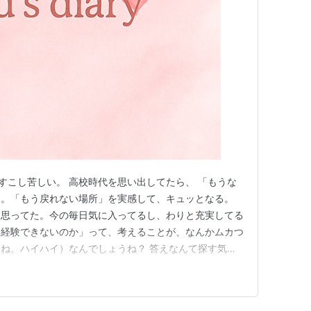
 Video）
）
のすこし苦しい。 高校時代を思い出してたら、 「もうな
て。「もう戻れない場所」を実感して、キュッとなる。
と思ってた。今の毎日気に入ってるし、わりと充実してる
と経験できないのか」って、考えることが、なんかムカつ
ね。ハイハイ）なんでしょうね？ 答えなんて探す気な
、ひたすら…銀魂読ん…いや排水溝掃除するわ） ちゃち
今さら遅いということ』を理由付けるとコレ。マンガとか
死ぬほど感動して」と…