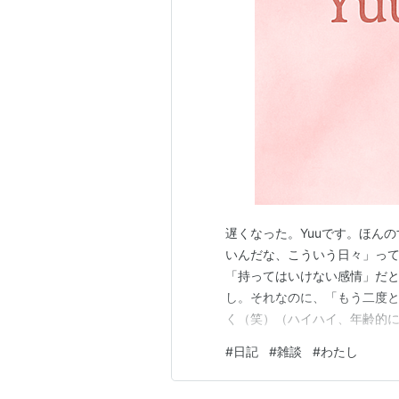
初回生産限定盤DVD収録内容
初回生産限定盤A
出すぎた杭は打たれない
（Music
初回生産限定盤B
ドンデンガエシ
（Music Video
遅くなった。Yuuです。ほん
初回生産限定盤C
いんだな、こういう日々」っ
わたし
（Music Video）
「持ってはいけない感情」だ
し。それなのに、「もう二度
く（笑）（ハイハイ、年齢的に
いけど。（そんな時間あったら
#
日記
#
雑談
#
わたし
シングル
ゃっと考えるてみる。『もう
小説（読んでないけど）で、「