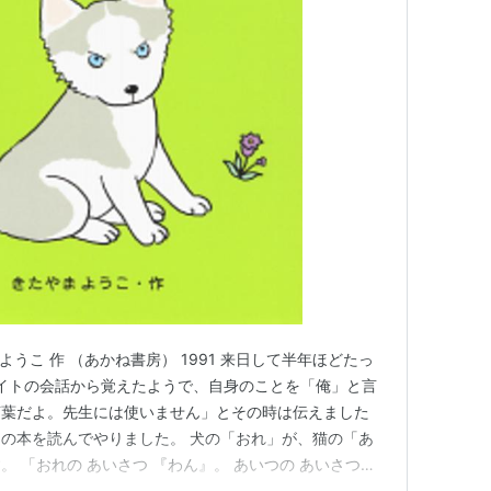
ようこ 作 （あかね書房） 1991 来日して半年ほどたっ
イトの会話から覚えたようで、自身のことを「俺」と言
言葉だよ。先生には使いません」とその時は伝えました
の本を読んでやりました。 犬の「おれ」が、猫の「あ
 「おれの あいさつ 『わん』。 あいつの あいさつ
いとこ すき。おれ あぶないこと しない。」などなど。