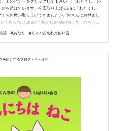
め、上のバナーをクリックして下さい 《「わたくし」の
ーズを続けています。今回取り上げるのは「わたくし」
グでも何度か取り上げてきましたが、皆さんにお勧めし
であるYouTubeの「あかね94歳の独り言」のもう一
の前に、一つ一つのポストでのあかねさんの問題提起は年
鉛筆
#
あなた
#
あかね94才の独り言
く共感しています。[リンクは、最初に右クリックして
uTube動…
•
本を紹介するブログ
4ヶ月前