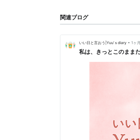
アンジュルム
関連ブログ
七転び八起き
/
臥薪嘗胆
/
魔法
シ
/
わたし
→
次々続々
/
糸島Dis
•
いい日と言おう|Yuu’ｓdiary
1ヶ
私は、きっとこのまま
CD収録内容
出すぎた杭は打たれない
（作詞
有希）
ドンデンガエシ
（作詞：星部シ
わたし
（作詞：福田花音、作曲
出すぎた杭は打たれない
（Instr
ドンデンガエシ
（Instrumental
わたし
（Instrumental）