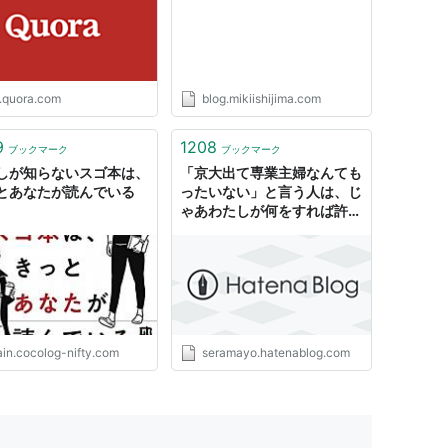
ト:
アンジュルム
ーカー:
アップフロントワークス
15/11/11
CD
含むブログ (87件) を見る
p.quora.com
blog.mikiishijima.com
9
1208
ブックマーク
ブックマーク
しが知らないスゴ本は、
「京大出て専業主婦なんても
杭は打たれない/ドンデンガエシ/わたし(通常盤A)
とあなたが読んでいる
ったいない」と言う人は、じ
ト:
アンジュルム
ゃあわたしが何をすれば許し
ーカー:
アップフロントワークス
てくれるのか - わたしのむし
15/11/11
めがね
CD
含むブログ (87件) を見る
ain.cocolog-nifty.com
seramayo.hatenablog.com
杭は打たれない/ドンデンガエシ/わたし(通常盤B)
ト:
アンジュルム
ーカー:
アップフロントワークス
15/11/11