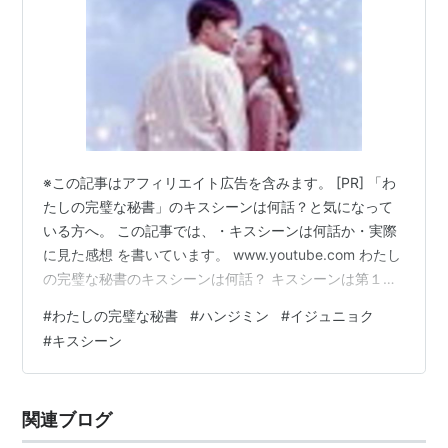
※この記事はアフィリエイト広告を含みます。 [PR] 「わ
たしの完璧な秘書」のキスシーンは何話？と気になって
いる方へ。 この記事では、・キスシーンは何話か・実際
に見た感想 を書いています。 www.youtube.com わたし
の完璧な秘書のキスシーンは何話？ キスシーンは第１４
話です💋 １話４０分弱で全２４話なので、ちょうど物語
#
わたしの完璧な秘書
#
ハンジミン
#
イジュニョク
が半分いったあたりでしょうか。 キスシーンは、横断歩
#
キスシーン
道を渡ったら🤍 王道だけど、良きです🤍やっぱり残り
2〜3分のところで！です。 １４話以降にもありますよ💋
←メモし忘れた〜何話かわかり次第書きますね これらの
関連ブログ
シーン、今すぐ見たくなりますよね・・・ 『わたしの完
璧な秘書…