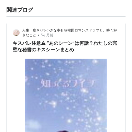
関連ブログ
人生一度きり✨小さな幸せ🌸韓国ロマンスドラマと、時々好
•
きなこと
5ヶ月前
キスバレ注意⚠️ “あのシーン”は何話？わたしの完
璧な秘書のキスシーンまとめ