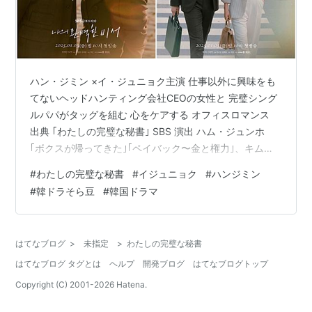
ハン・ジミン ×イ・ジュニョク主演 仕事以外に興味をも
てないヘッドハンティング会社CEOの女性と 完璧シング
ルパパがタッグを組む 心をケアする オフィスロマンス
出典 ｢わたしの完璧な秘書｣ SBS 演出 ハム・ジュンホ
｢ボクスが帰ってきた｣｢ペイバック〜金と権力｣、キム・
ジェホン脚本 ジ・ウン(初) わたしの完璧な秘書 (全12話)
#
わたしの完璧な秘書
#
イジュニョク
#
ハンジミン
あらすじ 感想 OST キャスト 主要キャスト ‘ピープルズ‘
#
韓ドラそら豆
#
韓国ドラマ
のコンサルタント社員 キャスト その他のキャスト キャ
ストの感想 最後に お知らせ あわせて読みたい わたしの
完璧な秘書 (全12話) ※Lemino系は全24話
はてなブログ
>
未指定
>
わたしの完璧な秘書
★★★★★☆☆ 星5.5 韓国放…
はてなブログ タグとは
ヘルプ
開発ブログ
はてなブログトップ
Copyright (C) 2001-
2026
Hatena.