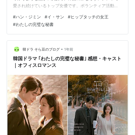
愛され続けているトップ女優です。ボランティア活動に
も熱心なことで知られ、その内面から溢れ出る優しさ
#
ハン・ジミン
#
イ・サン
#
ヒップタッチの女王
が、演じるキャラクターにも深い慈愛と説得力を与えて
#
わたしの完璧な秘書
います。 www.youtube.com 時代劇から現代劇、コメデ
ィから重厚なヒューマンドラマまで、幅広い役柄を完璧
にこなす彼女。今回は、彼女の輝かしいキャリアを彩る
名作ドラマを、放映順にご紹介します。 1. 『イ・サン』
•
韓ドラ そら豆のブログ
1年前
（2007年） - 王…
韓国ドラマ ｢わたしの完璧な秘書｣ 感想・キャスト
｜オフィスロマンス