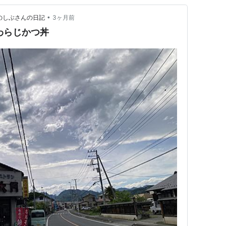
•
のしぶさんの日記
3ヶ月前
わらじかつ丼