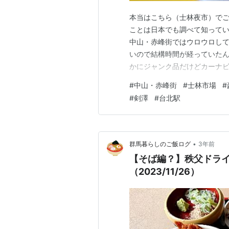
本当はこちら（士林夜市）で
ことは日本でも調べて知ってい
中山・赤峰街ではウロウロし
いので結構時間が経っていたんで
かにジャンク品だけどカーナビでし
アンティークな雰囲気のお店も
#
中山・赤峰街
#
士林市場
#
路地を歩いてみました！ 士林
#
剣澤
#
台北駅
たのだと思います。 地下…
•
群馬暮らしのご飯ログ
3年前
【そば編？】秩父ドラ
（2023/11/26）