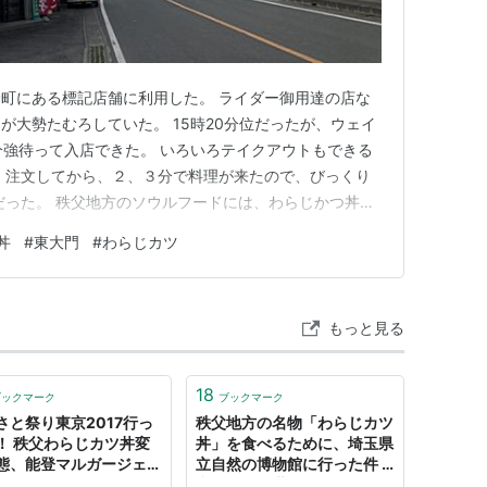
町にある標記店舗に利用した。 ライダー御用達の店な
が大勢たむろしていた。 15時20分位だったが、ウェイ
分強待って入店できた。 いろいろテイクアウトもできる
。注文してから、２、３分で料理が来たので、びっくり
だった。 秩父地方のソウルフードには、わらじかつ丼以
次回は、そちらに挑戦したい。
丼
#
東大門
#
わらじカツ
もっと見る
18
ブックマーク
ブックマーク
さと祭り東京2017行っ
秩父地方の名物「わらじカツ
！ 秩父わらじカツ丼変
丼」を食べるために、埼玉県
態、能登マルガージェラ
立自然の博物館に行った件 -
に驚愕 - とらべるじゃー
意外と人の世は住みやすい