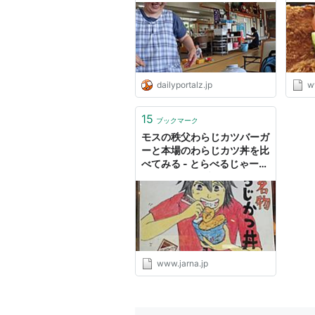
な！
dailyportalz.jp
w
15
ブックマーク
モスの秩父わらじカツバーガ
ーと本場のわらじカツ丼を比
べてみる - とらべるじゃー
な！（はてなブログ）
www.jarna.jp