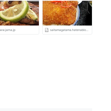
（はてなブログ）
ww.jarna.jp
saitamagatama.hatenablog.com