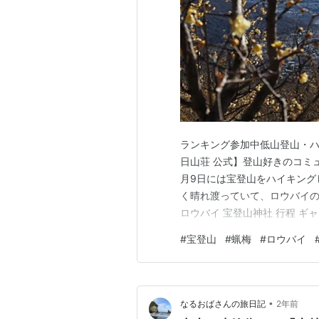
ランキング参加中低山登山・ハ
日山荘 公式】登山好きのコミュニ
月9日には宝登山をハイキング
く晴れ渡っていて、ロウバイの
ロウバイ 宝登山神社 行程 ギャ
長瀞町にある、497.1ｍの
#
宝登山
#
蝋梅
#
ロウバイ
殿があり、山頂には奥宮があり
麓から山頂まではロー…
•
なるおばさんの旅日記
2年前