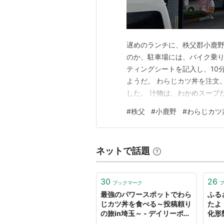
遅めのランチに、秩父郡小鹿野
のか、駐車場には、バイク乗り
ティングシートを記入し、10
ようだ。 わらじカツ丼を注文
した。 汁物は、わかめスープ
外に、豚みそ丼もあるので、
#
秩父
#
小鹿野
#
わらじカツ
ネットで話題
30
26
ブックマーク
最強のパワースポットでわら
ふる
じカツ丼を食べる～投稿頼り
たよ
の旅in埼玉～ - デイリーポー
化形
タルZ
ート