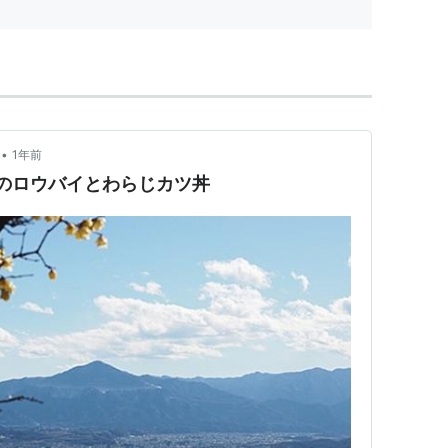
•
1年前
山のロウバイとわらじカツ丼