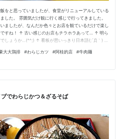
ご飯をと思っていましたが、食堂がリニューアルしている
ました。 雰囲気だけ観に行く感じで行ってきました。
ていましたが、なんだか色々とお店を観ているだけで楽し
すね！ ↑ 古い感じのお店もチラホラあって… ↑ 明ら
ょうか…(^^;) ↑ 看板が思いっきり日本語(;´Д｀) ↑
色々覗きました！ ↑ 雨がやんでいたので、フラフラと
豪大大鶏排
#
わらじカツ
#
阿桂的店
#
牛肉麺
夜市（シーリンイエシー）に行った頃には夜の8時近かっ
イブでわらじかつ＆ざるそば