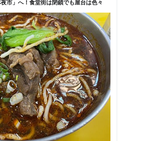
林夜市」へ！食堂街は閉鎖でも屋台は色々