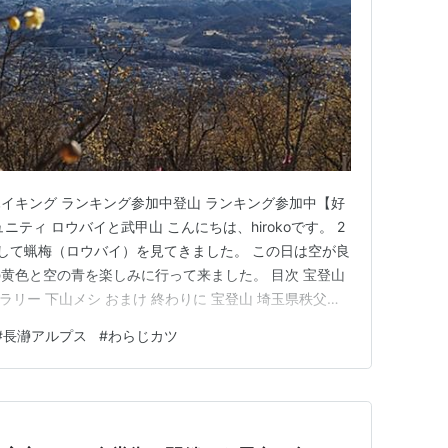
イキング ランキング参加中登山 ランキング参加中【好
ティ ロウバイと武甲山 こんにちは、hirokoです。 2
して蝋梅（ロウバイ）を見てきました。 この日は空が良
黄色と空の青を楽しみに行って来ました。 目次 宝登山
ラリー 下山メシ おまけ 終わりに 宝登山 埼玉県秩父郡
山です。宝登山神社をまつる霊山で、山のふもとに立派な本
#
長瀞アルプス
#
わらじカツ
ます。 また山頂近くにはロウバイ園や梅園があり、山