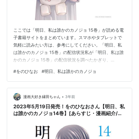
ここでは「明日、私は誰かのカノジョ 15巻」が読める電
子書籍サイトをまとめています。スマホやタブレットで
気軽に読みたい方は、参考にしてください。「明日、私
は誰かのカノジョ 15巻」の配信状況私が「明日、私は誰
かのカノジョ 15巻」の配信状況を調べたかぎり、
2023/10/02時点では以下のサイトで読めるようになって
#
をのひなお
#
明日、私は誰かのカノジョ
いました。 無料作品配信状況リンクまんが王国10,000作
品～600ポイント読む ちなみに、上記サイトで見られる
他のマンガ作品はこんな感じです。 まんが王国で読める
•
マンガ例 ※タップで確認 人狼病が蔓延したので、俺達だ
漫画大好き縁田ちゃん
3年前
けが根絶できる。敵国皇帝の奴隷になりました。彩純ち
2023年5月19日発売！をのひなおさん【明日、私
ゃんはレズ風俗に…
は誰かのカノジョ14巻】[あらすじ・漫画紹介/感
想]