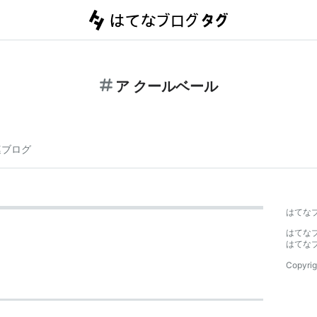
ア クールベール
連ブログ
はてな
はてな
はてな
Copyrig