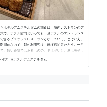
したホテルアムステルダムの朝食は、館内レストランのア
形式で。ホテル館内といっても一旦ホテルのエントランス
用できるビュッフェレストランとなっている。とはいえ、
は開園前なので、朝の利用客は、ほぼ宿泊客だろう。一旦
ので、短い距離ではあるものの、冬は寒いし、夏は暑そう
om 店内は、肩肘張らないカジュアルな雰囲気。 料理の種類
ンボス
#
ホテルアムステルダム
ばかりだけど、和食メニューも豊富だった。 長崎らし
されていた…