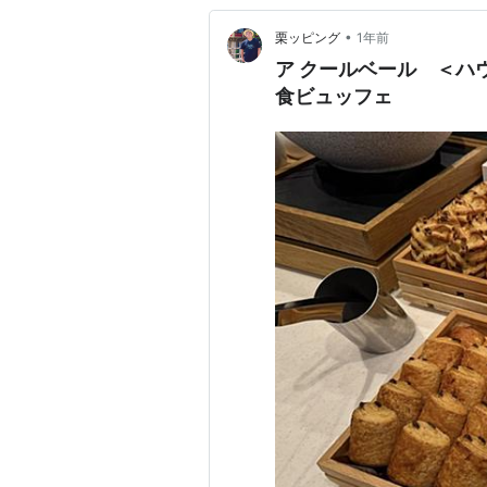
•
栗ッピング
1年前
ア クールベール ＜ハ
食ビュッフェ