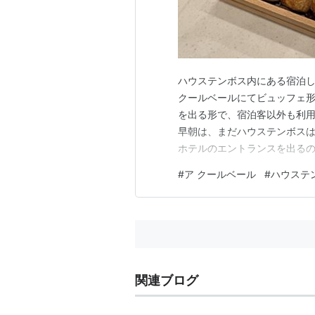
ハウステンボス内にある宿泊
クールベールにてビュッフェ
を出る形で、宿泊客以外も利
早朝は、まだハウステンボス
ホテルのエントランスを出る
だな。 www.youtube.c
#
ア クールベール
#
ハウステ
は、充実してた。写真は、洋食
く、皿うどんやカステラも提供
関連ブログ