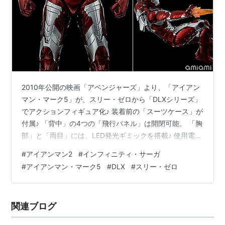
2010年公開の映画「アベンジャーズ」より、「アイアン
マン・マーク5」が、スリー・ゼロから「DLXシリーズ」
でアクションフィギュア化♪ 装着前の「スーツケース」が
付属♪ 「背中」の4つの「飛行パネル」は開閉可能。 「胸
部」と「両目」には、LED発光ギミックを搭載♪ 使用電池
は「AG1」ボタン電池が4個必要で、「テスト用電池」は
#
アイアンマン2
#
インフィニティ・サーガ
付属せず★ フィギュアのサイズは、 1/12スケールの全
#
アイアンマン・マーク5
#
DLX
#
スリー・ゼロ
高：約17.5cm。 原型製作は「threezero」。 （※敬称
略） マーベル・スタジオ： インフィニティ・サーガ
DLX『アイアンマン・マーク5（Iron Man Mark 5）』
関連ブログ
The Infinity Sag…