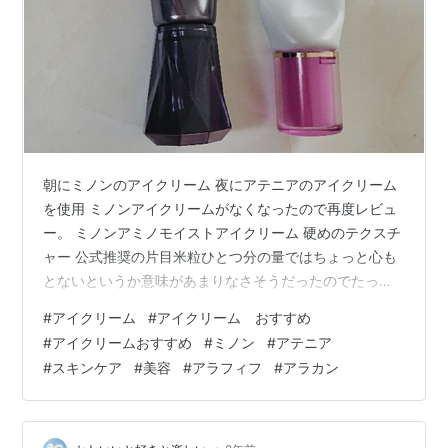
朝にミノンのアイクリーム 夜にアテニアのアイクリーム
を使用 ミノンアイクリームがなくなったので再度レビュ
ー。 ミノンアミノモイストアイクリーム 硬めのテクスチ
ャー 公式推奨の片目米粒ひとつ分の量ではちょっと心も
とないというか意味があまりなさそうだったのでたっぷ
り塗りました。 豆乳イソフラボンと一緒に使っていたと
#
アイクリーム
#
アイクリーム おすすめ
きにもレビューしましたが、あまり効果感じられません
#
アイクリームおすすめ
#
ミノン
#
アテニア
でした。塗らないより塗ったほうがマシと言う感じで
#
スキンケア
#
美容
#
アラフィフ
#
アラカン
す。それが効果と言われればそうなのかも。。予防なら
OKだと思います。ナイアシンアミドは即効性ないからね
ー。だったらもっとプチプラで医薬部外品でいいような