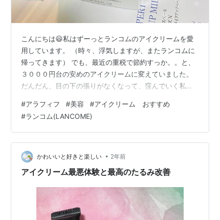
こんにちは😃私はずーっとランコムのアイクリームを愛
用しています。 （時々、浮気しますが、またランコムに
帰ってきます） でも、最近の重税で節約すっか。。と、
３０００円台の安めのアイクリームに変えていました。
だんだん、目の下の張りがなくなって、窪んでいく私の
目😭 やっぱり、ランコムかぁ〜。オンラインストア、
#
アラフィフ
#
美容
#
アイクリーム おすすめ
PayPay払いも出来る。 買っちゃいました。 おまけもい
#
ランコム(LANCOME)
っぱい付いてきます！ ¥9130なり。 綺麗な素肌をみて心
の栄養にする値段です。 ちなみにアイクリームを塗った
ら、ポーラのリンクルショット上塗りはもう3年ぐらいや
ってます😊
•
かわいいと好きと楽しい
2年前
アイクリーム最悪体験と最高のたるみ改善