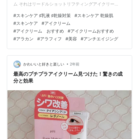
ム それはリードルショットリフティングアイクリー
ム。。。 リードルショットシリーズはとっくに使ってな
#
スキンケア ♯乳液 ♯乾燥対策
#
スキンケア 乾燥肌
かったんです。痛いし色々考えて早々にやめたんですけ
#
スキンケア
#
アイクリーム
ど、アイクリームの方はあまりチクチクしなくてもしか
#
アイクリーム おすすめ
#
アイクリームおすすめ
して使えるかも？とおもい朝用のアイクリームがなくな
#
アラカン
#
アラフィフ
#
美容
#
アンチエイジング
った時点で使ってみたんです。やはりチクチクしな
い。。で、3日間使ったところで痛いーーーー！まぶたが
痛いよーーーー！ 乾燥するーーーー！や…
•
かわいいと好きと楽しい
2年前
最高のプチプラアイクリーム見つけた！驚きの成
分と効果