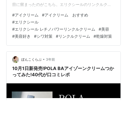
目に留まったのがこちら。エリクシールのリンクルクリ
ーム。 日本で唯一の「シワ改善成分」配合ということ
#
アイクリーム
#
アイクリーム おすすめ
で、期待を込めて購入。 早1か月？使ってみましたが、ガ
#
エリクシール
チ口コミレビュー。 今のところ特に効果はわから
#
エリクシール レチノパワーリンクルクリーム
#
美容
ず・・・(笑) 何本か使うと効果を実感できるのかな？ お
#
美容好き
#
シワ対策
#
リンクルクリーム
#
乾燥対策
値段、そこそこするので迷いどころではあります。(笑)
が、いかんせん日本唯一のシワ改善クリーム。「現状維
持」でも「シワの進行をゆるやかに」でも…
•
ぽんこくらぶ
3年前
10月1日新発売!POLA BAアイゾーンクリームつか
ってみた!40代が口コミレポ