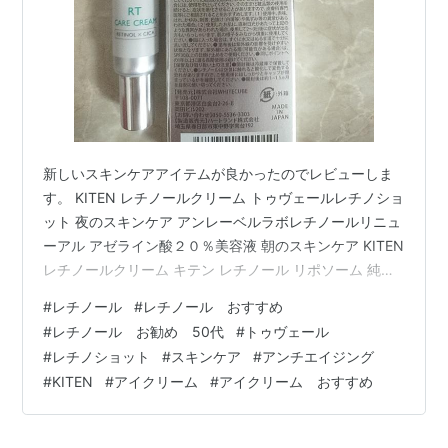
新しいスキンケアアイテムが良かったのでレビューしま
す。 KITEN レチノールクリーム トゥヴェールレチノショ
ット 夜のスキンケア アンレーベルラボレチノールリニュ
ーアル アゼライン酸２０％美容液 朝のスキンケア KITEN
レチノールクリーム キテン レチノール リポソーム 純粋
レチノール 0.1 シカ クリーム ナイアシンアミド セラミド
#
レチノール
#
レチノール おすすめ
アイクリーム ハリ ツヤ 高濃度 保湿 無添加 日本製 20g
#
レチノール お勧め 50代
#
トゥヴェール
部分使い推奨なのでアイクリームとして使っています。
#
レチノショット
#
スキンケア
#
アンチエイジング
指に残ったものを頬やおでこにしわに伸ばしたりはしま
#
KITEN
#
アイクリーム
#
アイクリーム おすすめ
す これがすごくよかった！すぐに感じたのが塗って次の
日の朝、瞼のたるみがすっきり！ めっち…