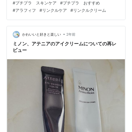
#
プチプラ スキンケア
#
プチプラ おすすめ
チノールが入ってるのでこちらを夜用にしました。アン
#
アラフィフ
#
リンクルケア
#
リンクルクリーム
レーベルのレチノール美容液を目には塗らないようにし
て次の朝から、え？めちゃハリあるじゃん、私は上まぶ
たのシワ・たるみのほうがひどい…
•
かわいいと好きと楽しい
2年前
ミノン、アテニアのアイクリームについての再レ
ビュー