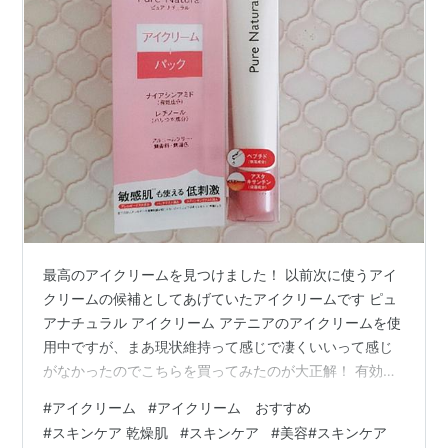
最高のアイクリームを見つけました！ 以前次に使うアイ
クリームの候補としてあげていたアイクリームです ピュ
アナチュラル アイクリーム アテニアのアイクリームを使
用中ですが、まあ現状維持って感じで凄くいいって感じ
がなかったのでこちらを買ってみたのが大正解！ 有効成
分ナイアシンアミドでハリ成分がレチノール、他にもペ
#
アイクリーム
#
アイクリーム おすすめ
プチド アスタキサンチン、パンテノール、スクワラン、
#
スキンケア 乾燥肌
#
スキンケア
#
美容#スキンケア
セラミドNG 配合 低刺激設定 アルコールフリーがよき レ