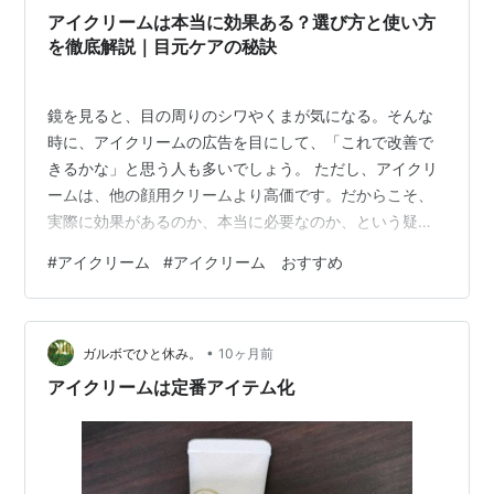
アイクリームは本当に効果ある？選び方と使い方
を徹底解説｜目元ケアの秘訣
鏡を見ると、目の周りのシワやくまが気になる。そんな
時に、アイクリームの広告を目にして、「これで改善で
きるかな」と思う人も多いでしょう。 ただし、アイクリ
ームは、他の顔用クリームより高価です。だからこそ、
実際に効果があるのか、本当に必要なのか、という疑問
を持つ人も多いはずです。 この記事では、アイクリーム
#
アイクリーム
#
アイクリーム おすすめ
の効果の実態、効果的な選び方、そして最大限に活かす
使い方について、詳しく解説します。 目元の肌は特別？
その理由 目元は肌の中で最も繊細 顔の中でも、目元の肌
•
は、特に繊細で薄いです。 目元の皮膚の厚さは、顔全体
ガルボでひと休み。
10ヶ月前
の平均の約3分の1しかありません。 そのため、乾燥しや
アイクリームは定番アイテム化
すく、シワやたるみが生じやすい場所…