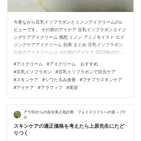
今更ながら豆乳イソフラボンとミノンアイクリームのレ
ビューです。 その前のアイケア 豆乳イソフラボンエイジ
ングケアアイクリーム 感想 ミノン アミノモイスト エイ
ジングケアアイクリーム 効果 まとめ 豆乳イソフラボン
の次のアイクリームは その前のアイケア 2023年の11月
にポーラのBAアイゾーンクリームを使い切って、 とても
#
アイクリーム
#
アイクリーム おすすめ
効果があったんだけどやめるとシワ・たるみ復活。。。
#
豆乳イソフラボン
#
豆乳イソフラボンで目元ケア
その後 VTアイクリームはやはり針状のものを肌にいれる
#
スキンケア
#
シワたるみ改善
#
プチプラスキンケア
のが怖くなって中止。（アイクリームは痛みがなく針入
#
アイケア
#
アラフィフ
#
美容
ってますか？って感じではあります） ワンバイコーセー
セラムシールドのお試しを使ってそこまで効果？？ 韓国
コスメのペプチ…
•
アラ50からの自分美人化計画 フェイスリフトへの道
2年
前
スキンケアの適正価格を考えたら上原先生にたど
りつく