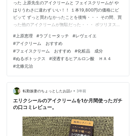
った 上原先生のアイクリームと フェイスクリームが や
はりうわさに違わず いい！！ １本19,800円の価格にビ
ビッて ずっと買わなかったことを後悔・・・ その間、買
った他のアイクリームが無駄だった・・・ ボツリヌスト
キシン由来 （あのボトックスと同じ）成分配合の アイク
#
上原恵理
#
ラブミータッチ
#
レヴェイエ
リーム そして、 ボツリヌストキシン由来成分と ７っの
#
アイクリーム おすすめ
ペプチドが配合されたクリーム 美容医療にお金を使いた
#
フェイスクリーム おすすめ
#
化粧品 成分
いので、 日々のスキンケアのお金は押さえたい。 どー
#
ぬるボトックス
#
浸透するヒアルロン酸 ＨＡ４
せ、肌の奥に浸透するわけじゃないし～ と思っていまし
#
北條元治
た。 上原先生も言っている。 www.youtube.com 「…
•
転勤族妻のちょっとしたお話♪
3年前
エリクシールのアイクリームを1か月間使ったガチ
の口コミレビュー。