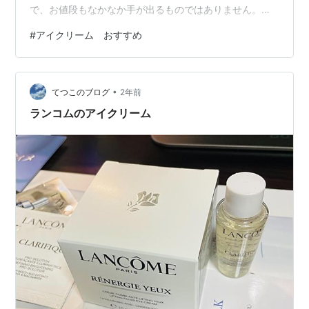
で、お値段もなかなか手が出るものではありません。
（サナ なめらか本舗 リンクルアイクリームN） ドラコス
#
アイクリーム おすすめ
派なので、プチプラでもエイジングケアが出来るタイプ
を選んで使っています。実は1度使って切れてしまったの
でリピートです。 以前はUZUの「まつげ・めもと美容
•
液」を使用していましたが、切らしてしまった時には
てつこのブログ
2年前
@cosmeでも売り切れ、近所のドラッグストアにも置い
ランコムのアイクリーム
ていないので、今はヒロインメイクのま…