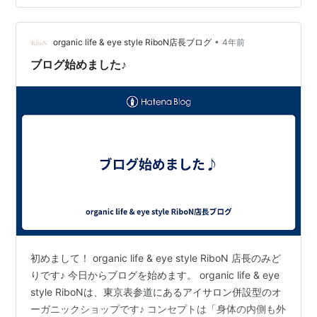
ることなく、 自分自身の力でどこにいっても通用するビ
ジネスパーソンになるために、24才のときから鍛えてき
•
たもの、やってきたことに確信を持っています。 2024年
organic life & eye style RiboN店長ブログ
4年前
はさらなる飛躍をして、 大信頼の最高の仲間と、虎視眈
ブログ始めました♪
眈と実績をあげていき…
初めまして！ organic life & eye style RiboN 店長のみど
りです♪ 今日からブログを始めます。 organic life & eye
style RiboNは、東京表参道にあるアイサロン併設型のオ
ーガニックショップです♪ コンセプトは「身体の内側も外