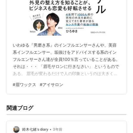
いわゆる『男磨き系』のインフルエンサーさんや、美容
系インフルエンサー、垢抜けをアドバイスする系のイン
フルエンサーさん達が全員100％言っていることがある。
それは・・・ 「眉毛サロンに行きなさい」 というもので
ある。 眉毛が変わるだけで人の印象というのは大きく変
わるものだそうだ。 僕は中学1年生の頃から眉毛をいじっ
#
眉ワックス
#
アイサロン
てきた。 高校生大学生の頃は、当時の流行りに乗ってめ
っちゃ細いイカツイ感じの眉毛をしてきた。 WORSTに
出てくる河内鉄生に憧れて片眉だけ剃っていたこともあ
関連ブログ
る。 武装戦線六代目総長 そんな僕だが、社会人になりそ
んな眉毛ではいられなくなり、また細眉ブームもとっく
に過ぎ去っているので、ご…
•
鈴木七緒's diary
3年前