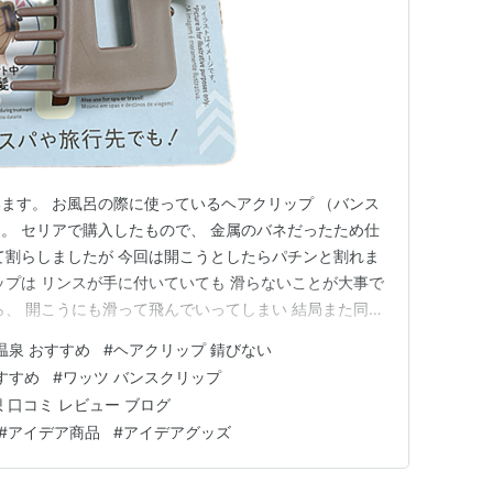
ます。 お風呂の際に使っているヘアクリップ （バンス
。 セリアで購入したもので、 金属のバネだったため仕
て割らしましたが 今回は開こうとしたらパチンと割れま
ップは リンスが手に付いていても 滑らないことが大事で
ら、 開こうにも滑って飛んでいってしまい 結局また同じ
はどうしようかなと思いながら ワッツに行くと金属不使
温泉 おすすめ
#
ヘアクリップ 錆びない
プが色々とあったのですが 中でもこちらの商品に目が留
おすすめ
#
ワッツ バンスクリップ
コーム付…
 口コミ レビュー ブログ
#
アイデア商品
#
アイデアグッズ