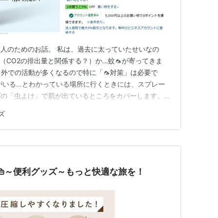
人のためのお話。 私は、過去に太っていたせいなの
（CO2の排出量と関係する？）か...蚊🦟が寄ってきま
と外での活動が多くなるので特に「🦟対策」は必要で
がいる...とわかっている場所に行くときには、スプレー
プの「虫よけ」で肌が出ているところをカバーします。超
」て感じです。 次は活動場所での「蚊取り線香」です
ズ
め」のヤツが強力です。テント内では危ないので、金鳥や
.今はUSB…
👜～便利グッズ～もっと快適な旅を！