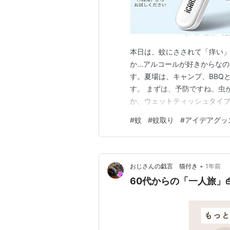
本日は、蚊にさされて「痒い」
か...アルコールが好きからなの
す。夏場は、キャンプ、BBQ
す。 まずは、予防ですね。虫
か、ウェットティッシュタイ
音波...みたいのは、「う～ん
#
蚊
#
蚊取り
#
アイデアグッ
ね。キャンプ用の少し「でか
アースで出している電気のヤツ..
•
おじさんの戯言 猫付き
1年前
60代からの「一人旅」