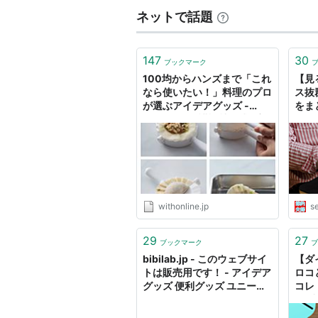
ネットで話題
147
30
ブックマーク
100均からハンズまで「これ
【見
なら使いたい！」料理のプロ
ス抜
が選ぶアイデアグッズ -
をま
with class -講談社公式- 家
い節
族の時間をもっと楽しく
withonline.jp
se
29
27
ブックマーク
ブ
bibilab.jp - このウェブサイ
【ダ
トは販売用です！ - アイデア
ロコ
グッズ 便利グッズ ユニーク
コレ
アイデア 便利 リソースおよ
っ♪
び情報
りつ