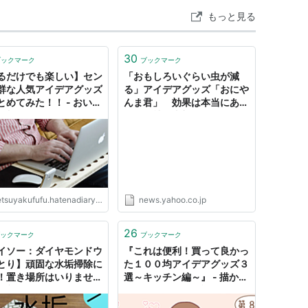
もっと見る
30
ブックマーク
ブックマーク
るだけでも楽しい】セン
「おもしろいぐらい虫が減
群な人気アイデアグッズ
る」アイデアグッズ「おにや
とめてみた！！ - おいし
んま君」 効果は本当にある
約料理のススメ
のか？社長直撃（関西テレ
ビ） - Yahoo!ニュース
tsuyakufufu.hatenadiary.jp
news.yahoo.co.jp
26
ックマーク
ブックマーク
イソー：ダイヤモンドウ
『これは便利！買って良かっ
とり】頑固な水垢掃除に
た１００均アイデアグッズ３
！置き場所はいりません
選～キッチン編～』 - 描かず
出番まで「ピタッ」と貼
にはいられない日記
き、洗面台に馴染むアイ