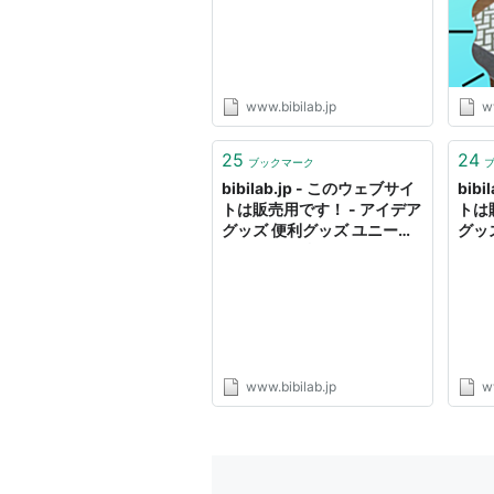
デア
ぶろ
www.bibilab.jp
w
25
24
ブックマーク
bibilab.jp - このウェブサイ
bib
トは販売用です！ - アイデア
トは
グッズ 便利グッズ ユニーク
グッ
アイデア 便利 リソースおよ
アイ
び情報
び情
www.bibilab.jp
w