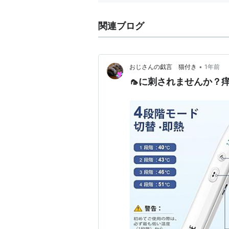
関連ブログ
•
おじさんの戯言 猫付き
1年前
🦟に刺されませんか？