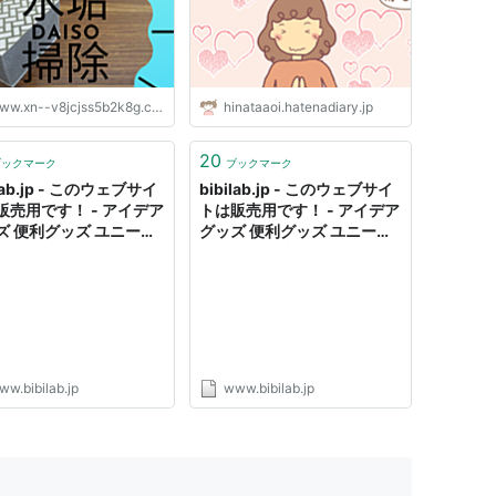
グッズ。 - ＼だすがさき
ぐ／
ww.xn--v8jcjss5b2k8g.com
hinataaoi.hatenadiary.jp
20
ブックマーク
ブックマーク
ilab.jp - このウェブサイ
bibilab.jp - このウェブサイ
販売用です！ - アイデア
トは販売用です！ - アイデア
ズ 便利グッズ ユニーク
グッズ 便利グッズ ユニーク
デア 便利 リソースおよ
アイデア 便利 リソースおよ
報
び情報
ww.bibilab.jp
www.bibilab.jp