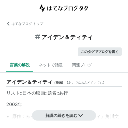
はてなブログ トップ
アイデン＆ティティ
このタグでブログを書く
言葉の解説
ネットで話題
関連ブログ
アイデン＆ティティ
(
映画
)
【
あいでんあんどてぃてぃ
】
リスト::日本の映画::題名::あ行
2003年
解説の続きを読む
原作：
みうらじゅん
(「アイデン＆ティティ」角川文
庫刊
ISBN:4043434014
)