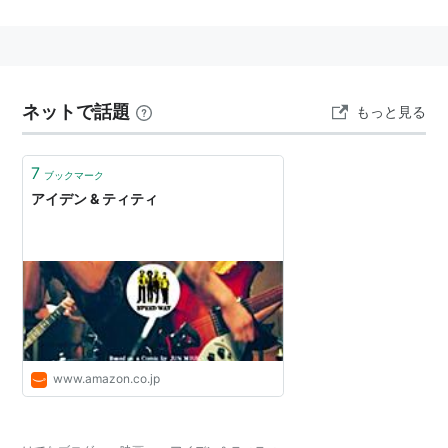
監督：田口トモロヲ
脚本：宮藤官九郎
音楽：白井良明 大友良英 遠藤賢司
撮影監督：高間費治(J.S.C.)
ネットで話題
もっと見る
照明：上保正道
録音：岩倉雅之
7
ブックマーク
美術：丸尾知行
アイデン & ティティ
編集：上野聡一
スクリプター：長坂由起子
助監督：崎田憲一
制作担当：梶川信幸、村瀬正憲
出演
www.amazon.co.jp
峯田和伸
麻生久美子