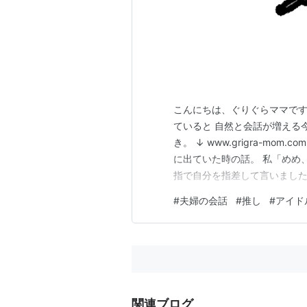
こんにちは、ぐりぐらママです
ていると 自然と会話が増える今
き。 ↓ www.grigra-mo
に出ていた時の話。 私「めめ、
指で自分を指差して言いました
うね、変わらないかもね。 地
#
夫婦の会話
#
推し
#
アイド
わらな・・・。 推しのお陰で
関連ブログ