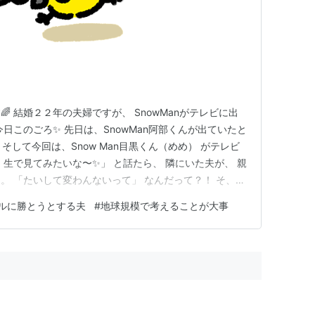
 結婚２２年の夫婦ですが、 SnowManがテレビに出
日このごろ✨️ 先日は、SnowMan阿部くんが出ていたと
m.com そして今回は、Snow Man目黒くん（めめ） がテレビ
生で見てみたいな〜✨️」 と話たら、 隣にいた夫が、 親
。 「たいして変わんないって」 なんだって？！ そ、そ
球規模で考えればね。 私も今田美桜ちゃんとたいして変
ルに勝とうとする夫
#
地球規模で考えることが大事
今日も円満です。 （劇場版トリリオンゲーム面白か…