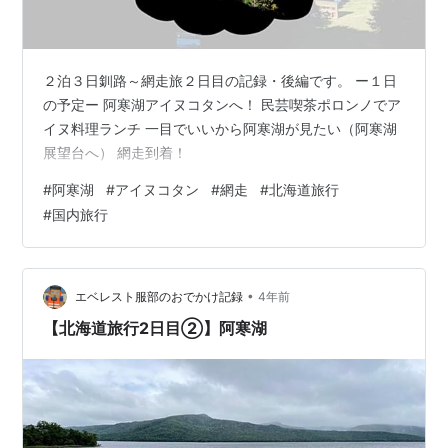
２泊３日釧路～網走旅２日目の記録・後編です。 ー１日
の予定ー 阿寒湖アイヌコタンへ！ 民芸喫茶ポロンノでア
イヌ料理ランチ 一目でいいから阿寒湖が見たい（阿寒湖
展望台へ） 網走到着！
#
阿寒湖
#
アイヌコタン
#
網走
#
北海道旅行
#
国内旅行
•
エベレスト服部のおでかけ記録
4年前
【北海道旅行2日目②】阿寒湖