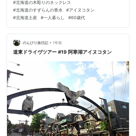
#
北海道の木彫りのネックレス
今は慰安旅行ってあまり聞きませんが 戦後の昭和 生活が
#
北海道のすずらんの香水
#
アイヌコタン
豊かになったこともあったのでしょう 父も母も 毎年職場
#
北海道土産
#
一人暮らし
#
60歳代
の慰安旅行があり全国各地の観光地に行っていました 祖
母とお留守番をする子供の私は とってもうらやましかっ
た～ 旅行に行く前は嬉しそうに準備をしていて …
•
のんびり旅日記
1年前
道東ドライヴツアー #19 阿寒湖アイヌコタン