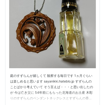
庭のすずらんが嬉しくて 観察する毎日です 1ヵ月ぐらい
は楽しめると思います sayanikki.hateblo.jp すずらんの
ことばかり考えていて そう言えば・・・と思い出したの
が 今は亡き父に 54年前にもらった北海道のお土産 木彫
りのすずらんのペンダントネックレスとすずらんの香水
私が小学6年生の頃 父が慰安旅行で北海道に行きました