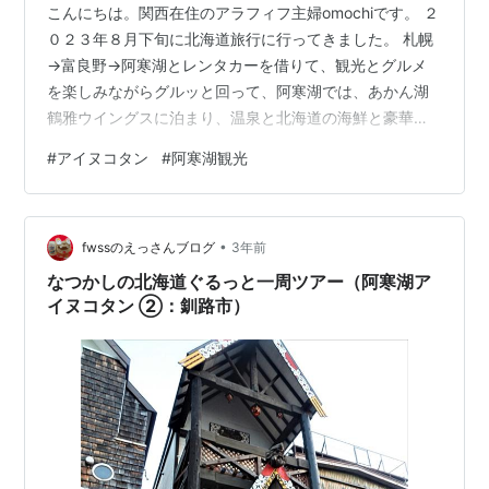
こんにちは。関西在住のアラフィフ主婦omochiです。 ２
０２３年８月下旬に北海道旅行に行ってきました。 札幌
→富良野→阿寒湖とレンタカーを借りて、観光とグルメ
を楽しみながらグルッと回って、阿寒湖では、あかん湖
鶴雅ウイングスに泊まり、温泉と北海道の海鮮と豪華バ
イキングを楽しみました。 ホテルの様子はこちらからど
#
アイヌコタン
#
阿寒湖観光
うぞ。 www.sirokuroomochi.com 今回は、そのホテルか
ら徒歩数分の所にある「アイヌコタン」を紹介します。
コタンとはアイヌ語で「集落」という意味で、阿寒湖ア
•
イヌコタンには、３６戸、約１２０人のアイヌ民族の
fwssのえっさんブログ
3年前
方々が暮らしています。 アイヌの文化を伝えるためのア
なつかしの北海道ぐるっと一周ツアー（阿寒湖ア
イヌ古式舞踏…
イヌコタン ②：釧路市）