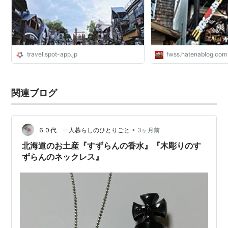
travel.spot-app.jp
fwss.hatenablog.com
関連ブログ
•
６０代 一人暮らしのひとりごと
3ヶ月前
北海道のお土産『すずらんの香水』『木彫りのす
ずらんのネックレス』