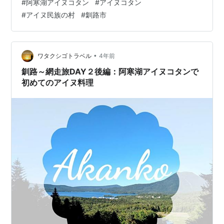
#
阿寒湖アイヌコタン
#
アイヌコタン
#
アイヌ民族の村
#
釧路市
•
ワタクシゴトラベル
4年前
釧路～網走旅DAY２後編：阿寒湖アイヌコタンで
初めてのアイヌ料理