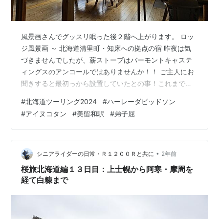
風景画さんでグッスリ眠った後２階へ上がります。 ロッ
ジ風景画 ～ 北海道清里町・知床への拠点の宿 昨夜は気
づきませんでしたが、薪ストーブはバーモントキャステ
ィングスのアンコールではありませんか！！ ご主人にお
聞きすると最初っから設置していたとの事！これまで
は、薪ストーブいいな！と思う程度だったのでしょう
#
北海道ツーリング2024
#
ハーレーダビッドソン
か？？ 此処２年ほど薪ストーブへの憧れが募っておりま
#
アイヌコタン
#
美留和駅
#
弟子屈
す。 現在の家ではどう考えても薪ストーブを設置するの
は現実的ではなく（苦情覚悟でもオブジェになってもい
いから、と考えても）済む場所と家を変えるしか薪スト
ーブでの生活は実現できません。 昨夜の食事もヘルシー
•
シニアライダーの日常・Ｒ１２００Ｒと共に
2年前
で美味しかったですが、朝食も変わらず美味…
桜旅北海道編１３日目：上士幌から阿寒・摩周を
経て白糠まで