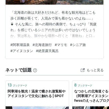
「北海道の旅は大好きだけれど、有名な観光地はどこも
歩く距離が長くて、人混みで落ち着かないのよね……」
🍵 そんな風に、旅への期待の裏側で、ちょっぴり「気疲
れ」を感じているシニアの方は多いのではないでしょう
か。実は私も、賑やかな場所へ行くと「素敵ね」と口で
は言いつつ、心の中では「どこか静かに座れる場所はな
#
阿寒湖温泉
#
北海道旅行
#
マリモ
#
シニア旅
いかしら」なんて、すぐに椅子を探してしまったりしま
#
アイヌコタン
#
絶景露天風呂
す。 😅 でも、今回ご紹介する**「阿寒湖（あかんこ）温
泉」**は、そんな私たち世代のわがままを優しく受け止
めてくれる、道内でも稀有な場所なんです。マリモで知
ネットで話題
もっと見る
られるこの湖畔には、ただ眺めるだけではない、五感に
染み渡る「静寂の癒やし」があります。 …
13
8
ブックマーク
ブックマーク
阿寒湖を観光！温泉で癒され遊覧船や
なつかしの北海道ぐる
アイヌコタンで文化に触れる | SPOT
（阿寒湖アイヌコタン 
fwssのえっさんブロ