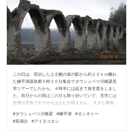
この日は、宿泊した上士幌の道の駅から約２０ｋｍ離れ
た糠平湖源泉郷５時２０分集合でタウシュベツ川橋梁見
学ツアーでしたから、４時半には起きて身支度をしまし
た。前日からの雨はこの日も降り続いていて、見学には
生憎の天気ですがそれは止むを得ません。 大きな車両は
使えないような悪路を８人乗りのワゴン車で移動するこ
#
タウシュベツ川橋梁
#
糠平湖
#
オンネトー
とから、ツアー定員は７名と少人数ですが、今回は私含
#
双湖台
#
アイヌコタン
めて６名参加でした。連休明けの初日ですし、天気も悪
かったですからこんなものでしょう。朝は冷えると言わ