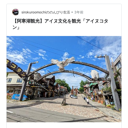
れましたので上下ヒートテックを着込み、インナーダウ
ンを重ね着して行ったのですが、雨のためにむしろ冷え
•
sirokuroomochiののんびり生活
3年前
込みは緩んでいたようです。 下の２枚の写真は１０…
【阿寒湖観光】アイヌ文化を観光「アイヌコタ
ン」