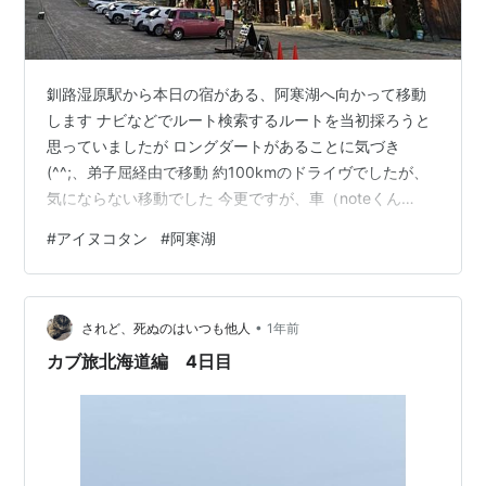
釧路湿原駅から本日の宿がある、阿寒湖へ向かって移動
します ナビなどでルート検索するルートを当初採ろうと
思っていましたが ロングダートがあることに気づき
(^^;、弟子屈経由で移動 約100kmのドライヴでしたが、
気にならない移動でした 今更ですが、車（noteくん
(^^;）も良かったんだと思います(^^) で、阿寒湖。アイヌ
#
アイヌコタン
#
阿寒湖
コタン。 木彫りを中心としたお土産屋さんが集まり、ア
イヌの踊りも見られたりするとか 平日で、道中の道がと
ても順調だったので、 人出にちょっと驚きましたが、い
•
いものを見られたと思いました ★入口にあるゲート
されど、死ぬのはいつも他人
1年前
カブ旅北海道編 4日目