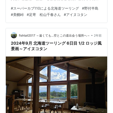
眠れば回復するでしょう。現在うな重を食べています
#
スーパーカブ110による北海道ツーリング
#
野付半島
が、かなり美味しいです。 カブ旅北海道編 4日目の模様
#
美幌峠
#
足寄 松山千春さん
#
アイヌコタン
を。不穏な影が垣間見えていますが、とりあえず平和で
す。 中標津町の想像以上に良かったホテル・クテクンを
出発し、野付半島へ。早めに出立したので混雑もなく平
和に到着出来ました。残念な事態も。干潮で、野付半島
•
fishtail2017 ～遠くても…空とこの道出会う場所へ～
2年前
本来の姿を見ることができませんでした。ここ…
2024年9月 北海道ツーリング 6日目 1/2 ロッジ風
景画～アイヌコタン