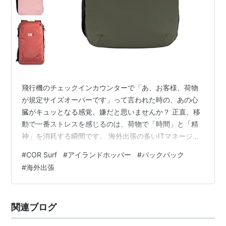
飛行機のチェックインカウンターで「あ、お客様、荷物
が規定サイズオーバーです」って言われた時の、あの心
臓がキュッとなる感覚、嫌だと思いませんか？ 正直、移
動で一番ストレスを感じるのは、荷物で「時間」と「精
神」を消耗する瞬間です。 海外出張の多いITマネージャ
ーとして、時間厳守は鉄則。これまで、機内持ち込みで
#
COR Surf
#
アイランドホッパー
#
バックパック
引っかかったり、預けた荷物がロストバゲージして現地
#
海外出張
で冷や汗をかいた経験があるからこそ、荷物による「地
獄のループ」から解放されたいと強く願っています。 荷
物ストレスを終わらせる。COR Surfの「旅の最適解」 IT
関連ブログ
のマネジメントという仕事柄、常に「効率化」と「構造
化」を考えています。移動の荷物…