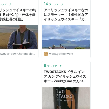
14
ックマーク
ブックマーク
リッシュウイスキーの匂
アイリッシュウイスキーなの
るσ(^◇^;) - 死体を愛
にスモーキー！？個性的なア
小娘社長の日記
イリッシュウイスキー『カネ
マラ Connemara』 |
Yaffee’s whisky blog
wever-down.hatenablog.com
www.yaffee.work
6
ブックマーク
TWOSTACKS ドラム イン
ア カン アイリッシュウイス
キー - ZeekなGoe のんべぇ
ブログ