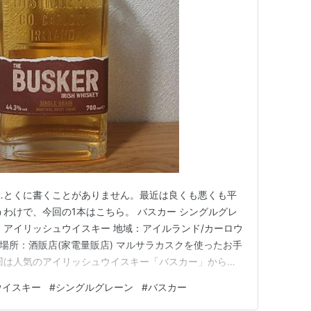
……とくに書くことがありません。最近は良くも悪くも平
うわけで、今回の1本はこちら。 バスカー シングルグレ
・アイリッシュウイスキー 地域：アイルランド/カーロウ
入場所：酒販店(家電量販店) マルサラカスクを使ったお手
回は人気のアイリッシュウイスキー「バスカー」から、
バスカー シングルグレーン』です。 商品名は「バスカ
ウイスキー
#
シングルグレーン
#
バスカー
はロイヤルオーク蒸留所(2016年操業開始)。ロイヤ