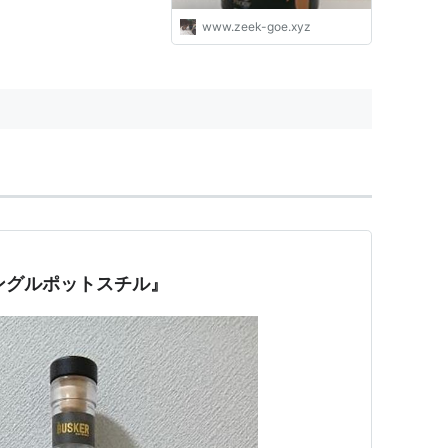
www.zeek-goe.xyz
ングルポットスチル』