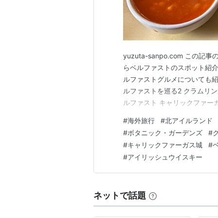
yuzuta-sanpo.com 
らベルファストのスポット紹介
ルファストグルメについても紹
ルファストを巡る2 クラムリ
ルファスト キャリックファーガス
Harlem Cafe Ragin' Ra
#
海外旅行
#
北アイルランド
所 まず紹介するのは、ベルフ
#
ボタニック・ガーデンズ
#
#
キャリックファーガス城
#
#
アイリッシュウイスキー
ネットで話題