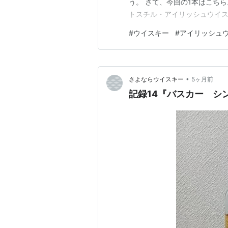
う。 さて、今回の1本はこちら
トスチル・アイリッシュウイスキ
くらい 購入場所：酒販店(家電
#
ウイスキー
#
アイリッシュ
キー 前回に引き続き「バスカ
comichi-nomikaki.h…
•
さよならウイスキー
5ヶ月前
記録14『バスカー シ