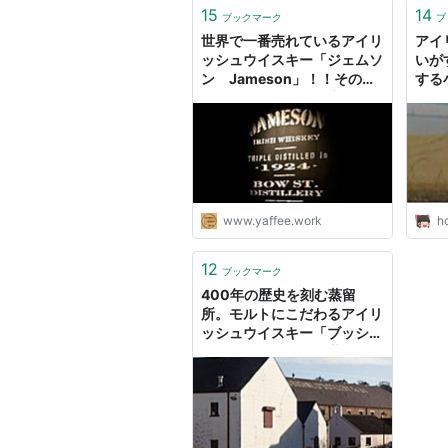
15
14
ブックマーク
ブ
世界で一番売れているアイリ
アイ
ッシュウイスキー「ジェムソ
いがす
ン Jameson」！！その特
する
徴とストーリーを徹底解
説！！ | Yaffee’s whisky
blog
www.yaffee.work
ho
12
ブックマーク
400年の歴史を刻む蒸留
所。モルトにこだわるアイリ
ッシュウイスキー「ブッシュ
ミルズ Bushmills 蒸留
所」 | Yaffee’s whisky blog