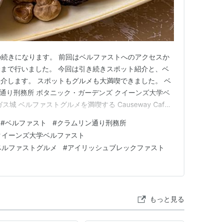
この記事の続きになります。 前回はベルファストへのアクセスか
まで行いました。 今回は引き続きスポット紹介と、ベ
介します。 スポットもグルメも大満喫できました。 ベ
ン通り刑務所 ボタニック・ガーデンズ クイーンズ大学ベ
城 ベルファストグルメを満喫する Causeway Cafe
men Darcy's Belfast ベルファストを巡る2 クラムリン通り刑務
#
ベルファスト
#
クラムリン通り刑務所
ァスト中心部からトラム…
クイーンズ大学ベルファスト
ベルファストグルメ
#
アイリッシュブレックファスト
もっと見る