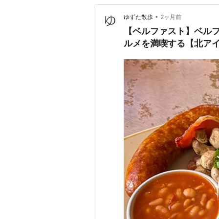
•
ゆずた散歩
2ヶ月前
【ベルファスト】ベル
ルメを満喫する【北ア