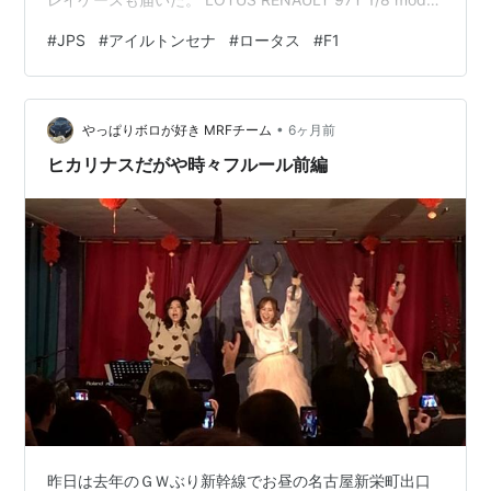
これだけを組み込めば完成となる訳だが・・・ 問題発
#
JPS
#
アイルトンセナ
#
ロータス
#
F1
生！ LOTUS RENAULT 97T 1/8 model 細かな部分で納得
いかない箇所も今迄有ったが 何とか形になって残すとこ
ろカウルを装着するのみだが・・・ LOTUS RENAULT…
•
やっぱりボロが好き MRFチーム
6ヶ月前
ヒカリナスだがや時々フルール前編
昨日は去年のＧＷぶり新幹線でお昼の名古屋新栄町出口