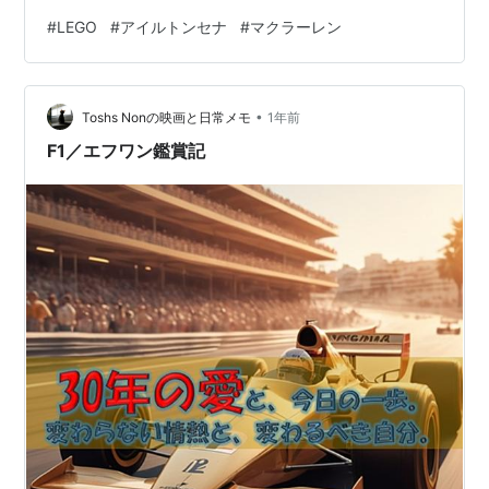
鉄道や家などのLEGOオリジナルのもの。映画などの実在
#
LEGO
#
アイルトンセナ
#
マクラーレン
するものではないやつです。これがLEGOが好きなきっか
けであり、最近では実在するロケットや映画ものなんか
が好きですね。この辺りの大人向けのシリーズはサイズ
•
感も良いのですが、わりと良い値段ですので買うのはた
Toshs Nonの映画と日常メモ
1年前
まにといった感じです。 LEGOの醍醐味は作って分解し
F1／エフワン鑑賞記
て、別のものを作ってと、どん…