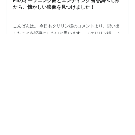
F1のオープニング曲とエンディング曲を調べてみ
たら、懐かしい映像を見つけました！
こんばんは。 今日もクリリン様のコメントより、思い出
したことを記事にしたいと思います。 （クリリン様、い
つもありがとうございます） bigmemo.hatenablog.com
フジテレビF1グランプリのテーマソング。 T-SQUAREの
TRUSH。 これは、もう何度聞いたことか笑。 F1と言え
ば、T-SQUAREですね。 TRUSH聴いただけで、F1のイメ
#
F1
#
T-SQUARE
#
TRUSH
#
In Tis Country
ージ出てきますね笑。 そして、今回自分が思い出したこ