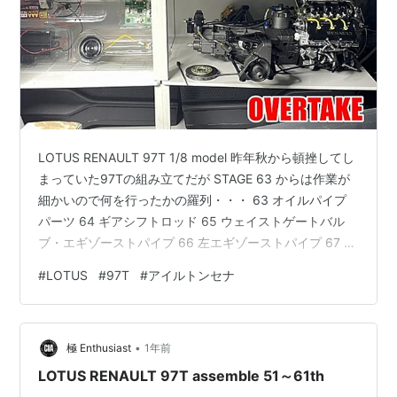
LOTUS RENAULT 97T 1/8 model 昨年秋から頓挫してし
まっていた97Tの組み立てだが STAGE 63 からは作業が
細かいので何を行ったかの羅列・・・ 63 オイルパイプ
パーツ 64 ギアシフトロッド 65 ウェイストゲートバル
ブ・エギゾーストパイプ 66 左エギゾーストパイプ 67 左
バンクターボチャージャー（１） 68 左バンクターボチ
#
LOTUS
#
97T
#
アイルトンセナ
ャージャー（２） 69 左バンクインタークーラー（１）
70 左バンクインタークーラー（２） 71 インタークーラ
ー供給ダクトの組み立て 72 エンジンコントロールユニッ
•
ト（ECU） 73 左サイドポッドの取り付け 74 左ラジエー
極 Enthusiast
1年前
ター…
LOTUS RENAULT 97T assemble 51～61th