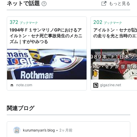
ネットで話題
もっと見る
リングコラム（操舵軸）の破損」「タイヤの温度低下に
よる車高の変化」「路面の底付き（ボトミ…
372
202
ブックマーク
ブックマーク
1994年Ｆ１サンマリノGPにおけるア
アイルトン・セナが記
イルトン・セナ死亡事故発生のメカニ
の走りを光と当時のエ
ズム｜すがやみつる
note.com
gigazine.net
関連ブログ
•
kurumanyan’s blog
2ヶ月前