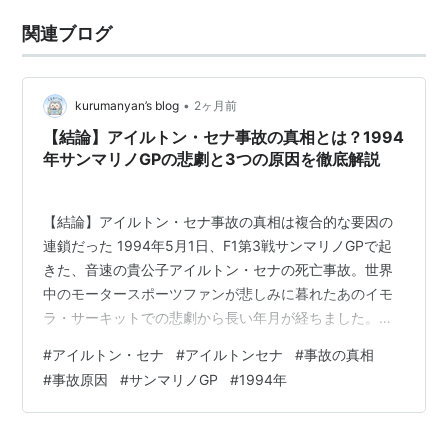
関連ブログ
•
kurumanyan’s blog
2ヶ月前
【結論】アイルトン・セナ事故の真相とは？1994
年サンマリノGPの悲劇と3つの原因を徹底解説
【結論】アイルトン・セナ事故の真相は複合的な要因の
連鎖だった 1994年5月1日、F1第3戦サンマリノGPで起
きた、音速の貴公子アイルトン・セナの死亡事故。世界
中のモータースポーツファンが悲しみに暮れたあのイモ
ラ・サーキットでの悲劇から長い年月が経ちました。し
かし、今でも「なぜあのような偉大なドライバーが壁に
#
アイルトン・セナ
#
アイルトンセナ
#
事故の真相
激突したのか」という事故の真相について、多くの議論
#
事故原因
#
サンマリノGP
#
1994年
が交わされ続けています。 結論から先にお伝えすると、
アイルトン・セナの事故原因は、単一の単純な人為的ミ
スや機械的トラブルではありません。現在では「ステア