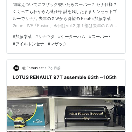
間違えついでにマザック覗いたらスーパー７ セナ仕様？
ぐぐってもわからん謎仕様 謎を残したままサンセットブ
ルーでリナ活 去年のＧＷから待望の FleuR×加藤梨菜
2man LIVE「Fusion」今回はvol.2 第１部は去年のＧＷぶ
りタオルフルフルＦｌｅｕＲ(フルール) 衣装は原始人と
#
加藤梨菜
#
リナウタ
#
ケーターハム
#
スーパー7
か言われてたけどアラビアンらしいです そして２部は京
#
アイルトンセナ
#
マザック
都ワンマンぶり加藤梨菜ちゃん こちらも撮影可能曲はみ
んな撮影しながらタオルフルフル ３部はバレンタインデ
ーの１日後という事でチョコレート衣装でコラボ ラスト
は make me smileとSymphony を３…
•
極 Enthusiast
7ヶ月前
LOTUS RENAULT 97T assemble 63th～105th