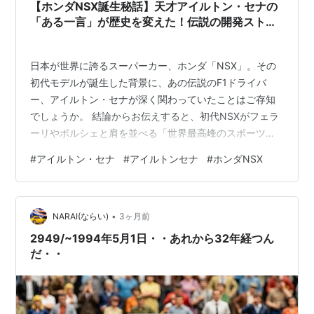
【ホンダNSX誕生秘話】天才アイルトン・セナの
「ある一言」が歴史を変えた！伝説の開発ストー
リー
日本が世界に誇るスーパーカー、ホンダ「NSX」。その
初代モデルが誕生した背景に、あの伝説のF1ドライバ
ー、アイルトン・セナが深く関わっていたことはご存知
でしょうか。 結論からお伝えすると、初代NSXがフェラ
ーリやポルシェと肩を並べる「世界最高峰のスポーツカ
ー」として完成したのは、セナによる妥協なき“ダメ出
#
アイルトン・セナ
#
アイルトンセナ
#
ホンダNSX
し”があったからです。もし彼のアドバイスが無ければ、
NSXは全く違うクルマになっていたかもしれません。 本
記事では、「ホンダ NSX 誕生秘話 アイルトン・セナ」
•
というテーマで、天才ドライバーとホンダ開発陣が織り
NARAI(ならい)
3ヶ月前
なした熱い開発ストーリーを紐解いていきます。鈴鹿サ
2949/~1994年5月1日・・あれから32年経つん
ーキットでの衝撃的なテストドライ…
だ・・