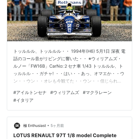
トッルルル、トッルルル・・ 1994年(H6) 5月1日 深夜 電
話のコール音がリビングに響いた・・ ※ウィリアムズ・
ルノー「FW16B」CarNo:２セナ車 1/43 トッルルル、ト
ッルルル・・ガチャ! ・・はい・・あっ、オマエか・・ウ
ン・・ウン・・オレも今観てた・・ウン・・信じられん
な・・ウン・・判った・・またな・・ガチャ・・ 同僚か
#
アイルトンセナ
#
ウィリアムズ
#
マクラレーン
らだった。内容は、F1レーサー、アイルトンセナがサン
#
イタリア
マリノGPで事故死したと、悲報を知らせる電話だっ
た・・ [当時の事は今でも鮮明に覚えていて、同時期ワタ
シも衛星TV中継でレースシーンをリアルタイムで観てい
た。そんな事で、そのアクシデントは知ってはいた・・
•
極 Enthusiast
5ヶ月前
本当…
LOTUS RENAULT 97T 1/8 model Complete