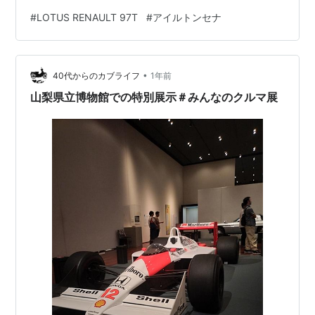
いた。 ギアセレクター テールライト ギアボックスオイ
#
LOTUS RENAULT 97T
#
アイルトンセナ
ルクーラー トランスミッションオイルホース等取り付け
左リアサスペンションアーム スプリング、ショックアブ
ソーバー ドライブシャフト等取り付け 金属製パーツ同士
•
の取り付けはネジとネジ穴の嵌合精度が甘く 最後迄ネジ
40代からのカブライフ
1年前
が入って行かなかったり必要以上にトルクを掛けないと
山梨県立博物館での特別展示＃みんなのクルマ展
回らなかったり毎回結構苦…