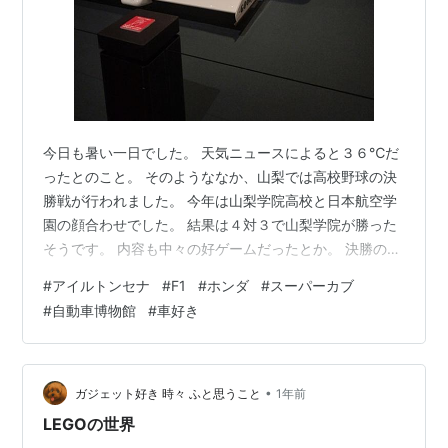
今日も暑い一日でした。 天気ニュースによると３６℃だ
ったとのこと。 そのようななか、山梨では高校野球の決
勝戦が行われました。 今年は山梨学院高校と日本航空学
園の顔合わせでした。 結果は４対３で山梨学院が勝った
そうです。 内容も中々の好ゲームだったとか。 決勝の舞
台に立てる選手達はそれぞれが思い出に残る日になった
#
アイルトンセナ
#
F1
#
ホンダ
#
スーパーカブ
と思います。 今後の人生の糧になればいいと思いまし
#
自動車博物館
#
車好き
た。 個人的には今日は、午前中タクシーで家にカブを取
りに行き、山梨県立博物館へ行ってきました。 タクシー
ではドライバーさんと世間話をしながらの移動でした。
高齢の運転手さんで、多分話がしたかったんだと感じま
•
ガジェット好き 時々 ふと思うこと
1年前
した。 山梨県立博物館では特別展…
LEGOの世界