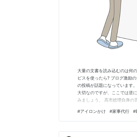
大量の文書を読み込むのは何の
ビスを使ったら? ブログ激励
の投稿が話題になっています
大切なのですが、ここでは逆
みましょう。 高市総理自身の
ら深夜まで読み続け 与党審査
#
アイロンかけ
#
家事代行
#
資料読みやペン入れ 書類の山
溜まってしまったメール処理で