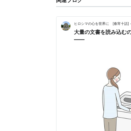
関連ブログ
ヒロシマの心を世界に [春宵十話]
大量の文書を読み込むの
――