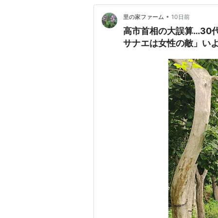
•
里の家ファーム
10日前
高市首相の大誤算…30
サナエは女性の敵」い