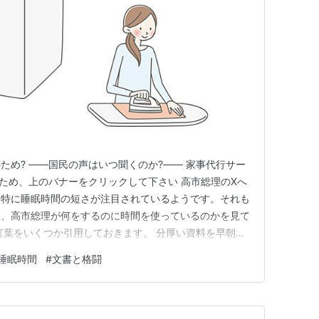
ため? ――国民の声はいつ聞くのか?―― 家事代行サー
のため、上のバナーをクリックして下さい 高市総理のXへ
。特に睡眠時間の短さが注目されているようです。それも
に、高市総理が何をするのに時間を使っているのかを見て
言葉をいくつか引用しておきます。 分厚い資料を早朝か
で加筆修正された部分を熟読検討する 国会答弁に備えた
睡眠時間
#
文書と格闘
と格闘 3本の文書の最終案を再度読み込んだり 数千通も
 それも「…