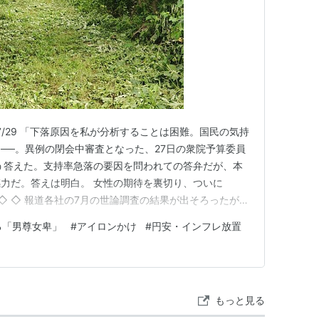
6/07/29 「下落原因を私が分析することは困難。国民の気持
──。異例の閉会中審査となった、27日の衆院予算委員
う答えた。支持率急落の要因を問われての答弁だが、本
力だ。答えは明白。 女性の期待を裏切り、ついに
◇ ◇ 報道各社の7月の世論調査の結果が出そろったが、
。読売新聞は前回6月から12ポイント減、日経新聞が10
る「男尊女卑」
#
アイロンかけ
#
円安・インフレ放置
達し、不支持率はそれぞれ10ポイント以上増えた。 興味
もっと見る