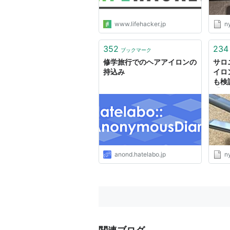
www.lifehacker.jp
ny
352
234
ブックマーク
修学旅行でのヘアアイロンの
サロ
持込み
イロ
も検
【SA
ンガ
電の
anond.hatelabo.jp
ny