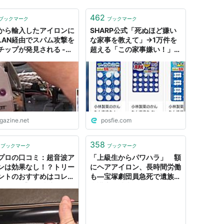
462
ブックマーク
ブックマーク
から輸入したアイロンに
SHARP公式「死ぬほど嫌い
LAN経由でスパム攻撃を
な家事を教えて」→1万件を
チップが発見される -
超える「この家事嫌い！」が
AZINE
集まる「掃除、皿洗い、アイ
ロン、ミシン…」
igazine.net
posfie.com
358
ブックマーク
ブックマーク
プロの口コミ：超音波ア
「上級生からパワハラ」 額
ンは効果なし！？トリー
にヘアアイロン、長時間労働
ントのおすすめはコレ！
も―宝塚劇団員急死で遺族側
REPRO】 ｜ 東京ナイ
弁護士：時事ドットコム
ガールズ｜脱毛器と美容
の口コミ紹介サイト