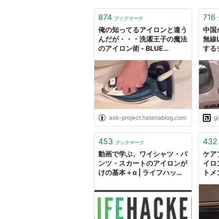
874
716
ブックマーク
俺の知ってるアイロンと違う
中国
んだが・・・洗濯王子の魔法
無線
のアイロン術 - BLUE
する
PLANET
GIG
aok-project.hatenablog.com
g
453
432
ブックマーク
動画で学ぶ、ワイシャツ・パ
ケア
ンツ・スカートのアイロンが
イロ
けの基本＋α | ライフハッカ
トメ
ー・ジャパン
【CA
ロン
家電