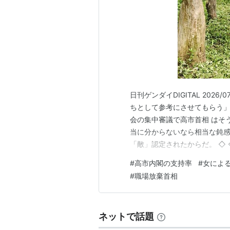
日刊ゲンダイDIGITAL 202
ちとして参考にさせてもらう」
会の集中審議で高市首相 はそ
当に分からないなら相当な鈍感
「敵」認定されたからだ。 ◇ 
高市内閣の支持率は軒並み急落
#
高市内閣の支持率
#
女によ
ポイント減と下げ幅は2ケタに
#
職場放棄首相
深いのは結果の性別差だ。…
ネットで話題