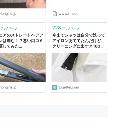
longirls.jp
www.jiji.com
228
ブックマーク
ブックマーク
ニアのストレートヘアア
今までシャツは自分で洗って
ンは痛む！？悪い口コミ
アイロンあててたんだけど、
証してみた
クリーニングに出すと160円
LONIA】 ｜ 東京ナイロ
とかでやってもらえるよと聞
ールズ｜脱毛器と美容家
き、持ってってみたら800
口コミ紹介サイト
円もした話
longirls.jp
togetter.com