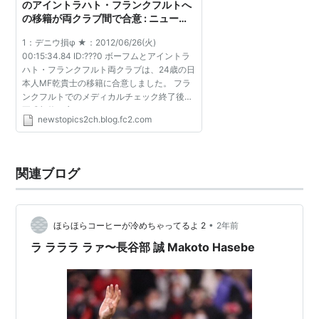
のアイントラハト・フランクフルトへ
いる。
の移籍が両クラブ間で合意 : ニュース
トピックス2ch - 2ちゃんまとめ
1：デニウ損φ ★：2012/06/26(火)
00:15:34.84 ID:???0 ボーフムとアイントラ
2．その他の部門
ハト・フランクフルト両クラブは、24歳の日
本人MF乾貴士の移籍に合意しました。 フラ
独立子会社化した
プロサッカー部門
のほかに、陸上競
ンクフルトでのメディカルチェック終了後に
技・体操・バスケットボールなど10数種の競技セクショ
正式契約を交わします。 ■ソース アイント
newstopics2ch.blog.fc2.com
ラハト・フランクフルト公式
ンを持つ総合スポーツクラブである。
http://www.eintracht.de/aktuell/38324/ 引...
関連ブログ
•
ほらほらコーヒーが冷めちゃってるよ 2
2年前
ラ ラララ ラァ〜長谷部 誠 Makoto Hasebe