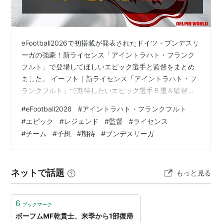
ドイツ・ブンデスリーガ 1回
1958-59,
eFootball2026で初搭載が発表されたドイツ・ブンデスリ
DFBポカール 4回
ーガの強豪！新ライセンス「アイントラハト・フランク
1973-74, 1974-75, 1980-81, 1987-88,
フルト」で登場してほしいエピック選手と監督をまとめ
ました。 イーフト｜新ライセンス「アイントラハト・フ
国際タイトル
ランクフルト」で期待したいエピック選手５選＆監督３
UEFAカップ 1回
選 イーフト｜新ライセンス「アイントラハト・フランク
#
eFootball2026
#
アイントラハト・フランクフルト
1979-80
フルト」で期待したいエピック選手５選＆監督３選 エピ
#
エピック
#
レジェンド
#
監督
#
ライセンス
ック選手 １）長谷部誠（2014−2024）｜日本 ２）オー
UEFAインタートトカップ 1回
#
チーム
#
予想
#
期待
#
ブンデスリーガ
ガスティン・オコチャ（1992−1996）｜ナイジェリア
1967
３）高原直泰（2006‐2008）｜日本 ４）ユルゲン・グラ
ボウスキ（1965-1980）｜ドイツ ５）ケヴィン…
その他
ネットで話題
もっと見る
かつて高原直泰と稲本潤一が在籍し、2012-13シーズン
より乾貴士が在籍している。1990年代半ばからブンデ
6
ブックマーク
スリーガ1部と2部を行き来するヨーヨークラブになって
ボーフムMF乾貴士、来季から1部復帰