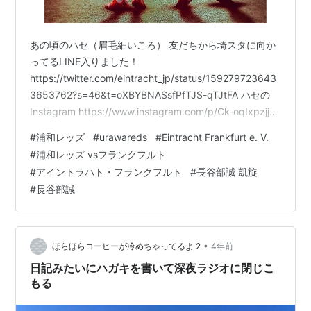
あの頃のハセ（眉毛細いころ） 友だちから埼スタに向か
ってるLINE入りました！
https://twitter.com/eintracht_jp/status/159279723643
3653762?s=46&t=oXBYBNASsfPfTJS-qTJtFA ハセの
Instagram https://www.instagram.com/p/Ck-oqIxpzjj/?
igshid=YmMyMTA2M2Y= ブンデスリーガジャパンツアー
#
浦和レッズ
#
urawareds
#
Eintracht Frankfurt e. V.
2022 powered by スカパーJSAT 『さいたまシティカッ
#
浦和レッズ vsフランクフルト
プ 浦和レッドダイヤモンズ vs アイントラハト・フラン
#
アイントラハト・フランクフルト
#
長谷部誠 凱旋
クフルト』 あと少しで始まるね〜。今頃…
#
長谷部誠
•
ほらほらコーヒーが冷めちゃってるよ 2
4年前
日記みたいにハガキを書いて深夜ラジオに閉じこ
もる