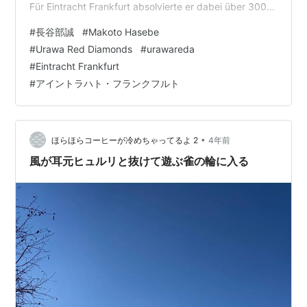
Für Eintracht Frankfurt absolvierte er dabei über 300
Pflichtspiele.Zur Meldung:
#
長谷部誠
#
Makoto Hasebe
https://t.co/SD21ctW19d#SGE…
#
Urawa Red Diamonds
#
urawareda
#
Eintracht Frankfurt
#
アイントラハト・フランクフルト
•
ほらほらコーヒーが冷めちゃってるよ 2
4年前
風が耳元ヒュルリと抜けて遊ぶ雀の輪に入る