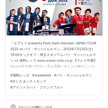
『エアトリ presents Paris Saint-Germain JAPAN TOUR
2022 vs パリ・サン=ジェルマン』2022年7月23日(土)
19:00キックオフ・埼玉スタジアムパリ・サン=ジェルマ
ン vs 浦和レッズ www.urawa-reds.co.jp 【テレビ中継】
Paravi(生中継) 19:00～ 私は高橋一生くんの舞台ニーゼ
ロニーゼロがあるので観れません。 ↑『２０２０』18時
#
浦和レッズ
#
urawareds
#
パリ・サン=ジェルマン
からのライブ配信を観ました。仕事しながらだったの
#
さいたまシティカップ
で、途中見れなかったり、声のみだったり。土曜日が楽
#
アイントラハト・フランクフルト
しみです。 ↑配信が終わりTwitter見たら… 「リカルド
ロドリゲス監督が、7/21…
•
マルジャンの雑記
4年前