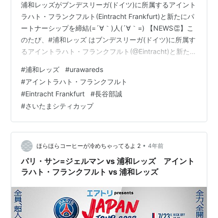
浦和レッズがブンデスリーガ(ドイツ)に所属するアイント
ラハト・フランクフルト(Eintracht Frankfurt)と新たにパ
ートナーシップを締結(=´∀｀)人(´∀｀=) 【NEWS👏】こ
のたび、#浦和レッズ はブンデスリーガ(ドイツ)に所属す
るアイントラハト・フランクフルト(@Eintracht)と新たに
パートナーシップを締結いたしました♦️🤝🇩🇪11/16(水)の
#
浦和レッズ
#
urawareds
さいたまシティカップでの対戦がパートナーシップのキ
#
アイントラハト・フランクフルト
ックオフです🏟️🔻詳細
#
Eintracht Frankfurt
#
長谷部誠
https://t.co/y6YfSWn7pm#urawareds
#
さいたまシティカップ
pic.twitter.com/qkjYqLT6CI — 浦和レッズオフィシャル
(@…
•
ほらほらコーヒーが冷めちゃってるよ 2
4年前
パリ・サン=ジェルマン vs 浦和レッズ アイント
ラハト・フランクフルト vs 浦和レッズ