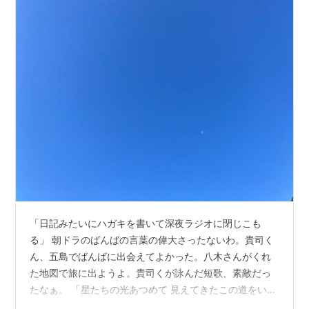
「日記みたいにハガキを書いて深夜ラジオに閉じこも
る」 朝ドラのばんばの言葉の偉大さったないわ。貴司く
ん、五島でばんばに出会えてよかった。八木さんがくれ
た地図で旅に出ようよ。貴司くが詠んだ短歌、素敵だっ
たなぁ。 「星たちの光あつめて 見えてきたこの道をいく
明日の僕」by梅津貴司 デラシネに飾られていた八木さん