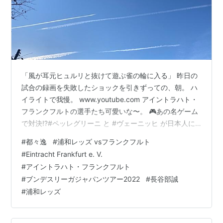
「風が耳元ヒュルリと抜けて遊ぶ雀の輪に入る」 昨日の
試合の録画を失敗したショックを引きずっての、朝。 ハ
イライトで我慢。 www.youtube.com アイントラハト・
フランクフルトの選手たち可愛いな〜。 🎮あの名ゲーム
で対決⁉️#ペッレグリーニ と #ヴェーニッヒ が日本人に
馴染みある名ゲーム「太鼓の達人」で勝負🥁💥果たして
#
都々逸
#
浦和レッズ vsフランクフルト
勝つのは😏🇯🇵#SGE | #グーデ日本 | #ブンデスリーガジ
#
Eintracht Frankfurt e. V.
ャパンツアー2022 | #アイントラハト | #フランクフルト
#
アイントラハト・フランクフルト
| #スカパーpic.twitter.com/jnvovTQNhZ — Eintracht
#
ブンデスリーガジャパンツアー2022
#
長谷部誠
Frankfurt (@eintracht_jp…
#
浦和レッズ