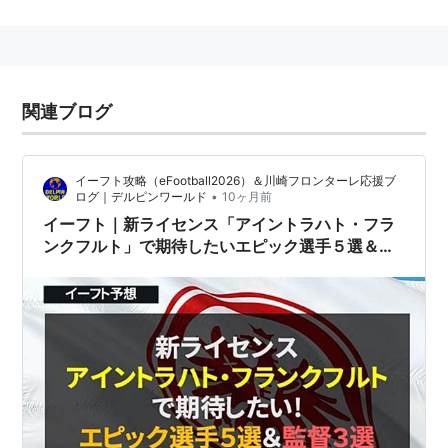
クラブ概要
正式名称 （メインクラブ）： Eintracht Frankfurt e.V.
正式名称 （
プロサッカー部門
）： Eintracht Frankfurt
Fußball AG
関連ブログ
愛称 ： SGE, Die Adler
クラブカラー ： 赤・黒
イーフト攻略（eFootball2026）＆川崎フロンターレ応援ブ
創設 ： 1899年3月8日
•
ログ｜デルピンワールド
10ヶ月前
本拠地 ： Frankfurt am Main, Land Hessen （
フラン
イーフト｜新ライセンス「アイントラハト・フラ
ンクフルト」で期待したいエピック選手５選＆監
クフルト・アム・マイン
、
ヘッセン州
）
督３選
スタジアム ： Commerzbank-Arena （コメルツバン
ク・アレーナ） ※命名権なし： Waldstadion （ヴァ
ルトシュタディオン）
収容人数 ： 51,500人
国内タイトル