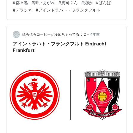
#
都々逸
#
舞いあがれ
#
貴司くん
#
短歌
#
ばんば
の歌たち。 嬉しさは忘れんために悲しさは忘れるために
#
デラシネ
#
アイントラハト・フランクフルト
短歌にしてみ八木さん…貴司くんの気持ちを思うと、つ
らいです。。「デラシネ」には、こんな短歌も飾られて
いました。#朝ドラ #舞いあがれ #舞いあがれ美術図鑑
pic.twitter.com/Z5q8NOButh — 朝ドラ｢舞いあがれ！｣
•
ほらほらコーヒーが冷めちゃってるよ 2
4年前
…
アイントラハト・フランクフルト Eintracht
Frankfurt