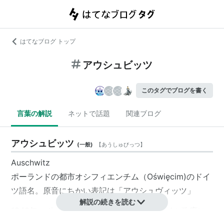
はてなブログ トップ
アウシュビッツ
このタグでブログを書く
言葉の解説
ネットで話題
関連ブログ
アウシュビッツ
(
一般
)
【
あうしゅびっつ
】
Auschwitz
ポーランドの都市オシフィエンチム（Oświęcim)のドイ
ツ語名。原音にちかい表記は「
アウシュヴィッツ
」
解説の続きを読む
1940年、ポーランドを占領したナチス・ドイツ政府に