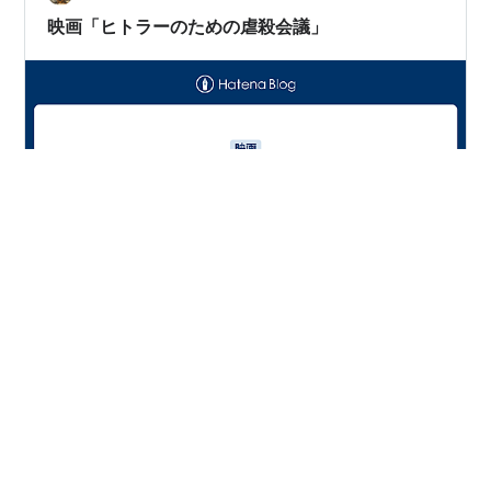
客が感じるのは恐怖 か、不安か、それとも無関心か？ 壁
映画「ヒトラーのための虐殺会議」
を隔てたふたつの世…
前から気になっていた作品でしたので視聴。 youtu.be 内
容はタイトル通り、1942年に開催された「ヴァンゼー会
議」を、戦後一部だけ残っていた議事録のコピーを元に
作られたそうな。 ドイツではテレビ映画として制作され
たものを、日本では劇場公開作品になっている。おそら
くだけど「十二人の怒れる男」をベースにして、男たち
#
映画
#
ヒトラーのための虐殺会議
#
ヴァンゼー会議
が熱心にある議題を話合う。なんだろうな、議題の内容