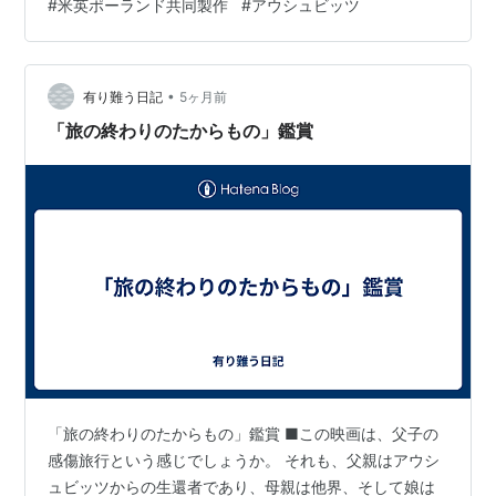
#
米英ポーランド共同製作
#
アウシュビッツ
て残酷なことが行われている収容所のすぐ隣で、あまり
に平和で幸福そうな生活が営まれる。その異常さに息が
詰まるほどの緊迫感を感じる。 収容所長はどこにでもい
•
そうな、家族思いの父親だ。その男が電話で焼却炉につ
有り難う日記
5ヶ月前
いての指示を部下に伝えたりする。何の感情も感じさせ
「旅の終わりのたからもの」鑑賞
ず、全く事務的な声色で。 家族…
「旅の終わりのたからもの」鑑賞 ■この映画は、父子の
感傷旅行という感じでしょうか。 それも、父親はアウシ
ュビッツからの生還者であり、母親は他界、そして娘は