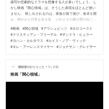
描写や悲劇的なドラマを想像する人が多いでしょう。 し
かし映画『関心領域』は、そうした表現をほとんど使い
ません。 映し出されるのは、家族が庭で遊び、食卓を囲
み、穏やかな日常を送る姿。 けれどその家の壁の向こう
には、アウシュビッツ強制収容所が存在しています。 本
#
映画
#
関心領域
#
アウシュビッツ
#
ホロコースト
作は、歴史的悲劇を加害者側の日常から描くという極め
#
クリスティアン・フリーデル
#
ザンドラ・ヒュラー
て異例の視点で、観る者に強烈な問いを突きつける作品
#
ヨハン・カルタウス
#
ルイス・ノア・ヴィッテ
です。 この記事では映画『関心領域』の作品概要、出演
#
ネレ・アーレンスマイヤー
#
ジョナサン・グレイザー
者、全編あらすじ（ネタバレ）、作品が伝えたかったこ
とを詳しく解説します。 ※本ページはネタバレを含みま
す。 ※本ページはプロモーションが含ま…
•
聴刻堂のひとりごと
5ヶ月前
映画「関心領域」