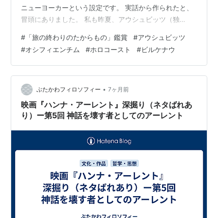
ニューヨーカーという設定です。 実話から作られたと、
冒頭にありました。 私も昨夏、アウシュビッツ（独
語）、ポーランド語ではオシフィエンチムに行ってきた
#
「旅の終わりのたからもの」鑑賞
#
アウシュビッツ
こともあり、興味津々で鑑賞してきたことでした。 父は
#
オシフィエンチム
#
ホロコースト
#
ビルケナウ
強制収容所にトラウマめいたものがあったのですが、次
第に過去と対峙していくという、そして娘は父の気持ち
を理解していくという流れでしょうか。 ワルシャワの飛
行場から始まり、父子のアウシュビッツまでの旅が始ま
•
ぶたかわフィロソフィー
7ヶ月前
りました。 途中、クラクフの町も写りました…
映画『ハンナ・アーレント』深掘り（ネタばれあ
り）ー第5回 神話を壊す者としてのアーレント