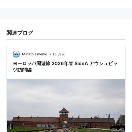
よってここにもともとあったポーランド軍の兵舎を利用
して、強制収容所が設置された。
1942年、大規模な拡張がおこなわれ、主にユダヤ人を
対象とするヨーロッパ最大の
絶滅収容所
へと変貌した。
関連ブログ
ここへはヨーロッパ各地からユダヤ人が移送された。
「アウシュビッツ」という場合、単なる地名ではな
くこの収容所、そこで遂行された所業を指すことが
•
Minato's memo
1ヶ月前
多い。
ヨーロッパ周遊旅 2026年春 SideA アウシュビッ
ツ訪問編
世界遺産のうち歴史文化遺産（ただし負の遺産）に第１
番目で登録された。現在はポーランド国立オシフィエン
チム・ブジェジンカ博物館として公開されている。詳細
は、中谷剛の『アウシュヴィッツ博物館案内』(凱風
社 2005年)が詳しい。著者は、この博物館の唯一の日
本人ガイド。