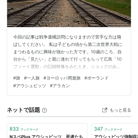
今回の記事は戦争遺構訪問になりますので苦手な方は飛
ばしてください。 私は子どもの頃から第二次世界大戦に
まつわるものに興味が強かった方です。10歳のころ、自
分から「見たい」と親に連れて行ってもらって広島「10
フィート運動」の記録映像をみたとき、ショックのあま
り会場の図書館から泣いて逃げ出したことがあります。
#
旅
#
一人旅
#
ヨーロッパ周遊旅
#
ポーランド
記録から発せられる戦争の惨状、実態を初めて目の当た
#
アウシュビッツ
#
アラカン
りにした瞬間でした。 音声の力が強すぎるのか今も映像
では見る気になりませんが、旅先でみる戦争遺構は比較
的冷静に見ることができています。そうなると違う考え
ネットで話題
もっと見る
が出てくるんですよね。「惨禍を後世に伝える」ではな
く「生き延びるためにどうすべきか」 ドイツ…
833
347
ブックマーク
ブックマーク
NスペPlus アウシュビッツ 死者たち
アウシュビッツ強制収