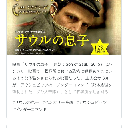
映画「サウルの息子」(原題：Son of Saul、2015）はハ
ンガリー映画で、収容所における恐怖に観客もそこにい
るような体験をさせられる映画だった。 主人公サウル
が、アウシュビッツの「ゾンダーコマンド（死体処理を
強制されたユダヤ人部隊）」として収容所を動き回るた
め、観客がまるで収容所内部に放り込まれたような感覚
#
サウルの息子
#
ハンガリー映画
#
アウシュビッツ
になる。 音楽もほとんど使わず、手持ちカメラで主人公
#
ゾンダ―コマンド
の背後に張り付く撮影が続くので、ドキュメンタリー映
像のようにも感じられる。ゾンダーコマンドの囚人であ
るハンガリー人の男サウルに起きる一日半の出来事を描