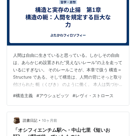
人間は自由に生きていると思っている。しかしその自由
は、あらかじめ設置された“見えないレール”の上を走って
いるにすぎない。 そのレールこそが、本章で扱う 構造＝
Structure である。そして構造は、人間の背にそっと取り
付けられた 軛（くびき） のように働く。 本人は気づか
ない。しかし確実に方向を定め、可能性を限定し、思考
#
構造主義
#
アウシュビッツ
#
レヴィ・ストロース
と行動を型にはめる。構造主義が発見したのは、この
「深層の拘束力」である。 本章では、構造主義の“正し
さ”をまず最大限に認める。なぜなら、アウフヘーベンの
•
ためには、まず両者の強さを見極めなければならないか
読書日記
10ヶ月前
らだ。 1.1 言語という最初の軛：サピア＝ウォーフの罠
「オシフィエンチム駅へ・中山七里《短いお
私たちは世界を“…