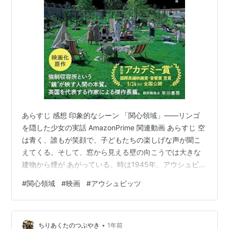
あらすじ 感想 印象的なシーン 「関心領域」――リンゴ
を隠した少女の実話 AmazonPrime 関連動画 あらすじ 空
は青く、誰もが笑顔で、子どもたちの楽しげな声が聞こ
えてくる。そして、窓から見える壁の向こうでは大きな
建物から煙が あがっている。時は1945年、アウシュビッ
ツ収容所の隣で幸せに暮らす家族がいた。 スクリーンに
#
関心領域
#
映画
#
アウシュビッツ
映し出されるのは、どこにでもある穏やかな日常。しか
し、壁ひとつ隔てたアウシュビッツ収容所の存在が、
音、 建物からあがる煙、家族の交わすなにげない会話や
•
視線、そして気配から着実に伝わってくる。その時に観
ちりあくたのつぶやき
1年前