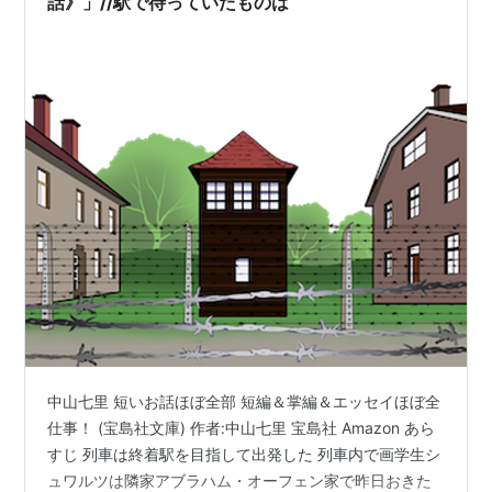
話》」//駅で待っていたものは
中山七里 短いお話ほぼ全部 短編＆掌編＆エッセイほぼ全
仕事！ (宝島社文庫) 作者:中山七里 宝島社 Amazon あら
すじ 列車は終着駅を目指して出発した 列車内で画学生シ
ュワルツは隣家アブラハム・オーフェン家で昨日おきた