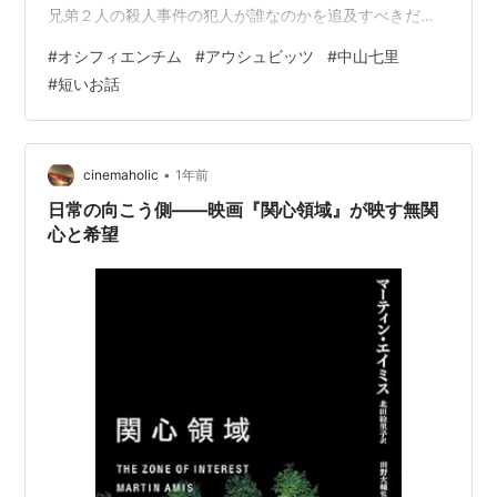
兄弟２人の殺人事件の犯人が誰なのかを追及すべきだと
主張 家の状況から出入り口、窓にもしっかりカギもかけ
#
オシフィエンチム
#
アウシュビッツ
#
中山七里
てあり他人が忍び込んだものとは思われない 家長のアブ
#
短いお話
ラハムは犯人を捜すのは迷惑だと言わんばかり、夫人も
頷いた 部外者が口出しするのも僭越じゃないかと 次男の
デービットは「確かに君は隣人なので全く縁がないとは
言わないが止めてほしい」 三男のイクサックは「部外者
•
cinemaholic
1年前
というのは言い過…
日常の向こう側――映画『関心領域』が映す無関
心と希望