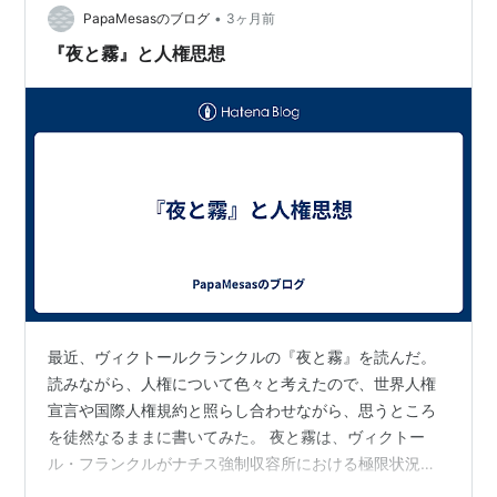
いているというのも驚き。 とくに、群衆のうめき声、ガ
•
PapaMesasのブログ
3ヶ月前
ス室の描写、飢餓と極限状態、裸…
『夜と霧』と人権思想
最近、ヴィクトールクランクルの『夜と霧』を読んだ。
読みながら、人権について色々と考えたので、世界人権
宣言や国際人権規約と照らし合わせながら、思うところ
を徒然なるままに書いてみた。 夜と霧は、ヴィクトー
ル・フランクルがナチス強制収容所における極限状況を
描いた証言文学であり、同時に人間の尊厳と自由の根源