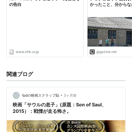
の告白
かったこと、分からな
www.nhk.or.jp
gigazine.net
関連ブログ
•
fpdの映画スクラップ貼
3ヶ月前
映画「サウルの息子」(原題：Son of Saul、
2015）：戦慄が走る怖さ。