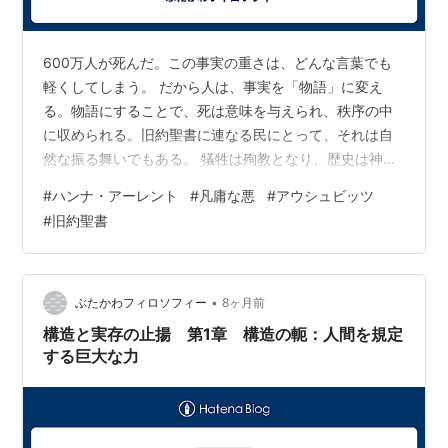
600万人が死んだ。この事実の重さは、どんな言葉でも
軽くしてしまう。 だから人は、事実を「物語」に変え
る。物語にすることで、死は意味を与えられ、秩序の中
に収められる。旧約聖書に連なる民にとって、それは自
然な振る舞いでもある。 犠牲は殉教となり、歴史は神話
となる。神話は共同体を守る。同時に、問いを封じる。
#
ハンナ・アーレント
#
凡庸な悪
#
アウシュビッツ
ハンナ・アーレントが引き起こした反発は、アイヒマン
#
旧約聖書
を擁護したからではない。むしろ逆だ。 彼女は、600万
人の死を否定しなかった。その重さを相対化もしなかっ
た。ただ、それを神話として語ることを拒否した。 彼女
がやったのは、事実の列挙である。裁判で明らかになっ
•
ぶたかわフィロソフィー
8ヶ月前
たことを、淡々と書いた。そこに倫理的な…
構造と実存の止揚 第1章 構造の軛：人間を規定
する巨大な力