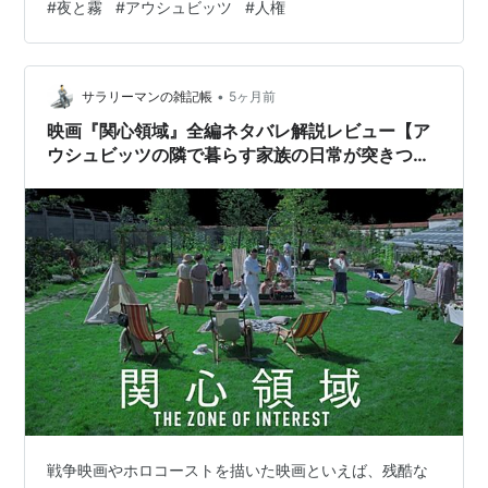
#
夜と霧
#
アウシュビッツ
#
人権
的意味を問う思想書でもある。この著作は、第二次世界
大戦後に形成された国際人権法秩序、とりわけ世界人権
宣言および国際人権規約の理念的基盤を理解する上で、
•
極めて重要な示唆を与える。 まず、歴史的文脈を整理す
サラリーマンの雑記帳
5ヶ月前
る必要がある。ナチス・ドイツによる強制収容所体制
映画『関心領域』全編ネタバレ解説レビュー【ア
は、国家権力が法を装いながら人間の人格そのものを
ウシュビッツの隣で暮らす家族の日常が突きつけ
否…
る悪の平凡さ・あらすじ・キャスト】
戦争映画やホロコーストを描いた映画といえば、残酷な