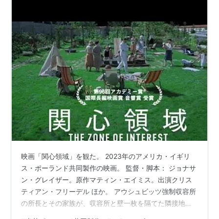
映画「関心領域」を観た。 2023年のアメリカ・イギリ
ス・ポーランド共同製作の映画。 監督・脚本： ジョナサ
ン・グレイザー。原作マティン・エイミス。出演クリス
ティアン・フリーデル ほか。 アウシュビッツ強制収容所
の所長とその家族が、収容所と壁一枚を隔てた隣接地に
庭園付きの屋敷で暮らしていた･･･。 大量虐殺という極め