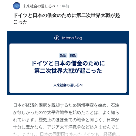
•
も混んでないし、快適なドライブが楽しめます。 一人4
未来社会の道しるべ
1年前
カートンまでなら問題なくドイツに持ち込めます。何度
ドイツと日本の借金のために第二次世界大戦が起
か行った後・・・魔がさしてしまい、5カ…
こった
日本が経済的困窮を脱却するため満州事変を始め、石油
が欲しかったので太平洋戦争を始めたことは、よく知ら
れています。歴史上のほぼ全ての戦争と同じく、日本が
十分に豊かなら、アジア太平洋戦争など起きませんでし
た。 ただし、日本の同盟国であったドイツも、経済的理