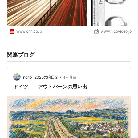
www.cnn.co.jp
www.nicovideo.jp
関連ブログ
•
nonbili2025の絵日記
4ヶ月前
ドイツ アウトバーンの思い出