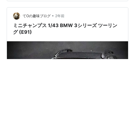
ね。 その理由は、少なくない日本人のように運転に集中
力を欠いていないからです。 クルマバカならアウトバー
•
ンは楽しいね 日本には日本の日常がありますが、スマホ
てOの趣味ブログ
2年前
運転が日常なのは悲しい文化です。 未だに馬力主義の日
ミニチャンプス 1/43 BMW 3シリーズ ツーリン
本なのも悲…
グ (E91)