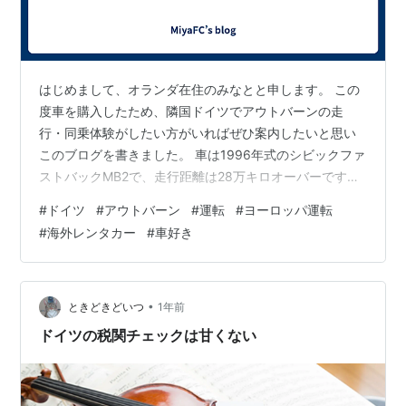
はじめまして、オランダ在住のみなとと申します。 この
度車を購入したため、隣国ドイツでアウトバーンの走
行・同乗体験がしたい方がいればぜひ案内したいと思い
このブログを書きました。 車は1996年式のシビックファ
ストバックMB2で、走行距離は28万キロオーバーです😲
個人売買でたまたま入手できました。969€と格安、日本
#
ドイツ
#
アウトバーン
#
運転
#
ヨーロッパ運転
で似たようなEKシビックを買ったら100万以上はすると
#
海外レンタカー
#
車好き
思います。。 ドイツ、オランダ、ベルギー等の国々に旅
行に来た方や在住の方で、アウトバーンを走ってみたい
けどレンタカーは怖い、という方は多いと思いますの
で、ぜひ一緒に激古シビックで爆走しませんか？
•
ときどきどいつ
1年前
minato.uchida@icl…
ドイツの税関チェックは甘くない