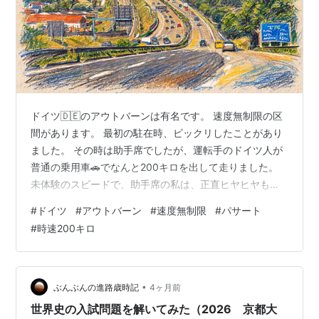
ドイツ🇩🇪のアウトバーンは有名です。 速度無制限の区
間があります。 最初の駐在時、ビックリしたことがあり
ました。 その時は助手席でしたが、運転手のドイツ人が
普通の乗用車🚗でなんと200キロを出して走りました。
未体験のスピードで、助手席の私は、正直ヒヤヒヤもん
でした。 内心、早く目的地に着いて欲しいと祈っていま
#
ドイツ
#
アウトバーン
#
速度無制限
#
パサート
した。 その時の乗用車は忘れもしないVWパサートとい
#
時速200キロ
う普通の車でした。 後年、家族旅行等自分で運転して無
制限区間を走ることありましたが、最高速度は180キロが
最高でした。 これ以上は度胸が無くて出せませんでし
た。 通常は130キロ位で運転してました。 助手席で200
•
ぶんぶんの進路歳時記
4ヶ月前
キロ、運転で180キロ…
世界史の入試問題を解いてみた（2026 京都大