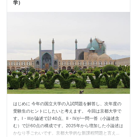
学）
はじめに 今年の国立大学の入試問題を解答し、次年度の
受験生のヒントにしたいと考えます。 今回は京都大学で
す。Ⅰ・Ⅲが論述で計40点、Ⅱ・Ⅳが一問一答（小論述含
む）で計60点の構成です。2025年から増加した小論述は
かなり手ごわいです。京都大学的な新課程問題と言えま