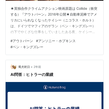
★英独合作クライムアクション映画原題は Collide（衝突
する）『アウトバーン』2016年公開★自動車泥棒でアメ
リカにいられなくなったケイシー（ニコラス・ホルト）
は、ドイツでマフィアのゲラン（ベン・キングズレー）
の下でやくざな仕事をしていましたある夜、ケイシーは
クラブで働くアメリカ人女性のジュリエット（フェリシ
#
アウトバーン
#
アンソニー・ホプキンス
エィ・ジョーンズ）に一目惚れし、彼女のために堅気に
#
ベン・キングズレー
なろうと決意しますしかし、ジュリエットは重病を抱え
ていて、ケイシーは手術費を工面するために麻薬密売の
ボス（アンソニー・ホプキンス）からコカインを強奪す
る仕事を引き受けます★逃走からの銃撃車泥棒だったの
•
蜀犬吠日
2年前
でどんな車でも楽々運転できるのですが…
AI問答：ヒトラーの業績