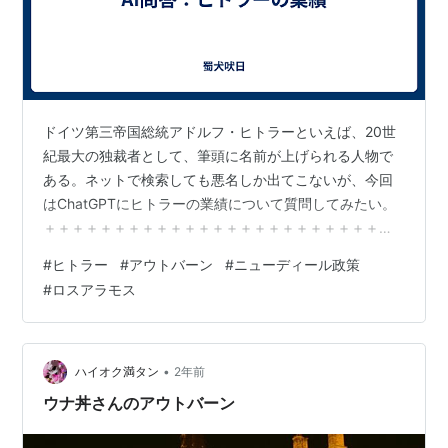
ドイツ第三帝国総統アドルフ・ヒトラーといえば、20世
紀最大の独裁者として、筆頭に名前が上げられる人物で
ある。ネットで検索しても悪名しか出てこないが、今回
はChatGPTにヒトラーの業績について質問してみたい。
＋＋＋＋＋＋＋＋＋＋＋＋＋＋＋＋＋＋＋＋＋＋＋＋＋
＋＋＋＋＋＋＋＋＋＋＋＋＋あなた：アドルフ・ヒトラ
#
ヒトラー
#
アウトバーン
#
ニューディール政策
ーの政治的な功績は何でしょうか？＋＋＋＋＋＋＋＋＋
#
ロスアラモス
＋＋＋＋＋＋＋＋＋＋＋＋＋＋＋＋＋＋＋＋＋＋＋＋＋
＋＋＋＋ChatGPT：アドルフ・ヒトラーは、歴史的には
ナチス・ドイツの独裁者として知られ、彼の行動や政策
は世界的に大きな批判を受けています。しかし、彼の政
•
ハイオク満タン
2年前
権下で行われた政策には、特定の文脈…
ウナ丼さんのアウトバーン