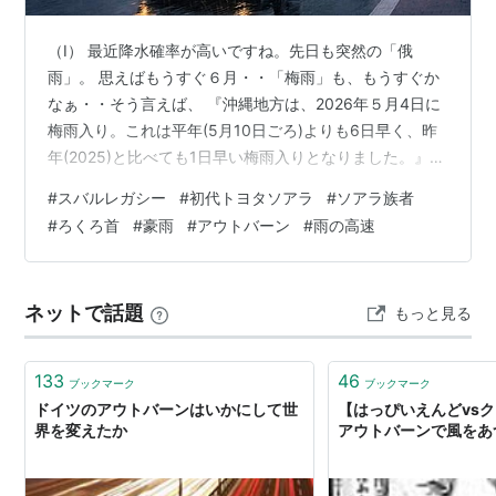
（Ⅰ） 最近降水確率が高いですね。先日も突然の「俄
雨」。 思えばもうすぐ６月・・「梅雨」も、もうすぐか
なぁ・・そう言えば、 『沖縄地方は、2026年５月4日に
梅雨入り。これは平年(5月10日ごろ)よりも6日早く、昨
年(2025)と比べても1日早い梅雨入りとなりました。』
と、いう事だそうです。九州含む西日本でも6月位には
#
スバルレガシー
#
初代トヨタソアラ
#
ソアラ族者
「梅雨入り」しそうですね。と、いう事で、雨に車の運
#
ろくろ首
#
豪雨
#
アウトバーン
#
雨の高速
転はくれぐれもお気をつけ下さい～(^^♪ ※1998 スバルレ
ガシーツーリングワゴンＧＴ(BH型) 1/43 -Chris Rea-
The Road to Hell/Pt2 4min クリス・レア（1952年3月4
ネットで話題
もっと見る
日~2025年…
133
46
ブックマーク
ブックマーク
ドイツのアウトバーンはいかにして世
【はっぴいえんどvs
界を変えたか
アウトバーンで風をあ