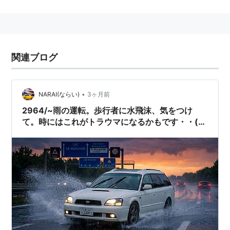
ある。
*1
:
ただし一部の区間では速度制限はあるが、日本ほど低
くない
関連ブログ
•
NARAI(ならい)
3ヶ月前
2964/~雨の運転。歩行者に水飛沫、気をつけ
て。時にはこれがトラウマになるかもです・・(￣
▽￣;)