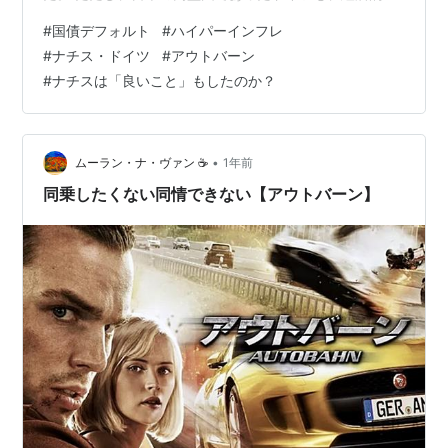
由から第二次世界大戦を始めたことは、私もよく知りま
#
国債デフォルト
#
ハイパーインフレ
せんでした。 ナチス・ドイツは世界恐慌で数百万人に膨
#
ナチス・ドイツ
#
アウトバーン
れ上がった失業者をゼロにした「功績」があります。現
#
ナチスは「良いこと」もしたのか？
在も国中に張り巡らされたアウトバーンはナチス・ドイ
ツの唯一の「功績」だと私も考えていました。しかし、
「検証ナチスは『良いこと』もしたのか？」（小野寺拓
也著・田野大輔著、岩波書店）を読んで、必ずしも…
•
ムーラン・ナ・ヴァン ☕️
1年前
同乗したくない同情できない【アウトバーン】