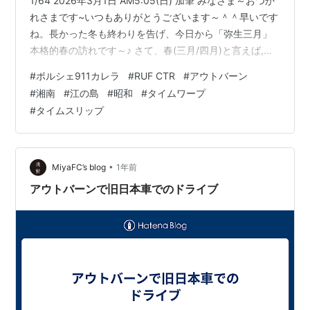
1/64 2026年3月1日 AM5:05(日) 加筆 みなさま～おつか
れさまです~いつもありがとうございます～＾＾早いです
ね。長かった冬も終わりを告げ、今日から「弥生三月」
本格的春の訪れです～♪ さて、春(三月/四月)と言えば,旧
年度と新年度が交差する時期。それと共に、色んな行事
#
ポルシェ911カレラ
#
RUF CTR
#
アウトバーン
が重なり、特に学生/お勤めの方達にとって、人間関係も
#
湘南
#
江の島
#
昭和
#
タイムワープ
大きく様変わりする春。 あるいみ「ケジメ」の春です。
#
タイムスリップ
と、言う事で～其れを念頭に、今月も明るく元気に活き
ませう！～宜しくです～♪ NARAI~~~~~~~~~~~~~-弥生
三月の奇跡-快晴の「弥生三…
•
MiyaFC’s blog
1年前
アウトバーンで旧日本車でのドライブ