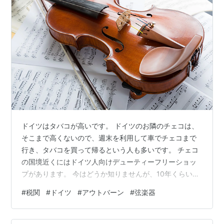
ドイツはタバコが高いです。 ドイツのお隣のチェコは、
そこまで高くないので、週末を利用して車でチェコまで
行き、タバコを買って帰るという人も多いです。 チェコ
の国境近くにはドイツ人向けデューティーフリーショッ
プがあります。 今はどうか知りませんが、10年くらい前
は、チェコまで行くとタバコが半額くらいで買えまし
#
税関
#
ドイツ
#
アウトバーン
#
弦楽器
た。 私がバイエルンに住んでいた時は、時々チェコまで
行き、タバコをカートン買いしてました。 一時間ちょい
車を走らせればすぐにチェコの国境です。アウトバーン