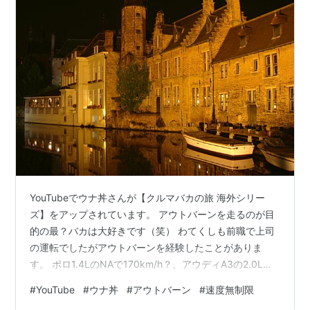
YouTubeでウナ丼さんが【クルマバカの旅 海外シリー
ズ】をアップされています。 アウトバーンを走るのが目
的の最？バカは大好きです（笑） わてくしも前職で上司
の運転でしたがアウトバーンを経験したことがありま
す。 ポロ1.4LのNAで170km/h？、アウディA3の2.0Lデ
ィーゼルは230km/h出ました。 ウナ丼さんはドイツ人は
#
YouTube
#
ウナ丼
#
アウトバーン
#
速度無制限
運転が荒いと評してますが、下手な人は少ないですよ