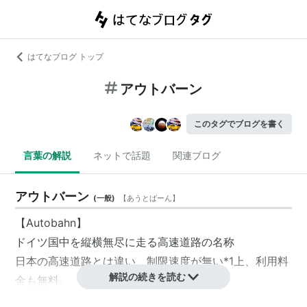
はてなブログ トップ
アウトバーン
このタグでブログを書く
言葉の解説
ネットで話題
関連ブログ
アウトバーン
(
一般
)
【
あうとばーん
】
【Autobahn】
ドイツ国中を縦横無尽に走る高速道路の名称
日本の高速道路とは違い、制限速度が無い
*1
上、利用料
解説の続きを読む
金も無料。
まさに走ることが好きな人にとっては夢のような道路で