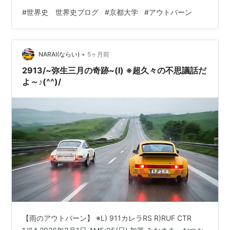
す。 解答例は正解ではありません。著作権はぶんぶんに
#
世界史 世界史ブログ
#
京都大学
#
アウトバーン
あります。著作権法の範囲内（考察が主で問題が従）で
問題文を引用しています。 ＊解答例作成の方針 受験生と
同じく何も見ないで解答する。ただし途中でお茶を飲ん
•
だりトイレに行ったりはする（ルール違反） 解答を作っ
NARAI(ならい)
5ヶ月前
たら、受験生がアクセスできる教科書（実教出版、帝国
2913/~弥生三月の奇跡~(Ⅰ) ※超久々の不思議話だ
書院、東京書籍、山川出版社）…
よ～♪(^^)/
【雨のアウトバーン】 ※L) 911カレラRS R)RUF CTR