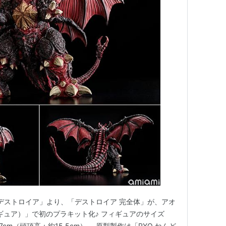
sデストロイア」より、「デストロイア 完全体」が、アオ
フィギュア）」で初のプラキット化♪ フィギュアのサイズ
cm（頭頂高：約15.5cm）。 原型製作は「RYO ねんど