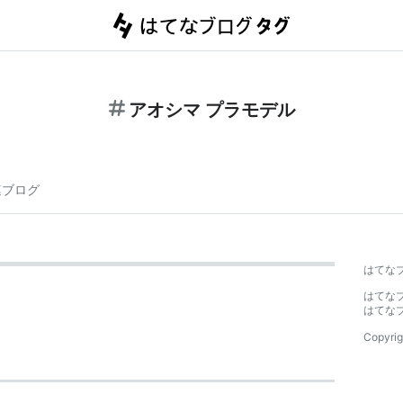
アオシマ プラモデル
連ブログ
はてな
はてな
はてな
Copyrig