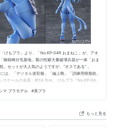
けもプラ」より、「No.KP-04R おまねこ」が、アオ
隊「御前崎分屯基地」製の性癖大量破壊兵器が一体「おま
枕」セットが大人気のようですが、“オスである” 。
】には、「デジタル迷彩服」「編上靴」「訓練用模擬銃」
ケールの全高：約14.7cm。 けもプラ『No.KP-04R
』プラモデルは、アオシマより2026年12月発売の予定です♪
シマ プラモデル
#
美プラ
） 2025年2月号』Kindle版【扶桑社】 …
もっと見る