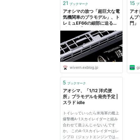
21
15
ブックマーク
ブ
アオシマの放つ「超巨大な電
アオ
気機関車のプラモデル」、ト
んプ
レミュEF66の細部に迫る
門」
【前編】 | 超音速備忘録
トの
ーム
wivern.exblog.jp
g
5
ブックマーク
アオシマ、「1/12 洋式便
所」プラモデルを発売予定 |
スラド idle
トイレっていったら米海軍の艦上
爆撃機A-1スカイレイダーと組み
合わせて遊ぶんじゃないんです
か。 このA-1スカイレイダーはレ
シプロ（ジェットエンジンではな