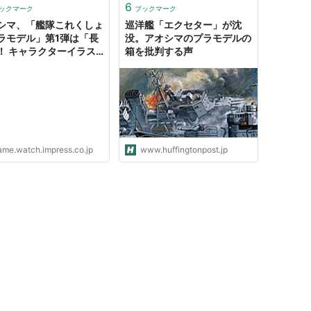
6
ックマーク
ブックマーク
シマ、「艦隊これくしょ
巡洋艦「エクセター」が沈
ラモデル」第1弾は「長
没。アオシマのプラモデルの
！ キャラクターイラス
箱を批判する声
シールや、エッチングネ
プレート同梱
ame.watch.impress.co.jp
www.huffingtonpost.jp