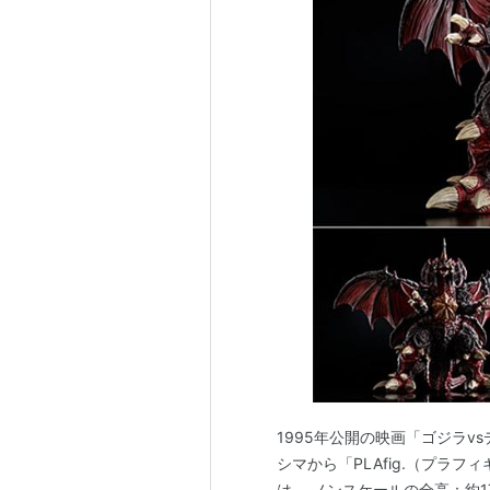
1995年公開の映画「ゴジラv
シマから「PLAfig.（プラ
は、 ノンスケールの全高：約17