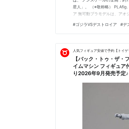
星人」。 （※敬称略） PLAfi
ア 無可動プラモデルは、アオシマ
S.H.MonsterArts『ゴジラ
#
ゴジラVSデストロイア
#
デ
MODEROID『スーパーX3』
人気フィギュア安値で予約【トイゲッ
【バック・トゥ・ザ・フュ
イムマシン フィギュア付
り2026年9月発売予定♪