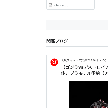
くガソリンエンジンでプロペラを
idle.srad.jp
回して飛ぶ）攻撃機としてはきわ
めて大きな積載量3.1トンという
数値を誇っており、その汎用性を
活かしてさまざまな爆弾やロケ
ッ...
関連ブログ
人気フィギュア安値で予約【トイゲッ
【ゴジラvsデストロイア】P
体』プラモデル予約【アオ