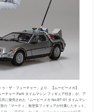
・トゥ・ザ・フューチャー」より、【ムービーメカ】
ューチャー PartⅠ タイムマシン フィギュア付き」が、ア
0月に発売された『ムービーメカ No.BT-01 タイムマシ
造形の「マーティ」無塗装フィギュアが付属したキット。
する他、「避雷針」や「炎」エフェクトパーツが付属。