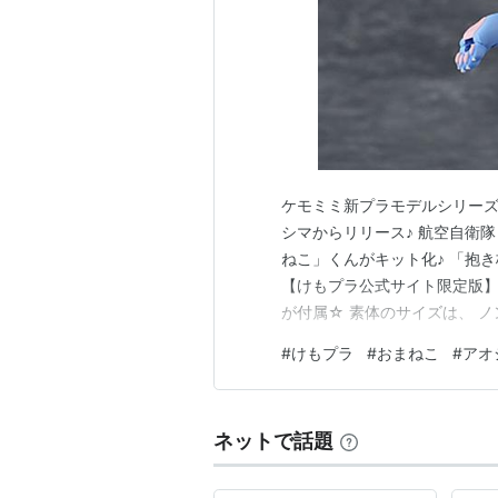
ケモミミ新プラモデルシリーズ「
シマからリリース♪ 航空自衛
ねこ」くんがキット化♪ 「抱き
【けもプラ公式サイト限定版
が付属☆ 素体のサイズは、 ノンス
SP おまねこ with 抱き枕
#
けもプラ
#
おまねこ
#
アオ
【Amazon】『MAMOR（マモル
ネットで話題