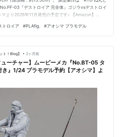
g. No.PF-03『デストロイア 完全体』ゴジラvsデストロイ
より2026年11月発売の予定です♪ 【Amazon】
（1995）70周年特別記念Ver.』【バンダイ】 【Amazon】
ストロイア
#
PLAfig.
#
アオシマ プラモデル
ゴジラVSデスト…
•
ト！Blog】
2ヶ月前
ーチャー】ムービーメカ『No.BT-05 タ
き』1/24 プラモデル予約【アオシマ】よ