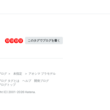
このタグでブログを書く
ブログ
>
未指定
>
アオシマ プラモデル
ブログ タグとは
ヘルプ
開発ブログ
ブログトップ
ht (C) 2001-
2026
Hatena.