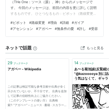
（THe One：ソース（源）、神）からのメッセージで
す。 今回のメッセージは、前回の内容を更に詳しく説明
するものです。 ひとつなるもの：ピボット（路線変更）
とガイア - cactus567のブログ これらのメッセージで使
#
ピボット
#
路線変更
#
理由
#
詳細
#
ガイア
われる「ピボット」は、ビジネス用語として使われる
#
アセンション
#
アガペー
#
無条件の愛
#
許し
#
受容
「路線変更」の意味と思われます。 The One: Reasons,
and More Details on the Pivot The One: Reasons, and
More Det…
ネットで話題
もっと見る
29
14
ブックマーク
ブックマーク
アガペー - Wikipedia
あ〜る菊池誠(反緊縮)公式 
"@kazooooya 別
う気はなくて、ギャラ
らいたいだけですから
この記事は検証可能な参考文献や出典が全く
賛成派の持ち出す理屈
示されていないか、不十分です。 出典を追加
いうことがギャラリー
して記事の信頼性向上にご協力ください。
んですよ。アガペーな
（このテンプレートの使い方） 出典検
て僕にはなんのメリ…
索?: "アガペー" – ニュース · 書籍 · スカラー ·
https://t.co/c2kbnh