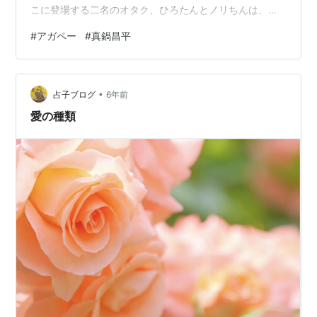
こに登場する二名のオタク、ひろたんとノリちんは、地
下アイドル「HELLRINGU乙女パート」略してヘルパーの
#
アガペー
#
真鍋昌平
柿沢あやかというアイドルを推していて、共にライブに
通う仲だ。 自分も含め一般社会の人はアイドルオタク＝
キモイって思ってるけど、この二人もご多分に漏れず気
•
持ち悪い。 特にひろたんは、キモオタなんて蔑称だから
占子ブログ
6年前
使いたくないけど、デブで不潔そうで異臭がしそうだ
愛の種類
し、ノリちんより一回り以上年上で親の…