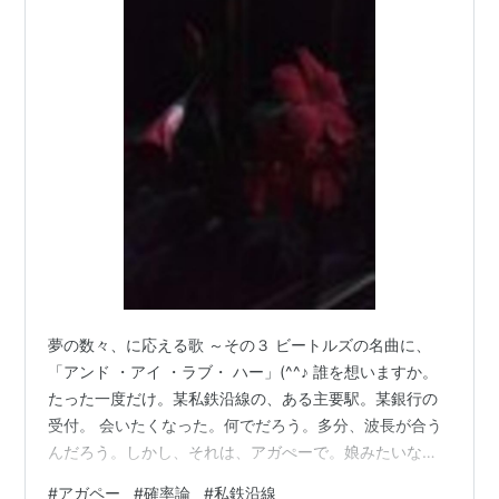
夢の数々、に応える歌 ～その３ ビートルズの名曲に、
「アンド ・アイ ・ラブ・ ハー」(^^♪ 誰を想いますか。
たった一度だけ。某私鉄沿線の、ある主要駅。某銀行の
受付。 会いたくなった。何でだろう。多分、波長が合う
んだろう。しかし、それは、アガぺーで。娘みたいな感
覚。 クリスチャンは、こういう時、いいよね。アガぺー
#
アガペー
#
確率論
#
私鉄沿線