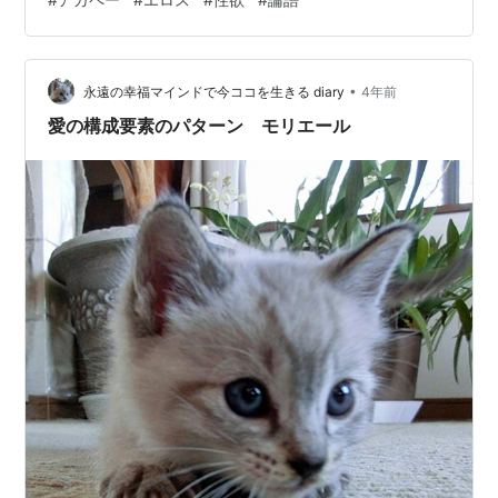
山井梨沙が電撃辞任 梨沙氏は、創業家3代目として2020
年3月に社長に就任、アパレル事業を立ち上げるなど、企
画開発全体の責任者として成長を牽引してきたといいま
•
す。 残念なニュースです。 ENEOSホールディングスの
永遠の幸福マインドで今ココを生きる diary
4年前
元会長だった杉森務氏の辞任理由が明らかにされまし
愛の構成要素のパターン モリエール
た。 ENEOS前会長の辞任、女性…