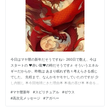
今日はマヤ暦の新年だそうですね✨ 260日で数え、今は
スタートの ❤️赤い龍❤️の時だそうです♬ そういうエネル
ギーだからか、昨晩は あまり眠れず色々考えらさる感じ
でした。 先程まで、なんかモヤモヤしていたのですが 少
し内観し 🌟今回地球にきた理由🌟 🌟魂の喜び🌟 🌟命を
輝かせる🌟 この3つを合わせた状態は何？ と見ていく
#
マヤ暦新年
#
スピリチュアル
#
ゼウス
と、昔のギリシャのアカデミーみたいな ところで、先生
#
高次元メッセージ
#
アガペー
や生徒達が語らう様子が見えて きました。 そして ❤️ア
ガペー❤️ と浮かびました。 そして、ゼウスがメッセージ