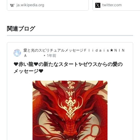
CiNii · J-STAGE · NDL · dlib.jp · ジャパンサ
ja.wikipedia.org
twitter.com
ーチ · TWL (2010年4月) アガペー（古代ギリ
シア語: ἀγά...
関連ブログ
愛と光のスピリチュアルメッセージＦｌｉｄａｉｓ★ＮＩＮ
•
Ａ
1年前
❤️赤い龍❤️の新たなスタート✨ゼウスからの愛の
メッセージ❤️