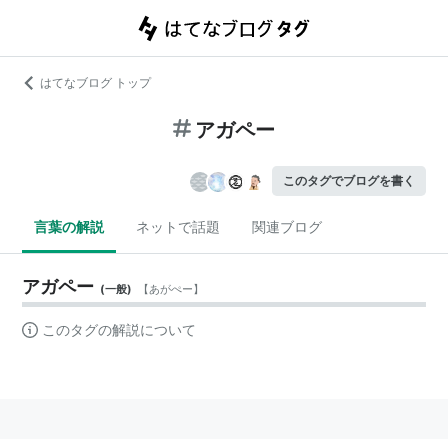
はてなブログ トップ
アガペー
このタグでブログを書く
言葉の解説
ネットで話題
関連ブログ
アガペー
(
一般
)
【
あがぺー
】
このタグの解説について