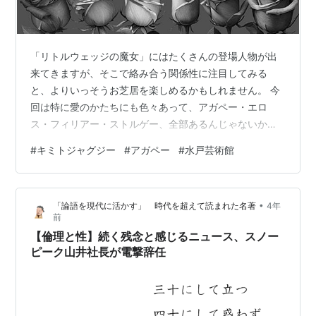
「リトルウェッジの魔女」にはたくさんの登場人物が出
来てきますが、そこで絡み合う関係性に注目してみる
と、よりいっそうお芝居を楽しめるかもしれません。 今
回は特に愛のかたちにも色々あって、アガペー・エロ
ス・フィリアー・ストルゲー、全部あるんじゃないか
な。 きっと応援したくなるキャラクター、カップルが見
#
キミトジャグジー
#
アガペー
#
水戸芸術館
つかると思いますの、ぜひ感情移入をして見て貰えると
嬉しいです。 三池作品ならではの、誰もが主人公になり
えるお話。個人的なオススメは、駒ちゃんとちーちゃん
•
「論語を現代に活かす」 時代を超えて読まれた名著
4年
の役の関係性がエモくて、通しの時は魅入ってしまいま
前
した。一時期水戸演劇界で百合が流行った時期があった
【倫理と性】続く残念と感じるニュース、スノー
かと思うんですけど（気のせいかもしれない）、美し
ピーク山井社長が電撃辞任
い…