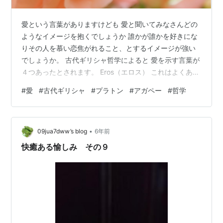
愛という言葉がありますけども 愛と聞いてみなさんどの
ようなイメージを抱くでしょうか 誰かが誰かを好きにな
りその人を慕い恋焦がれること、とするイメージが強い
でしょうか。 古代ギリシャ哲学によると 愛を示す言葉が
４つあったとされます。 Eros（エロス） これはよくあ
る、互いを求め合う欲望場合によっては執着も含む「性
#
愛
#
古代ギリシャ
#
プラトン
#
アガペー
#
哲学
愛」を含むものを表します。 本能的、肉体的、男女間の
恋愛を表すものです。 Philia（フィリア） 友情、友人間
の友愛。性愛を含まない。友人間での信頼や結束、互い
•
を高め合ったり、連帯感を示すこと。 Storge（ストルゲ
09jua7dww’s blog
6年前
ー） 家族愛。親兄弟、血縁関係の中に生まれる愛情のこ
快癒ある愉しみ その９
と。 すでにあ…