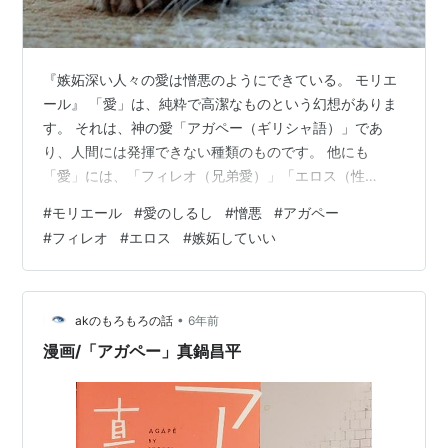
『嫉妬深い人々の愛は憎悪のようにできている。 モリエ
ール』 「愛」は、純粋で高潔なものという幻想がありま
す。 それは、神の愛「アガペー（ギリシャ語）」であ
り、人間には発揮できない種類のものです。 他にも
「愛」には、「フィレオ（兄弟愛）」「エロス（性
愛）」などというものがありますが、人間が表現できる
#
モリエール
#
愛のしるし
#
憎悪
#
アガペー
ものは限定的です。 まず、有限である人間は、「限界」
#
フィレオ
#
エロス
#
嫉妬していい
という事実を受け止める必要があります。 人間は、生存
のため子孫繁栄のために、「食欲」「睡眠欲」「性欲」
を与えられています。 それは、必要不可欠な要素です
が、上手くコントロールできないと、「歯止めがきかな
•
akのもろもろの話
6年前
い欲」に振り回されて、危うい方向に迷い出てしまい…
漫画/「アガペー」真鍋昌平