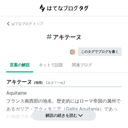
はてなブログ トップ
アキテーヌ
このタグでブログを書く
言葉の解説
ネットで話題
関連ブログ
アキテーヌ
(
地理
)
【
あきてーぬ
】
Aquitaine
フランス南西部の地名。歴史的にはローマ帝国の属州で
あるガリア・アクィタニア（Gallia Aquitania）であっ
解説の続きを読む
た地域である。