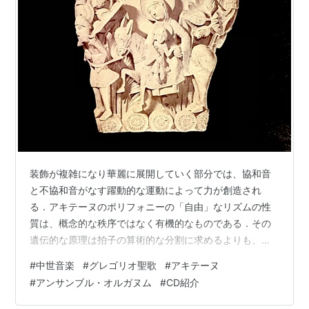
装飾が複雑になり華麗に展開していく部分では、協和音
と不協和音がなす躍動的な運動によって力が創造され
る．アキテーヌのポリフォニーの「自由」なリズムの性
質は、概念的な秩序ではなく有機的なものである．その
遺伝的な原理は拍子の算術的な分割に求めるよりも、む
しろ音楽そのものが体現する躍動的な流動性に求めるべ
#
中世音楽
#
グレゴリオ聖歌
#
アキテーヌ
きである． マルセル・ペレス「ライナーノーツ」． アン
#
アンサンブル・オルガヌム
#
CD紹介
サンブル・オルガヌムは、この初期のレパートリーに新
しい角度からアプローチした最初のフランスのグループ