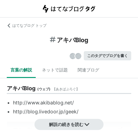
はてなブログ トップ
アキバBlog
このタグでブログを書く
言葉の解説
ネットで話題
関連ブログ
アキバBlog
(
ウェブ
)
【
あきばぶろぐ
】
http://www.akibablog.net/
http://blog.livedoor.jp/geek/
解説の続きを読む
アキバBlog（
秋葉原ブログ
）秋葉原の某ショップ