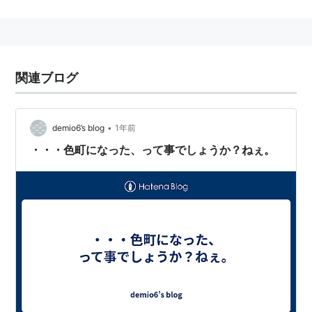
元店長による パソコンパーツ、メイド喫茶、ゲー
ム、同人誌、フィギュアなどのアキバ系ネタが
3,500本以上。世界で一番「アキバ」な個人サイ
ト(Google)
関連ブログ
PCサクセス秋葉原店の店長だった
被写体に許可を得ずに写真をブログに掲載する場合
•
demio6’s blog
1年前
に、アニメ攻殻機動隊 STAND ALONE COMPLEXに
・・・色町になった、って事でしょうか？ねぇ。
登場する「笑い男」のマークで顔を隠すことで知ら
れているが、このアニメの制作会社Production I.Gは
使用を許可しておらず、再三にわたる法的処置の警
告を無視し続けて使用していた。
*1
「世界で一番アキバなサイトを称するにふさわしい
ほどの、圧倒的な情報を提供するニュースサイト。
ここで紹介されたサイトのアクセスが急増するのは
もちろんのこと、同人誌なら売り上げが一気に伸び