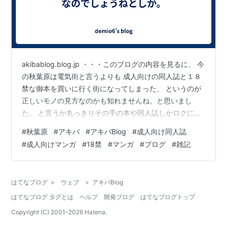
akibablog.blog.jp ・・・このブログの内容を見るに、 今
の秋葉原は電気街と言うよりも 成人向けの同人誌と１８
禁な御本を買いに行く街になってしまった、 というのが
正しいモノの見方なのかも知れませんね。と思いまし
た。 と言うか丸っきりその手の本や同人誌しかロクに載
ってないですし、 もう電気街と言うよりも風俗街って感
#
秋葉原
#
アキバ
#
アキバBlog
#
成人向け同人誌
じを受けますね、どうしても。 と言うよりもブルーレイ
#
成人向けマンガ
#
18禁
#
マンガ
#
ブログ
#
雑記
や小説の新刊とかの情報が少な過ぎて、 捜すのに苦労し
ますしねぇ＞アキバBlog
はてなブログ
>
ウェブ
>
アキバBlog
はてなブログ タグとは
ヘルプ
開発ブログ
はてなブログトップ
Copyright (C) 2001-
2026
Hatena.