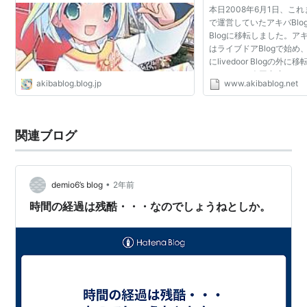
本日2008年6月1日、こ
で運営していたアキバBlo
Blogに移転しました。アキ
はライブドアBlogで始め、
にlivedoor Blogの
ドアBlogに今回出戻るこ
akibablog.blog.jp
www.akibablog.net
akibablog.netは過
ます。 全文へ>>
関連ブログ
•
demio6’s blog
2年前
時間の経過は残酷・・・なのでしょうねとしか。