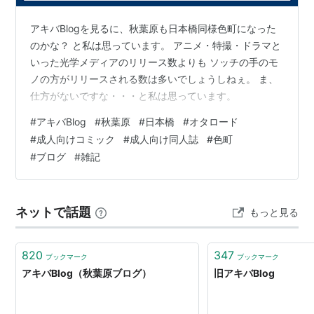
るとか？」
アキバBlogを見るに、秋葉原も日本橋同様色町になった
ライブドアブログを使っていたが、2005年9月にソ
のかな？ と私は思っています。 アニメ・特撮・ドラマと
フトバンクパブリッシングの提供するサーバー／回
いった光学メディアのリリース数よりも ソッチの手のモ
線に移行。
ノの方がリリースされる数は多いでしょうしねぇ。 ま、
決して一人称視点の文章は書かず、他のブログから
仕方がないですな・・・と私は思っています。
文章を引用、「○○によると〜」というスタイルを多
#
アキバBlog
#
秋葉原
#
日本橋
#
オタロード
用し、語尾を「〜みたい」という断定をしない曖昧
#
成人向けコミック
#
成人向け同人誌
#
色町
な文体を使うことを徹底している。これは掲載記事
#
ブログ
#
雑記
に問題が生じた場合、自分に責任が生じない様にす
るための対策と思われる。
アキバBlog管理人geekによる、店内や人物の盗撮被
ネットで話題
もっと見る
害が後を絶たず、問題視されている。
820
347
ブックマーク
ブックマーク
*1
:
http://inuyoubi.cocolog-
アキバBlog（秋葉原ブログ）
旧アキバBlog
nifty.com/inuyoubi/2008/05/post_46ae.html