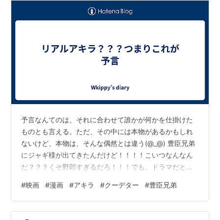
予言なんてのは、それに合わせて誰かが何かを仕掛けた
ものとも言える。ただ、その中には本物があるかもしれ
ないけど、本物は、そんな偶然とは違う(@_@) 豊臣兄弟
にジャギ様が出てきたんだけど！！！！こいつなんなん
だ？？？くそ野郎すぎるだろ！！！でも、ドラマだとち
ゃんと、そういうやつには裁きの鉄槌・・・天罰的なも
#
映画
#
漫画
#
アキラ
#
クーデター
#
豊臣兄弟
のを与えてくれるだろう。ドラマだとね じゃあ、現実で
はどうだ？？？誰が天罰を下す？？？それこそ、ちょっ
と前にやっていたドラマの必殺仕事人のような人はいな