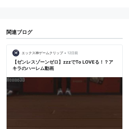
ン "DS9"】で描かれているドミニオン戦争にも多数参
加している。
その特徴的な外見から、宇宙艦ファンにも人気も高い
関連ブログ
と思われるが、立体物に恵まれない悲運の名鑑。
同型艦として、USS〔サンダーチャイルド〕が存在。
艦名の由来は、大友克洋のSF作品【AKIRA】より。
•
エックス神ゲームクリップ
12日前
【ゼンレスゾーンゼロ】zzzでTo LOVEる！？ア
キラのハーレム動画
*1
:
宇宙探査艦としてよりは宇宙戦闘艦として建造されて
いる。
アキラ
(
マンガ
)
【
あきら
】
→AKIRA