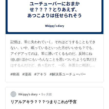
記憶は、常に失われていく。それはどうすることもでき
ない。いや、眠っているといった方がいいかも？でも、
アイデアってのは、常に湧いてくるものだ。反対にね
(@_@) ほかにもいろんなことを思いついたような気だけ
はするんだけど、色々忘れて、一応、弁護士に相談して
みたが、とりあえず証拠が必要だということで、相手か
#
映画
#
漫画
#
アキラ
#
解決系ユーチューバー
ら来る嫌がらせ、全部こっちの武器になるから！
www.youtube.com とまあ、キルアの真似をしてみたん
だけど、まあそれは置いておいて、久しぶりにアキラを
•
見たら、原作というか漫画のアキラが読みたくなった
Wkippy’s diary
5ヶ月前
わ！！結構好きだったんだよね！！漫画のアキラ！！ナ
リアルアキラ？？？つまりこれが予言
ウシカは映画のほうが１００倍好きだけど…