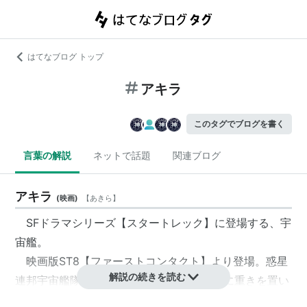
はてなブログ トップ
アキラ
このタグでブログを書く
言葉の解説
ネットで話題
関連ブログ
アキラ
(
映画
)
【
あきら
】
SFドラマシリーズ【スタートレック】に登場する、宇
宙艦。
映画版ST8【ファーストコンタクト】より登場。惑星
解説の続きを読む
連邦宇宙艦隊の艦としては、比較的戦闘力に重きを置い
ている
*1
。【スタートレック：ディープスペースナイ