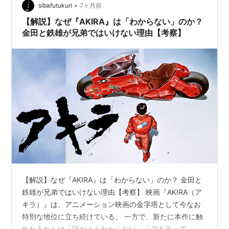
•
い。いないというか、期待してはいけない。なら、どう
sibafutukuri
7ヶ月前
戦う？？？それは、クーデターだ 現代の戦い方、それは
【解説】なぜ『AKIRA』は「わからない」のか？
下剋上！！ジャイアントキリング！！では、…
金田と鉄雄が兄弟ではいけない理由【考察】
【解説】なぜ『AKIRA』は「わからない」のか？ 金田と
鉄雄が兄弟ではいけない理由【考察】 映画『AKIRA（ア
キラ）』は、アニメーション映画の金字塔として今なお
特別な地位に立ち続けている。 一方で、新たに本作に触
れた人からは「話がよくわからない」「アキラって