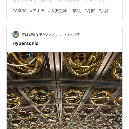
誰？」といった戸惑いの声が上がり、かつて観た人でさ
#
AKIRA
#
アキラ
#
大友克洋
#
解説
#
考察
#
批評
え「画はすごいけど話はわかりにくいorつまらない」と
評することが少なくない。 私自身、幼少期から
『AKIRA』に触れてきた人間だが、その「わからなさ」
•
を長らく説明できずにいた。しかし現在では、発達した
雲は完璧な姿だと思う。。
8ヶ月前
AIとの対話を通じて、作品構造を整理し直すことが可能
Hypersonic
になっている。 本稿では、ChatGP…