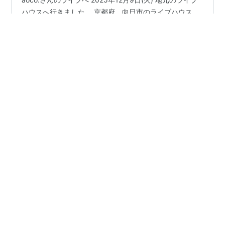
aoco.さんのライブへ 2025年12月9日(火) 地元のライブ
ハウスへ行きました。 京都府、向日市のライブハウス
Second Room 今年7月ワンマンライブを成功を見届けた