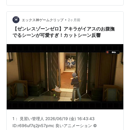
た。 なので、二回目に観たのはだいぶ大人になってか
ら。 二度目の鑑賞は、子どもの頃に観た時とはまったく
•
違う衝撃を受けた。 まず特筆したいのは、圧倒的な世界
エックス神ゲームクリップ
2ヶ月前
観。 舞台は第三次世界大戦後の「ネオ東京」という都市
【ゼンレスゾーンゼロ】アキラがイアスのお腹撫
で、近未来的な都市や、研究によって生み出さ…
でるシーンが可愛すぎ！カットシーン反響
1： 見習い管理人 2026/06/19 (金) 16:43:43
ID:r696uf7q2jn57pmc 良いアニメーション ©