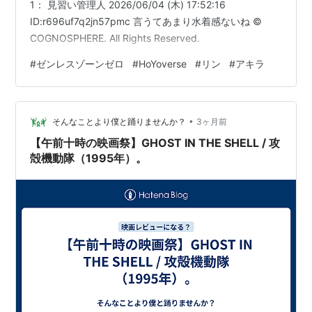
1： 見習い管理人 2026/06/04 (木) 17:52:16
ID:r696uf7q2jn57pmc 言うてあまり水着感ないね ©
COGNOSPHERE. All Rights Reserved.
#
ゼンレスゾーンゼロ
#
HoYoverse
#
リン
#
アキラ
•
そんなことより僕と踊りませんか？
3ヶ月前
【午前十時の映画祭】GHOST IN THE SHELL / 攻
殻機動隊（1995年）。