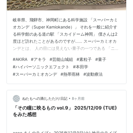
岐阜県、飛騨市、神岡町にある科学施設 「スーパーカミ
オカンデ（Super Kamiokande）」 それを一般に紹介す
る科学館のある道の駅 「スカイドーム神岡」 僕さんは2
度ほど訪れたことがあるのですが...... スーパーカミオカ
ンデとは、 人の目には見えない量子の一つである 「ニュ
ートリノ」 という素粒子の存在と動きをとらえる世界最
#
AKIRA
#
アキラ
#
芸能山城組
#
素粒子
#
量子
大のセンサーのこと。 センサーは地下1000メートル以
#
ハイパーソニックエフェクト
#
本田学
上！ の地中にあるので一般的には直接見ることは出来な
#
スーパーカミオカンデ
#
熱帯雨林
#
波動療法
いのですが、 そのすぐ近くに建てられた科学館にはレプ
リカが展示されています。 センサーはシリンダー型の巨
大水槽の底や壁面にビッシリ！ と埋められているので
す…
•
ねたもへの滴(したた)り日記
8ヶ月前
「その瞳に映るもの vol.9」 2025/12/09 (TUE)
をみた感想