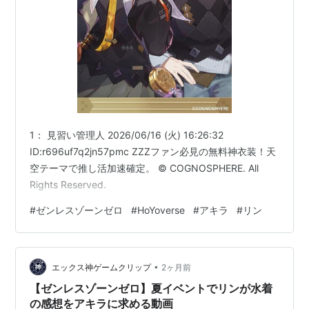
1： 見習い管理人 2026/06/16 (火) 16:26:32
ID:r696uf7q2jn57pmc ZZZファン必見の無料神衣装！天
空テーマで推し活加速確定。 © COGNOSPHERE. All
Rights Reserved.
#
ゼンレスゾーンゼロ
#
HoYoverse
#
アキラ
#
リン
•
エックス神ゲームクリップ
2ヶ月前
【ゼンレスゾーンゼロ】夏イベントでリンが水着
の感想をアキラに求める動画