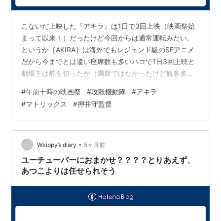
こないだ上映した『アキラ』は1日で3回上映（映画祭始
まって以来！）だったけど今回からは通常運転みたい。
というか［AKIRA］は海外でもレジェンド級のSFアニメ
だから今までとは違い座席数も多いハコで1日3回上映と
劇場主は舵を切ったか（満席ではなかったけど観客多
し）。 ま、今はコナン君『ハイウェイの堕天使』がある
#
午前十時の映画祭
#
攻殻機動隊
#
アキラ
から元に戻したのだろうけども（それにしても1日で26回
#
マトリックス
#
押井守監督
上映は異常やろｗ）。コナン君つおい。 それはそれとし
て。Copilotに評判を聞いてみたよ。 結論：午前十時の映
画祭での『攻殻機動隊』は、初見勢にも古参ファンにも
「難しいけど圧倒的に面白い」「今見ても古びない」と
•
Wkippy’s diary
5ヶ月前
高評価が多いです。特に映…
ユーチューバーにおまかせ？？？？とりあえず、
あつこよりは任せられそう