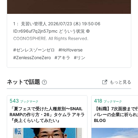
1： 見習い管理人 2026/07/23 (木) 19:50:06
ID:r696uf7q2jn57pmc どういう状況 ©
COGNOSPHERE. All Rights Reserved.
#
ゼンレスゾーンゼロ
#
HoYoverse
#
ZenlessZoneZero
#
アキラ
#
リン
ネットで話題
もっと見る
543
418
ブックマーク
ブックマーク
「夏フェスで受けた人種差別〜SNAIL
【転職】7次面接まで
RAMPの作り方・26」タケムラ アキラ
バレーの企業に祈られた
『炎上くらいしてみたい』
BLOG