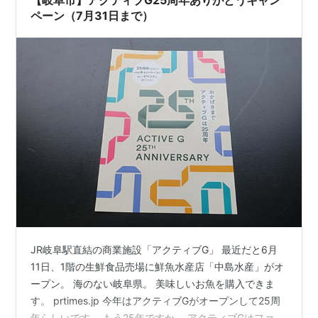
気がします。 …
ペーン（7月31日まで）
JR岐阜駅直結の商業施設「アクティブG」 最近だと6月
11日、1階の生鮮食品売場に鮮魚水産店「中島水産」がオ
ープン。 海のない岐阜県。 美味しいお魚を購入できま
す。 prtimes.jp 今年はアクティブGがオープンして25周
年らしいです。 もう25年ですか。 アクティブGはファッ