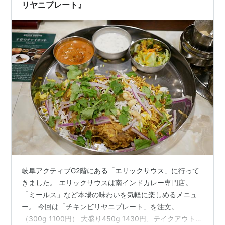
陽を受けない土地柄。 やさしい味わ…
リヤニプレート』
岐阜アクティブG2階にある「エリックサウス」に行って
きました。 エリックサウスは南インドカレー専門店。
「ミールス」など本場の味わいを気軽に楽しめるメニュ
ー。 今回は「チキンビリヤニプレート」を注文。
（300g 1100円） 大盛り450g 1430円、テイクアウトメ