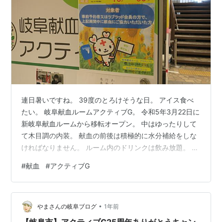
連日暑いですね。 39度のとろけそうな日。 アイス食べ
たい。 岐阜献血ルームアクティブG。 令和5年3月22日に
新岐阜献血ルームから移転オープン。 中はゆったりして
て木目調の内装。 献血の前後は積極的に水分補給をしな
ければなりません。 ルーム内のドリンクは飲み放題。 一
般的なソフトドリンク、水、コーヒーはありました。 献
#
献血
#
アクティブG
血後休憩している時はカフェにいるような気分でした。
6月16日から9月30日までの平日限定で「アイスキャンペ
ーン」を開催してました。 岐阜献血アクティブGと、あ
•
かなべ献血ルームにて。 事前予約者またはラブラッド会
やまさんの岐阜ブログ
1年前
員。 アイスはガリガリ君が4種類とあといくつかあった
【岐阜市】アクティブG25周年ありがとうキャン