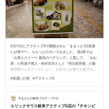
6月11日にアクティブGで開催された「まるっと1日美濃
いび茶デー」 ちらっとのぞいてみました。 第2部では
「お茶とスイーツ 最高のペアリング」と題して、「みわ
屋」の和菓子職人・牧村昌幸さんと「明治屋茶舗」の藤
村茂美さんのトークショー。 お寺さんが来ても恥ずかし
くない美味しいお茶の淹れ方、わらび餅に合うお茶につ
#
美濃いび茶
#
アクティブG
いてなど教えてもらいました。 岐阜県のホームページに
よると、「美濃茶」の産地は「美濃いび茶」産地と「美
濃白川茶」産地に分かれます。 それぞれの産地の特徴に
•
合わせたお茶が生産されています。 池田町と揖斐川町の
やまさんの岐阜ブログ
5年前
お茶は、茶畑が東向きで朝陽をしっかり浴び、夕方は西
エリックサウス岐阜アクティブG店の『チキンビ