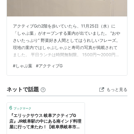
アクティブGの2階を歩いていたら、11月25日（水）に
「しゃぶ葉」がオープンする案内が出ていました。 “おや
さいたっぷり” 野菜好き人間としてはうれしいフレーズ。
現地の案内ではしゃぶしゃぶと寿司の写真が掲載されて
ました。 平日ランチは時間無制限。 1500円〜2000円く
らいの価格帯から。 www.skylark.co.jp しゃぶ葉の公式
#
しゃぶ葉
#
アクティブG
サイト。 しゃぶ葉はすかいらーくグループのしゃぶしゃ
ぶ食べ放題専門店。 自分はまだ行ったことがありませ
ん。 岐阜県内には現在、各務原店、美濃加茂店、多治見
ネットで話題
もっと見る
店があるようです。 どんな感じのお店か視察に行ってみ
ようかな。 ＼キャンペーン最終日！／沖縄グルメフェ…
6
ブックマーク
『エリックサウス 岐阜アクティブG
店』JR岐阜駅の中にある南インド料理
屋に行って来たわ！【岐阜県岐阜市橋
本町】 - シャルの甘美なる日々