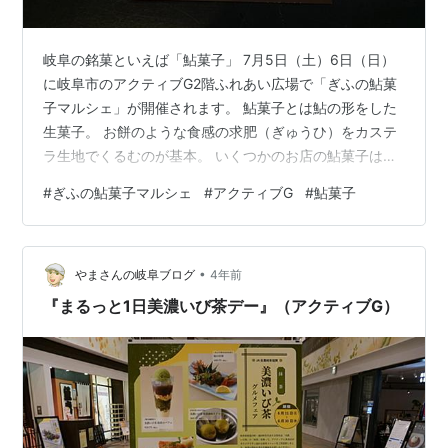
岐阜の銘菓といえば「鮎菓子」 7月5日（土）6日（日）
に岐阜市のアクティブG2階ふれあい広場で「ぎふの鮎菓
子マルシェ」が開催されます。 鮎菓子とは鮎の形をした
生菓子。 お餅のような食感の求肥（ぎゅうひ）をカステ
ラ生地でくるむのが基本。 いくつかのお店の鮎菓子は食
べたことがあります。 参加店舗の鮎菓子の写真を見る
#
ぎふの鮎菓子マルシェ
#
アクティブG
#
鮎菓子
と、それぞれの鮎菓子の形が微妙に違って面白い。 各店
独自の工夫を凝らしてます。 岐阜市だけではなく、美濃
地方各地にある和菓子店も参加。 各店定番の鮎菓子だけ
•
でなく、マルシェ限定の鮎菓子も販売されます。 抹茶や
やまさんの岐阜ブログ
4年前
ウイスキーを練り込んだ求肥などチラシを眺めるだけで
『まるっと1日美濃いび茶デー』（アクティブG）
もワクワクします。 鮎菓子の発…