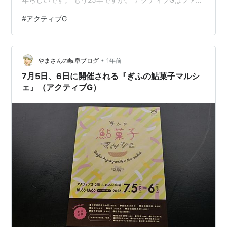
ション、アート、クラフト、デザインの分野で活躍する
#
アクティブG
匠たちが集う「TAKUMI工房」を中心とした施設。 「見
る」「買う」「創る」という3つの魅力を備えたアート拠
点。 飲食店も多いしフィットネスクラブもあります。 7
•
月1日から7月31日までは“アクティブG25周年ありがとう
やまさんの岐阜ブログ
1年前
キャンペーン“ということで、各店舗が様々な特典を…
7月5日、6日に開催される『ぎふの鮎菓子マルシ
ェ』（アクティブG）