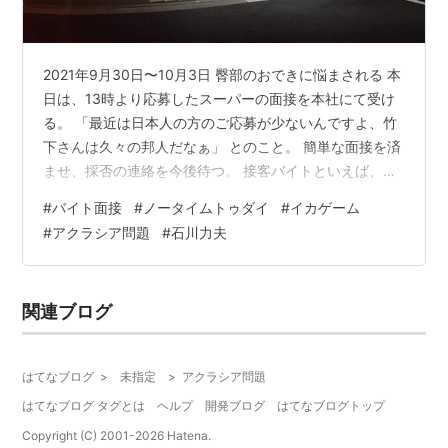
2021年9月30日〜10月3日 臀部のおできに悩まされる 本
日は、13時より応募したスーパーの面接を本社にて受け
る。 「最近は日本人の方のご応募が少ないんですよ、竹
下さんは久々の邦人だなぁ」 とのこと。 簡単な面接を済
ませ、採否の連絡を今後待つ。 接客バイトといえば、学
生時代のテレビゲーム販売店を二日でトンズラ、画材用
#
バイト面接
#
ノータイムトゥダイ
#
イカゲーム
品店を三日でオサラバ（当時の彼女に給料を取りに行っ
#
アクラシア問題
#
石川力夫
てもらう、という醜態）。そんなトンチキの採用なる
か？46歳の採用なるか？何の期待も薄い人生の終盤であ
るが、やっと期待する案件が見つかった。人生に期待す
関連ブログ
るな©︎深沢七郎僕にも弾けた©︎ジャイアント馬場 と快哉
を叫びたいもの。 数週…
はてなブログ
>
未指定
>
アクラシア問題
はてなブログ タグとは
ヘルプ
開発ブログ
はてなブログトップ
Copyright (C) 2001-
2026
Hatena.