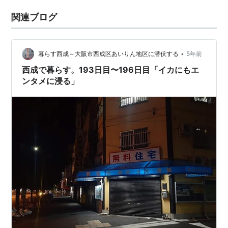
関連ブログ
•
暮らす西成～大阪市西成区あいりん地区に潜伏する
5年前
西成で暮らす。193日目〜196日目「イカにもエ
ンタメに浸る」