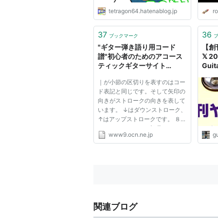
tetragon64.hatenablog.jp
r
37
36
ブックマーク
"ギター弾き語り用コード
【創
譜"初心者のためのアコース
𝕏 
ティックギターサイト
Gui
k.natsu.brand.81
ース
｜が小節の区切りを表すのはコー
Xポ
ド表記と同じです。そして矢印の
じリ
向きがストロークの向きを表して
います。 ↓はダウンストローク、
↑はアップストロークです。 ８ビ
ートストロークなら記号の一つ一
www9.ocn.ne.jp
gu
つが８分音符（16ビートなら16分
音符）を示しています。 つまり
「↓～」で一拍分の長さになりま
す。 ｜↓～↓～↓～↓↑｜のリズ
ム...
関連ブログ