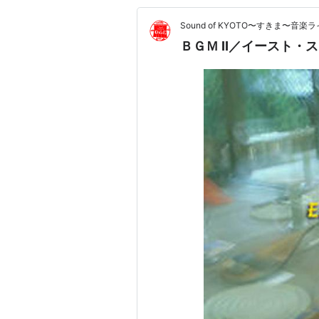
Sound of KYOTO〜すきま〜
ＢＧＭ II／イースト・