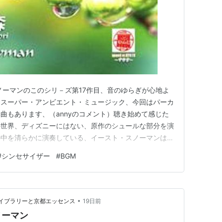
ノーマンのこのシリ－ズ第17作目、音のゆらぎが心地よ
・スーパー・アンビエント・ミュージック、今回はパーカ
曲もあります、（annyのコメント）聴き始めて感じた
の世界、ディズニーにはない、原作のシュールな部分を演
の中を清らかに演奏している、イースト・スノーマンはそ
って音にするような印象を受けるが、本作品はストーリー
#
シンセサイザー
#
BGM
はこちらAmazonはこちらから Sound Of Kyoto～すき
•
音楽ライブラリーと京都エッセンス
19日前
ノーマン