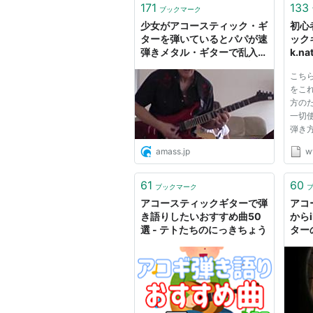
171
133
ブックマーク
少女がアコースティック・ギ
初心
ターを弾いているとパパが速
ック
弾きメタル・ギターで乱入し
k.na
てくるビデオがネットで話題
こち
に - amass
をこ
方の
一切
弾き
い！
amass.jp
w
の練
けず
＆リ
61
60
ブックマーク
レキ
アコースティックギターで弾
アコ
門...
き語りしたいおすすめ曲50
から
選 - テトたちのにっきちょう
ター
ゴす