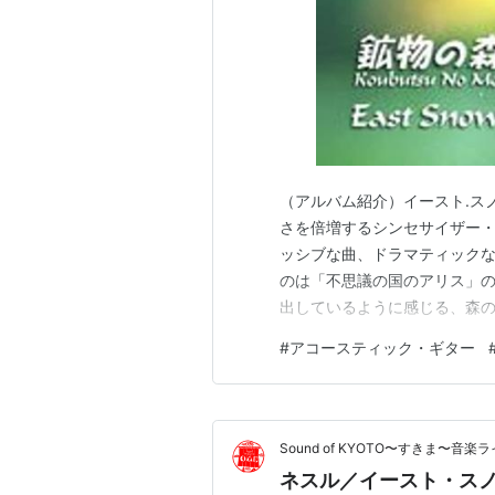
（アルバム紹介）イースト.ス
さを倍増するシンセサイザー
ッシブな曲、ドラマティックな
のは「不思議の国のアリス」
出しているように感じる、森
の場その場をそのまま切り取
#
アコースティック・ギター
仕立ての印象を受ける、Spotify
ま～／鉱物の森 イースト…
Sound of KYOTO〜すきま〜
ネスル／イースト・ス