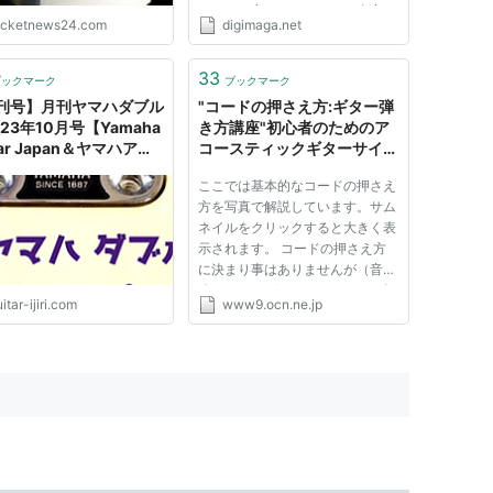
セージが寄せられたという事実
ocketnews24.com
digimaga.net
も、このことを肯定する1エピソ
ードとなっています。 そして、
今回紹介するのも、そんな音楽の
33
ブックマーク
ブックマーク
力をひしひしと感じることができ
刊号】月刊ヤマハダブル
"コードの押さえ方:ギター弾
る動...
2023年10月号【Yamaha
き方講座"初心者のためのア
tar Japan＆ヤマハアコ
コースティックギターサイト
ティックギタージャパン
k.natsu.brand.81
ここでは基本的なコードの押さえ
ストまとめ】 | ギターい
方を写真で解説しています。サム
ストのおうち
ネイルをクリックすると大きく表
示されます。 コードの押さえ方
に決まり事はありませんが（音が
鳴っていればいい）、それでも押
itar-ijiri.com
www9.ocn.ne.jp
さえやすい押さえ方、基本の押さ
え方というのがあります。これを
基本として、自分なりに押さえ方
を変えてみるのもいいでしょう...