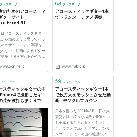
63
ブックマーク
ブックマーク
者のためのアコースティ
アコースティックギター1本
ギターサイト
でトランス・テクノ演奏
tsu.brand.81
らはアコースティックギター
れから始めようと思っている
ためのサイトです。 楽譜を
使わない、動画によるギター
方講座 「弾き方が分からな
」というアコギ初心者のため
ww9.ocn.ne.jp
www.frablo.jp
習のヒントが満載 お金をか
に出来るアコギメンテナンス
ペア術も写真付きで紹介 エ
59
ブックマーク
ブックマーク
、クラシック他のギター入
ースティックギターの中
アコースティックギター1本
iPhone4で撮影したギ
で数万人をモッシュさせた動
の弦が波打ちまくりでス
画 | デジタルマガジン
ぎる！
日本を襲った2011年3月11日の大
震災以降、様々な場所で音楽の力
を実感することが多くなりまし
た。ラジオで流れた『アンパンマ
ンマーチ』に、沢山の感謝のメッ