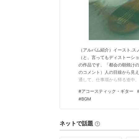
（アルバム紹介）イースト.ス
（と、言ってもディストーシ
の作品です、「都会の朝焼けの
のコメント）人の目線から見え
通して、仕事場から帰る途中、
見ている風景はこんなにも美しか
#
アコースティック・ギター
Amazonはこちらから Sound
#
BGM
ンド・ワークスNa…
ネットで話題