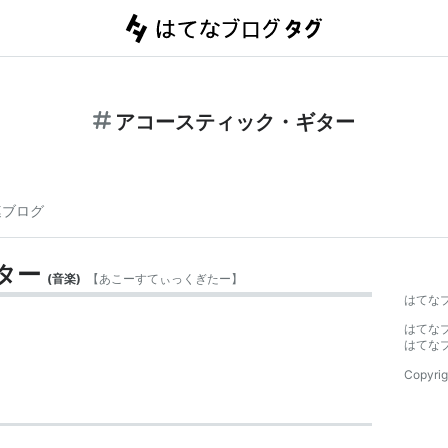
アコースティック・ギター
連ブログ
ター
(
音楽
)
【
あこーすてぃっくぎたー
】
はてな
はてな
はてな
Copyrig