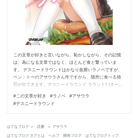
この文章が好きと言いながら、恥かしながら、その記憶
は、為になる文章ではなく、ほとんど食と繋っていま
す。 デスニードラウンドはかなり血腥いラノベですが、
ベン・トーのアサウラさん作ですから、随所に食べる描
写が出てきます。デスニードラウンド ラウンド1 (オーバ
ーラップ文庫)作者:アサウラ発売日: 2013/05/07メディ
#
この文章が好き
#
ラノベ
#
アサウラ
ア: Kindle版中でも一番美味しそうだと思うのは、1巻目
#
デスニードラウンド
にあたるラウンド1の140頁、鶏肉のBBQのお店の描写
で、「何でこんなにご飯が進むのかと言えば、あの汁
だ。キャベツともやしから染み出した水気、そして恐ら
はてなブログ
>
読書
>
アサウラ
く鶏皮から出た鶏の脂。細かに刻まれた野菜はクタクタ
はてなブログ タグとは
ヘルプ
開発ブログ
はてなブログトップ
になり、この汁をた…