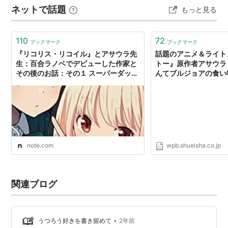
ネットで話題
もっと見る
よね。だから、今こそ『ベン・トー』を読みましょう
（？） あらすじ 物語の舞台…
110
72
ブックマーク
ブックマーク
『リコリス・リコイル』とアサウラ先
話題のアニメ＆ライト
生：百合ラノベでデビューした作家と
トー』原作者アサウラ
その後のお話：その１ スーパーダッシ
んてブルジョアの食い
ュ文庫編｜電光MMM
エンタメ - ニュース
NEWS［週刊プレイ
サイト］
note.com
wpb.shueisha.co.jp
関連ブログ
•
うつろう好きを書き留めて
2年前