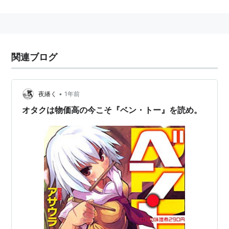
代表作は「ベン・トー」シリーズ。
関連ブログ
•
夜繙く
1年前
オタクは物価高の今こそ『ベン・トー』を読め。