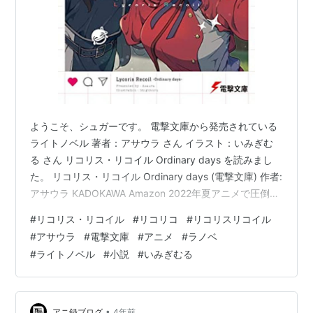
ようこそ、シュガーです。 電撃文庫から発売されている
ライトノベル 著者：アサウラ さん イラスト：いみぎむ
る さん リコリス・リコイル Ordinary days を読みまし
た。 リコリス・リコイル Ordinary days (電撃文庫) 作者:
アサウラ KADOKAWA Amazon 2022年夏アニメで圧倒的
な話題作となった「リコリス・リコイル」のスピンオフ
#
リコリス・リコイル
#
リコリコ
#
リコリスリコイル
的な位置づけの本作。 テレビアニメ放送中に既に購入し
#
アサウラ
#
電撃文庫
#
アニメ
#
ラノベ
ていましたが、アニメを全話見終わってから読もうと思
#
ライトノベル
#
小説
#
いみぎむる
って待っていました。 つい最近読み終わりましたので感
想、レビューを書いて行きます。 いつも通り私の個人的
な評価です。 アサウラ いみ…
•
アニ録ブログ
4年前