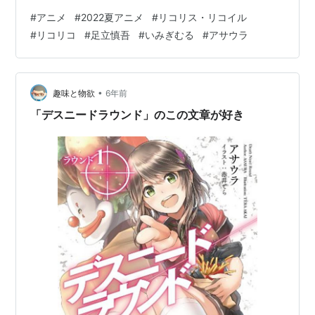
〈キャラ（クター）〉の作り込みは，近年のオリジナル
#
アニメ
#
2022夏アニメ
#
リコリス・リコイル
アニメの中でも抜きん出てレベルが高い。今回の記事で
#
リコリコ
#
足立慎吾
#
いみぎむる
#
アサウラ
は，主人公「錦木千束（にしきぎちさと）」の〈キャラ
（クター）〉の魅力を掘り下げてみよう。 なお，本記事
における〈キャラ〉と〈キャラクター〉という用語に関
しては，以下の記事を参照頂きたい。 www.otalog.jp
•
趣味と物欲
6年前
〈キャ…
「デスニードラウンド」のこの文章が好き