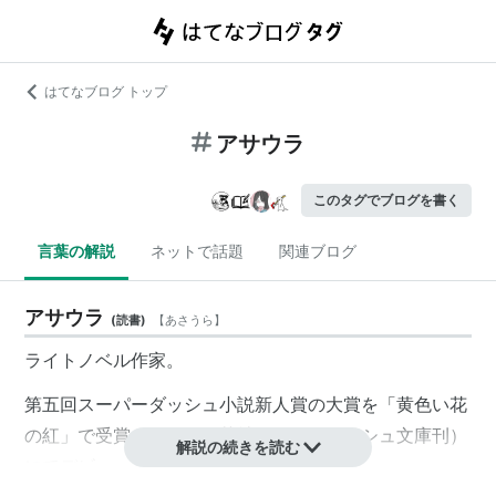
はてなブログ トップ
アサウラ
このタグでブログを書く
言葉の解説
ネットで話題
関連ブログ
アサウラ
(
読書
)
【
あさうら
】
ライトノベル作家。
第五回スーパーダッシュ小説新人賞の大賞を「黄色い花
の紅」で受賞。同作（集英社スーパーダッシュ文庫刊）
解説の続きを読む
にてデビュー。