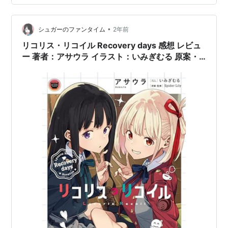
しながら楽しめました。最後にちょろっと千束たちが顔
を見せるところもグッド。 第五話はスラッシャー映画、
•
スプラッター映画のあるあるが詰まった一篇で、最初か
シュガーのファンタイム
2年前
ら夢オチが分かっているようなものなのでなるほどそう
リコリス・リコイル Recovery days 感想 レビュ
いうのがあるんだなーと思いながら楽しく読ま…
ー 著者：アサウラ イラスト：いみぎむる 原案・
監修：Spider Lily ライトノベル 電撃文庫