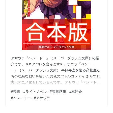
アサウラ『ベン・トー』（スーパーダッシュ文庫）の紹
介です。 ※ネタバレを含みます※ アサウラ『ベン・ト
ー』（スーパーダッシュ文庫） 半額弁当を巡る高校生た
ちの壮絶な戦いを描いた異色のバトルコメディ あらすじ
実はアニメ化もしているんです。 アサウラ『ベン・ト
ー』（スーパーダッシュ文庫） 【合本版】ベン・トー
#
読書
#
ライトノベル
#
読書感想
#
本紹介
(集英社スーパーダッシュ文庫) 作者:アサウラ 集英社
#
ベン・トー
#
アサウラ
Amazon 半額弁当を巡る高校生たちの壮絶な戦いを描い
た異色のバトルコメディ 世間が物価高と騒がれており、
日々の生活の中でも食費にはお金がかかってしまいます