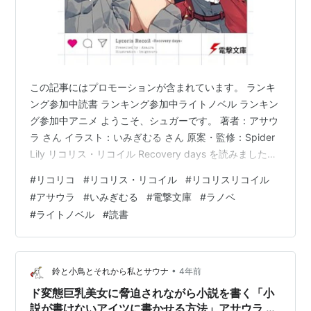
この記事にはプロモーションが含まれています。 ランキ
ング参加中読書 ランキング参加中ライトノベル ランキン
グ参加中アニメ ようこそ、シュガーです。 著者：アサウ
ラ さん イラスト：いみぎむる さん 原案・監修：Spider
Lily リコリス・リコイル Recovery days を読みました。
リコリス・リコイル Recovery days リコリス・リコイル
#
リコリコ
#
リコリス・リコイル
#
リコリスリコイル
Recovery days (電撃文庫) 作者:アサウラ KADOKAWA
#
アサウラ
#
いみぎむる
#
電撃文庫
#
ラノベ
Amazon 大人気アニメ「リコリス・リコイル」新ノベル
#
ライトノベル
#
読書
シリーズ第2弾! またリコリコのみんなが見られて嬉しか
ったです! さっそく感想、レビューを書いて行きま…
•
鈴と小鳥とそれから私とサウナ
4年前
ド変態巨乳美女に脅迫されながら小説を書く「小
説が書けないアイツに書かせる方法」アサウラ 感