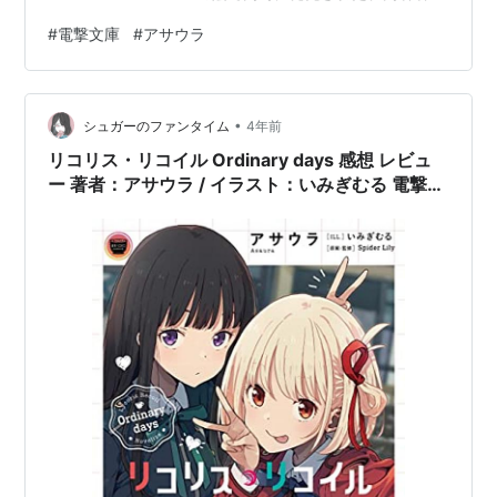
サウラ氏のもう一つの作品がある。 それは「小説が書け
#
電撃文庫
#
アサウラ
ないアイツに書かせる方法」 小説が書けないアイツに書
かせる方法 (電撃文庫)作者:アサウラKADOKAWAAmazon
一言言わせてもらおう。 「アサウラ氏、実はこっちが本
•
命だろ！！」 なんだこりゎ… ド変態大金持ち巨乳美女 あ
シュガーのファンタイム
4年前
らすじを書いてみよう。 主人…
リコリス・リコイル Ordinary days 感想 レビュ
ー 著者：アサウラ / イラスト：いみぎむる 電撃文
庫 ライトノベル