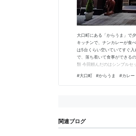
大口町にある「からうま」で夕
キッチンで、ナンカレーが食べ
は5台くらい空いていてすぐ入
で、落ち着いて食事ができるの
類 今回頼んだのはシンプルセッ
ナンかごはんが選べます。 セ
#
大口町
#
からうま
#
カレー
ったりです。 Aが750円、Bが
らいあります。 しかもどれを
関連ブログ