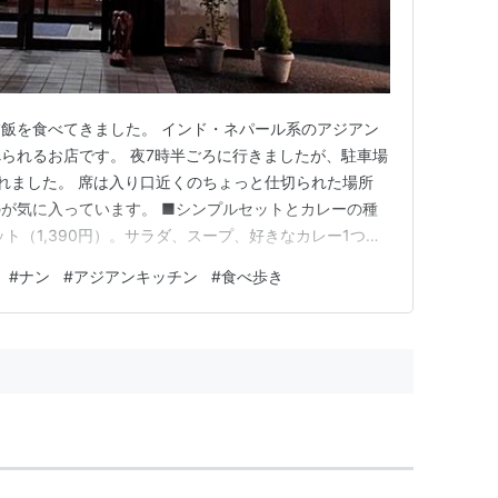
飯を食べてきました。 インド・ネパール系のアジアン
られるお店です。 夜7時半ごろに行きましたが、駐車場
れました。 席は入り口近くのちょっと仕切られた場所
が気に入っています。 ■シンプルセットとカレーの種
ト（1,390円）。サラダ、スープ、好きなカレー1つ、
ットのサラダとスープはどちらも優しい味で、食前にぴ
#
ナン
#
アジアンキッチン
#
食べ歩き
850円、Cが1000円のカレー。全部合わせると40種類く
選んで…