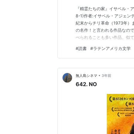
『精霊たちの家』イサベル・アジ
8-1)作者:イサベル・アジェン
紀末からチリ革命（1973年
の名作！と言われる作品なの
べられることも多い作品。似
ではないし、超名作です。私
#
読書
#
ラテンアメリカ文学
が好きな人が読んで損するわけ
まってしまった。主人公はチ…
•
無人島シネマ
3年前
642. NO