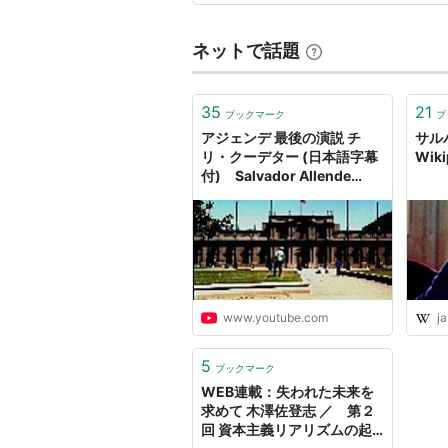
ネットで話題
35
21
ブックマーク
ブ
アジェンデ 最後の演説 チ
サル
リ・クーデター (日本語字幕
Wiki
付) Salvador Allende
ultimo discurso
www.youtube.com
ja
5
ブックマーク
WEB連載：失われた未来を
求めて 木澤佐登志 ／ 第２
回 資本主義リアリズムの起