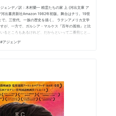
ェンデ／訳：木村榮一 精霊たちの家 上 (河出文庫 ア
デ河出書房新社Amazon 1982年初版。舞台はチリ。19世
）まで。三世代、一族の歴史を描く。 ラテンアメリカ文学
ですが、一方で、ガルシア・マルケス『百年の孤独』と比
ているところもあるけれど、だからといって二番煎じとか
はこっちの方が好きかもしらん。なんなら『百年の孤独』
#
アジェンデ
ない作品。なので読めば良い！ と、なんだか強火で始