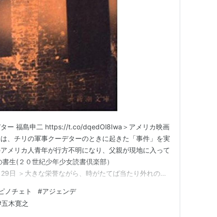
島申二 https://t.co/dqedOl8Iwa＞アメリカ映画
）は、チリの軍事クーデターのときに起きた「事件」を実
のアメリカ人青年が行方不明になり、父親が現地に入って
の書生(２０世紀少年少女読書倶楽部）
026年5月29日 ＞大きな栄誉ながら、時がたてば当たり外れの見
の宿命だろう。すばらしい理念を掲げていた人や、人道、
ピノチェト
#
アジェンデ
葉を一身に体現していた人が、時の審判に色あせてしまう
#
五木寛之