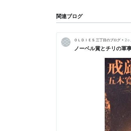
サルバドール・アジェンデ
- チ
た。
関連ブログ
イサベル・アジェンデ
(Isabel 
の従兄弟の娘。
イサベル・アジェンデ
(Isabel A
•
ＯＬＤＩＥＳ 三丁目のブログ
2
チリ社会党所属の国会議員。
ノーベル賞とチリの軍
地名
サン・ミゲル・デ・アジェンデ
由来する。