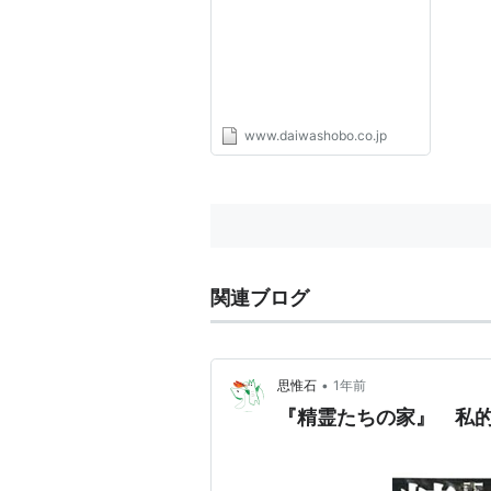
源、アジェンデの見果てぬ夢
www.daiwashobo.co.jp
関連ブログ
•
思惟石
1年前
『精霊たちの家』 私