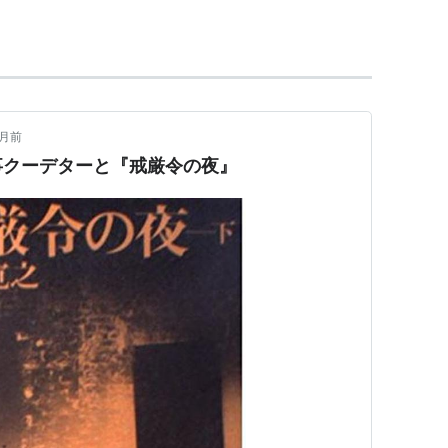
リの大統領。1973年のチリ・クーデターで死亡し
Allende Llona) - 小説家。
サルバドール・アジェンデ
llende Bussi) -
サルバドール・アジェンデ
の娘で、
ヶ月前
事クーデターと『戒厳令の夜』
- メキシコ中部の都市。
イグナシオ・アジェンデ
に