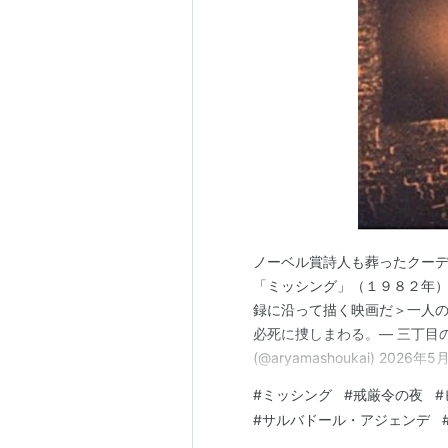
ノーベル賞詩人も葬ったクーデター 福
「ミッシング」（１９８２年
録に沿って描く映画だ＞一人
必死に捜しまわる。— 三丁目
(@aryamashoukai) 2
えてくるのがノーベル平和賞
#
ミッシング
#
戒厳令の夜
#
抵抗、不屈といった美しい言
#
サルバドール・アジェンデ
ことは、悲しいけれ…