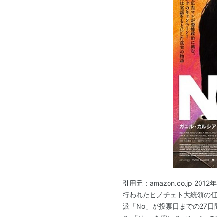
引用元：amazon.co.jp 
行われたピノチェト大統領の任期
派「No」が投票日までの27