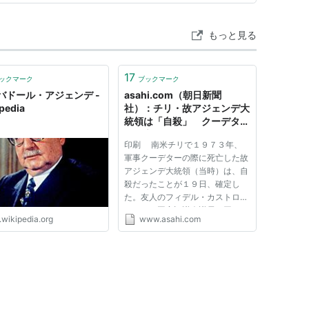
もっと見る
17
ックマーク
ブックマーク
バドール・アジェンデ -
asahi.com（朝日新聞
pedia
社）：チリ・故アジェンデ大
統領は「自殺」 クーデター
で死亡 - 国際
印刷 南米チリで１９７３年、
軍事クーデターの際に死亡した故
アジェンデ大統領（当時）は、自
殺だったことが１９日、確定し
た。友人のフィデル・カストロ・
キューバ国家評議会議長（同）か
.wikipedia.org
www.asahi.com
らもらった自動小銃を使ったとい
う。 司法当局が今年５月、遺
体を発掘し、外国の専門家に法医
学的な分析を求めた結果、意見
が...