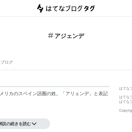
アジェンデ
連ブログ
はてな
ラテンアメリカのスペイン語圏の姓。「アリェンデ」と表記
はてな
はてな
Copyrig
解説の続きを読む
シコ独立戦争の指導者。