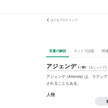
はてなブログ トップ
言葉の解説
ネットで話題
関
アジェンデ
(
一般
)
【
あじぇんで
】
アジェンデ (Allende) は、
されることもある。
人物
イグナシオ・アジェンデ
- メキ